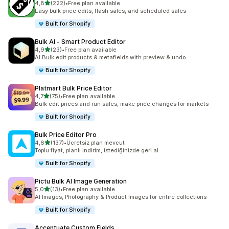
5 yıldız üzerinden
4,8
(222)
•
Free plan available
toplam 222 değerlendirme
Easy bulk price edits, flash sales, and scheduled sales
Built for Shopify
Bulk AI ‑ Smart Product Editor
5 yıldız üzerinden
4,9
(23)
•
Free plan available
toplam 23 değerlendirme
AI Bulk edit products & metafields with preview & undo
Built for Shopify
Platmart Bulk Price Editor
5 yıldız üzerinden
4,7
(75)
•
Free plan available
toplam 75 değerlendirme
Bulk edit prices and run sales, make price changes for markets
Built for Shopify
Bulk Price Editor Pro
5 yıldız üzerinden
4,6
(137)
•
Ücretsiz plan mevcut
toplam 137 değerlendirme
Toplu fiyat, planlı indirim, istediğinizde geri al.
Built for Shopify
Pictu Bulk AI Image Generation
5 yıldız üzerinden
5,0
(13)
•
Free plan available
toplam 13 değerlendirme
AI Images, Photography & Product Images for entire collections
Built for Shopify
Accentuate Custom Fields