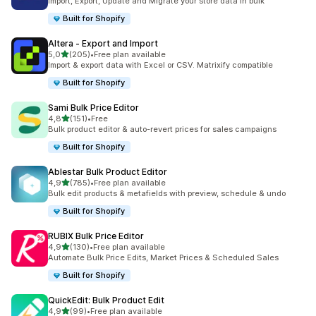
Import, Export, Update and Migrate your store data in bulk
Built for Shopify
Altera ‑ Export and Import
5 yıldız üzerinden
5,0
(205)
•
Free plan available
toplam 205 değerlendirme
Import & export data with Excel or CSV. Matrixify compatible
Built for Shopify
Sami Bulk Price Editor
5 yıldız üzerinden
4,8
(151)
•
Free
toplam 151 değerlendirme
Bulk product editor & auto-revert prices for sales campaigns
Built for Shopify
Ablestar Bulk Product Editor
5 yıldız üzerinden
4,9
(785)
•
Free plan available
toplam 785 değerlendirme
Bulk edit products & metafields with preview, schedule & undo
Built for Shopify
RUBIX Bulk Price Editor
5 yıldız üzerinden
4,9
(130)
•
Free plan available
toplam 130 değerlendirme
Automate Bulk Price Edits, Market Prices & Scheduled Sales
Built for Shopify
QuickEdit: Bulk Product Edit
5 yıldız üzerinden
4,9
(99)
•
Free plan available
toplam 99 değerlendirme