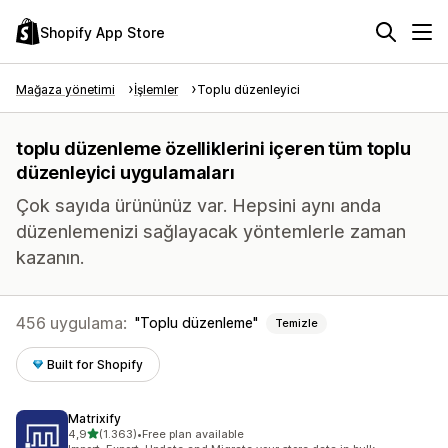
Shopify App Store
Mağaza yönetimi
İşlemler
Toplu düzenleyici
toplu düzenleme özelliklerini içeren tüm toplu
düzenleyici uygulamaları
Çok sayıda ürününüz var. Hepsini aynı anda
düzenlemenizi sağlayacak yöntemlerle zaman
kazanın.
456 uygulama:
Toplu düzenleme
Temizle
Built for Shopify
Matrixify
5 yıldız üzerinden
4,9
(1.363)
•
Free plan available
toplam 1363 değerlendirme