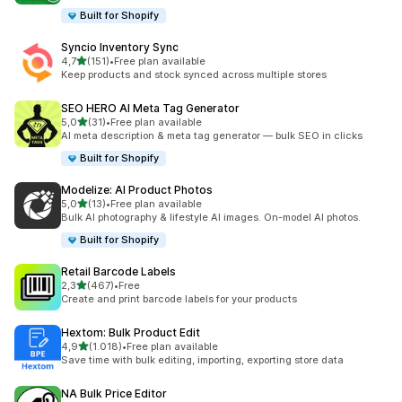
Built for Shopify
Syncio Inventory Sync
5 yıldız üzerinden
4,7
(151)
•
Free plan available
toplam 151 değerlendirme
Keep products and stock synced across multiple stores
SEO HERO AI Meta Tag Generator
5 yıldız üzerinden
5,0
(31)
•
Free plan available
toplam 31 değerlendirme
AI meta description & meta tag generator — bulk SEO in clicks
Built for Shopify
Modelize: AI Product Photos
5 yıldız üzerinden
5,0
(13)
•
Free plan available
toplam 13 değerlendirme
Bulk AI photography & lifestyle AI images. On-model AI photos.
Built for Shopify
Retail Barcode Labels
5 yıldız üzerinden
2,3
(467)
•
Free
toplam 467 değerlendirme
Create and print barcode labels for your products
Hextom: Bulk Product Edit
5 yıldız üzerinden
4,9
(1.018)
•
Free plan available
toplam 1018 değerlendirme
Save time with bulk editing, importing, exporting store data
NA Bulk Price Editor