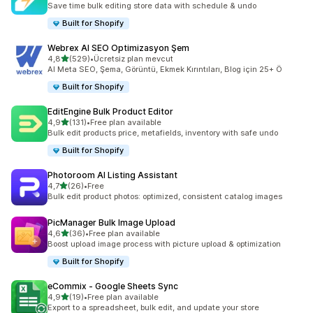
Save time bulk editing store data with schedule & undo
Built for Shopify
Webrex AI SEO Optimizasyon Şem
5 yıldız üzerinden
4,8
(529)
•
Ücretsiz plan mevcut
toplam 529 değerlendirme
AI Meta SEO, Şema, Görüntü, Ekmek Kırıntıları, Blog için 25+ Ö
Built for Shopify
EditEngine Bulk Product Editor
5 yıldız üzerinden
4,9
(131)
•
Free plan available
toplam 131 değerlendirme
Bulk edit products price, metafields, inventory with safe undo
Built for Shopify
Photoroom AI Listing Assistant
5 yıldız üzerinden
4,7
(26)
•
Free
toplam 26 değerlendirme
Bulk edit product photos: optimized, consistent catalog images
PicManager Bulk Image Upload
5 yıldız üzerinden
4,6
(36)
•
Free plan available
toplam 36 değerlendirme
Boost upload image process with picture upload & optimization
Built for Shopify
eCommix ‑ Google Sheets Sync
5 yıldız üzerinden
4,9
(19)
•
Free plan available
toplam 19 değerlendirme
Export to a spreadsheet, bulk edit, and update your store