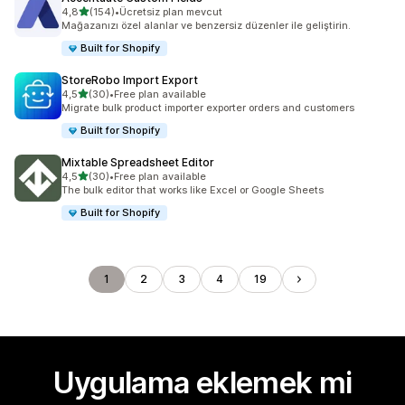
5 yıldız üzerinden
4,8
(154)
•
Ücretsiz plan mevcut
toplam 154 değerlendirme
Mağazanızı özel alanlar ve benzersiz düzenler ile geliştirin.
Built for Shopify
StoreRobo Import Export
5 yıldız üzerinden
4,5
(30)
•
Free plan available
toplam 30 değerlendirme
Migrate bulk product importer exporter orders and customers
Built for Shopify
Mixtable Spreadsheet Editor
5 yıldız üzerinden
4,5
(30)
•
Free plan available
toplam 30 değerlendirme
The bulk editor that works like Excel or Google Sheets
Built for Shopify
1
2
3
4
19
Uygulama eklemek mi