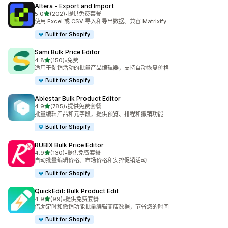
Altera ‑ Export and Import
星（满分 5 星）
5.0
(202)
•
提供免费套餐
总共 202 条评论
使用 Excel 或 CSV 导入和导出数据。兼容 Matrixify
Built for Shopify
Sami Bulk Price Editor
星（满分 5 星）
4.8
(150)
•
免费
总共 150 条评论
适用于促销活动的批量产品编辑器，支持自动恢复价格
Built for Shopify
Ablestar Bulk Product Editor
星（满分 5 星）
4.9
(785)
•
提供免费套餐
总共 785 条评论
批量编辑产品和元字段，提供预览、排程和撤销功能
Built for Shopify
RUBIX Bulk Price Editor
星（满分 5 星）
4.9
(130)
•
提供免费套餐
总共 130 条评论
自动批量编辑价格、市场价格和安排促销活动
Built for Shopify
QuickEdit: Bulk Product Edit
星（满分 5 星）
4.9
(99)
•
提供免费套餐
总共 99 条评论
借助定时和撤销功能批量编辑商店数据，节省您的时间
Built for Shopify