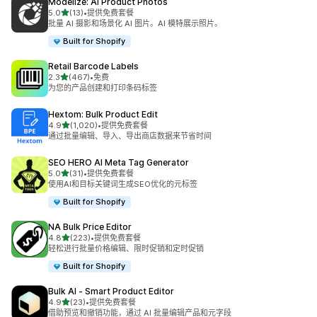
Modelize: AI Product Photos
星（满分 5 星）
5.0
(13)
•
提供免费套餐
总共 13 条评论
批量 AI 摄影和场景化 AI 图片。AI 模特展示照片。
Built for Shopify
Retail Barcode Labels
星（满分 5 星）
2.3
(467)
•
免费
总共 467 条评论
为您的产品创建和打印条码标签
Hextom: Bulk Product Edit
星（满分 5 星）
4.9
(1,020)
•
提供免费套餐
总共 1020 条评论
通过批量编辑、导入、导出商店数据来节省时间
SEO HERO AI Meta Tag Generator
星（满分 5 星）
5.0
(31)
•
提供免费套餐
总共 31 条评论
使用AI和目标关键词生成SEO优化的元标签
Built for Shopify
NA Bulk Price Editor
星（满分 5 星）
4.8
(223)
•
提供免费套餐
总共 223 条评论
轻松进行批量价格编辑、限时促销和定时促销
Built for Shopify
Bulk AI ‑ Smart Product Editor
星（满分 5 星）
4.9
(23)
•
提供免费套餐
总共 23 条评论
借助预览和撤销功能，通过 AI 批量编辑产品和元字段