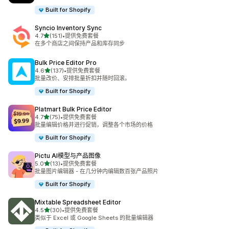
Built for Shopify
Syncio Inventory Sync
星（满分 5 星）
4.7
(151)
•
提供免费套餐
总共 151 条评论
在多个商店之间保持产品和库存同步
Bulk Price Editor Pro
星（满分 5 星）
4.6
(137)
•
提供免费套餐
总共 137 条评论
批量改价、安排批量折扣并随时回滚。
Built for Shopify
Platmart Bulk Price Editor
星（满分 5 星）
4.7
(75)
•
提供免费套餐
总共 75 条评论
批量编辑价格并进行促销，调整各个市场的价格
Built for Shopify
Pictu AI模型与产品图像
星（满分 5 星）
5.0
(13)
•
提供免费套餐
总共 13 条评论
批量图片编辑器 - 在几分钟内编辑数百张产品照片
Built for Shopify
Mixtable Spreadsheet Editor
星（满分 5 星）
4.5
(30)
•
提供免费套餐
总共 30 条评论
类似于 Excel 或 Google Sheets 的批量编辑器