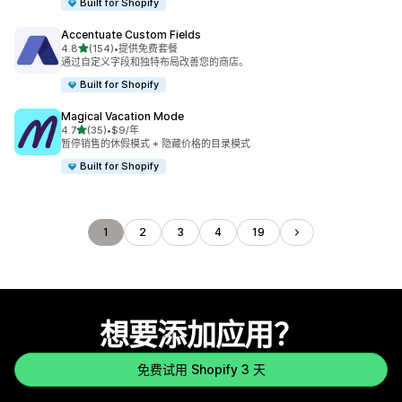
Built for Shopify
Accentuate Custom Fields
星（满分 5 星）
4.8
(154)
•
提供免费套餐
总共 154 条评论
通过自定义字段和独特布局改善您的商店。
Built for Shopify
Magical Vacation Mode
星（满分 5 星）
4.7
(35)
•
$9/年
总共 35 条评论
暂停销售的休假模式 + 隐藏价格的目录模式
Built for Shopify
1
2
3
4
19
想要添加应用？
免费试用 Shopify 3 天