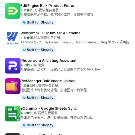
EditEngine Bulk Product Editor
星（满分 5 星）
4.9
(131)
•
提供免费套餐
总共 131 条评论
批量编辑产品价格、元字段和库存，支持安全撤销
Built for Shopify
Webrex: SEO Optimizer & Schema
星（满分 5 星）
4.8
(529)
•
提供免费套餐
总共 529 条评论
AI Meta SEO、Schema、Image、Breadcrumbs、Blog 等 25+ 项功能
Built for Shopify
Photoroom AI Listing Assistant
星（满分 5 星）
4.7
(26)
•
免费
总共 26 条评论
批量编辑产品照片：优化产品目录图片并保持风格统一
PicManager Bulk Image Upload
星（满分 5 星）
4.6
(36)
•
提供免费套餐
总共 36 条评论
通过图片上传和优化功能，加速图片上传流程
Built for Shopify
eCommix ‑ Google Sheets Sync
星（满分 5 星）
4.9
(19)
•
提供免费套餐
总共 19 条评论
导出到电子表格，进行批量编辑，并更新您的商店
Built for Shopify