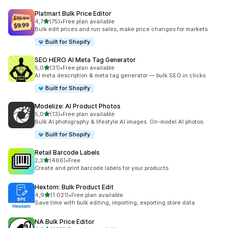
Platmart Bulk Price Editor
z 5 hvězd
4,7
(75)
•
Free plan available
Celkový počet recenzí: 75
Bulk edit prices and run sales, make price changes for markets
Built for Shopify
SEO HERO AI Meta Tag Generator
z 5 hvězd
5,0
(31)
•
Free plan available
Celkový počet recenzí: 31
AI meta description & meta tag generator — bulk SEO in clicks
Built for Shopify
Modelize: AI Product Photos
z 5 hvězd
5,0
(13)
•
Free plan available
Celkový počet recenzí: 13
Bulk AI photography & lifestyle AI images. On-model AI photos.
Built for Shopify
Retail Barcode Labels
z 5 hvězd
2,3
(466)
•
Free
Celkový počet recenzí: 466
Create and print barcode labels for your products
Hextom: Bulk Product Edit
z 5 hvězd
4,9
(1 021)
•
Free plan available
Celkový počet recenzí: 1021
Save time with bulk editing, importing, exporting store data
NA Bulk Price Editor