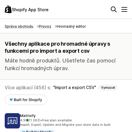
Shopify App Store
Správa obchodu
Provoz
Hromadný editor
Všechny aplikace pro hromadné úpravy s
funkcemi pro import a export csv
Máte hodně produktů. Ušetřete čas pomocí
funkcí hromadných úprav.
Více aplikací (456) s:
Import a export CSV
Vymazat
Built for Shopify
Matrixify
z 5 hvězd
4,9
(1 363)
•
Free plan available
Celkový počet recenzí: 1363
Import, Export, Update and Migrate your store data in bulk