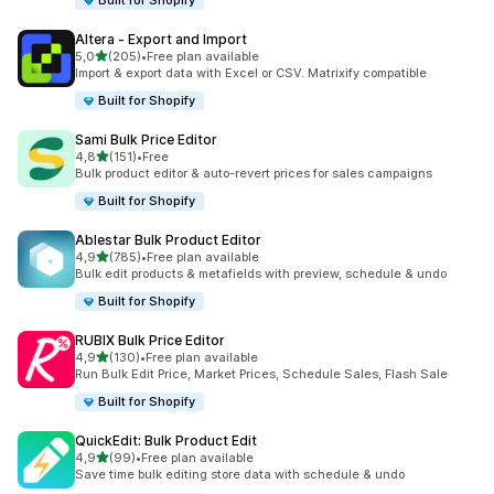
Built for Shopify
Altera ‑ Export and Import
z 5 hvězd
5,0
(205)
•
Free plan available
Celkový počet recenzí: 205
Import & export data with Excel or CSV. Matrixify compatible
Built for Shopify
Sami Bulk Price Editor
z 5 hvězd
4,8
(151)
•
Free
Celkový počet recenzí: 151
Bulk product editor & auto-revert prices for sales campaigns
Built for Shopify
Ablestar Bulk Product Editor
z 5 hvězd
4,9
(785)
•
Free plan available
Celkový počet recenzí: 785
Bulk edit products & metafields with preview, schedule & undo
Built for Shopify
RUBIX Bulk Price Editor
z 5 hvězd
4,9
(130)
•
Free plan available
Celkový počet recenzí: 130
Run Bulk Edit Price, Market Prices, Schedule Sales, Flash Sale
Built for Shopify
QuickEdit: Bulk Product Edit
z 5 hvězd
4,9
(99)
•
Free plan available
Celkový počet recenzí: 99
Save time bulk editing store data with schedule & undo