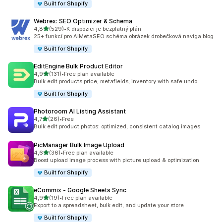
Built for Shopify
Webrex: SEO Optimizer & Schema
z 5 hvězd
4,8
(529)
•
K dispozici je bezplatný plán
Celkový počet recenzí: 529
25+ funkcí pro AIMetaSEO schéma obrázek drobečková naviga blog
Built for Shopify
EditEngine Bulk Product Editor
z 5 hvězd
4,9
(131)
•
Free plan available
Celkový počet recenzí: 131
Bulk edit products price, metafields, inventory with safe undo
Built for Shopify
Photoroom AI Listing Assistant
z 5 hvězd
4,7
(26)
•
Free
Celkový počet recenzí: 26
Bulk edit product photos: optimized, consistent catalog images
PicManager Bulk Image Upload
z 5 hvězd
4,6
(36)
•
Free plan available
Celkový počet recenzí: 36
Boost upload image process with picture upload & optimization
Built for Shopify
eCommix ‑ Google Sheets Sync
z 5 hvězd
4,9
(19)
•
Free plan available
Celkový počet recenzí: 19
Export to a spreadsheet, bulk edit, and update your store
Built for Shopify