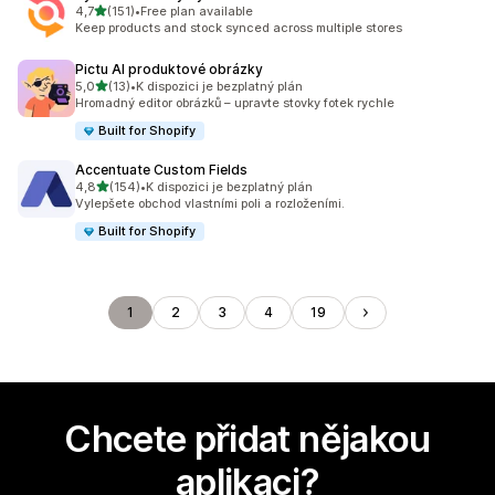
z 5 hvězd
4,7
(151)
•
Free plan available
Celkový počet recenzí: 151
Keep products and stock synced across multiple stores
Pictu AI produktové obrázky
z 5 hvězd
5,0
(13)
•
K dispozici je bezplatný plán
Celkový počet recenzí: 13
Hromadný editor obrázků – upravte stovky fotek rychle
Built for Shopify
Accentuate Custom Fields
z 5 hvězd
4,8
(154)
•
K dispozici je bezplatný plán
Celkový počet recenzí: 154
Vylepšete obchod vlastními poli a rozloženími.
Built for Shopify
1
2
3
4
19
Chcete přidat nějakou
aplikaci?