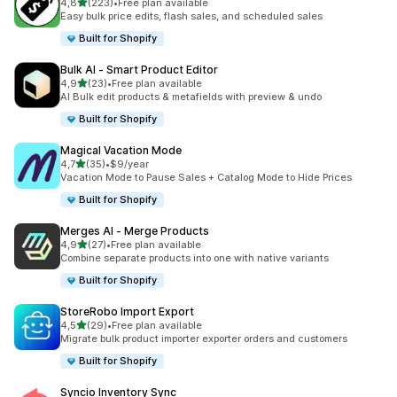
z 5 hvězd
4,8
(223)
•
Free plan available
Celkový počet recenzí: 223
Easy bulk price edits, flash sales, and scheduled sales
Built for Shopify
Bulk AI ‑ Smart Product Editor
z 5 hvězd
4,9
(23)
•
Free plan available
Celkový počet recenzí: 23
AI Bulk edit products & metafields with preview & undo
Built for Shopify
Magical Vacation Mode
z 5 hvězd
4,7
(35)
•
$9/year
Celkový počet recenzí: 35
Vacation Mode to Pause Sales + Catalog Mode to Hide Prices
Built for Shopify
Merges AI ‑ Merge Products
z 5 hvězd
4,9
(27)
•
Free plan available
Celkový počet recenzí: 27
Combine separate products into one with native variants
Built for Shopify
StoreRobo Import Export
z 5 hvězd
4,5
(29)
•
Free plan available
Celkový počet recenzí: 29
Migrate bulk product importer exporter orders and customers
Built for Shopify
Syncio Inventory Sync