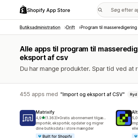
Shopify App Store
Butiksadministration
Drift
Program til masseredigering
Alle apps til program til massered
eksport af csv
Du har mange produkter. Spar tid ved at
455 apps med
Import og eksport af CSV
Ryd
Matrixify
Al
ud af 5 stjerner
4,9
(1.363)
•
Gratis abonnement tilgængeligt
5,0
1363 anmeldelser i alt
203
Importér, eksportér, opdater og migrer
Imp
dine butiksdata i store mængder
ell
Built for Shopify