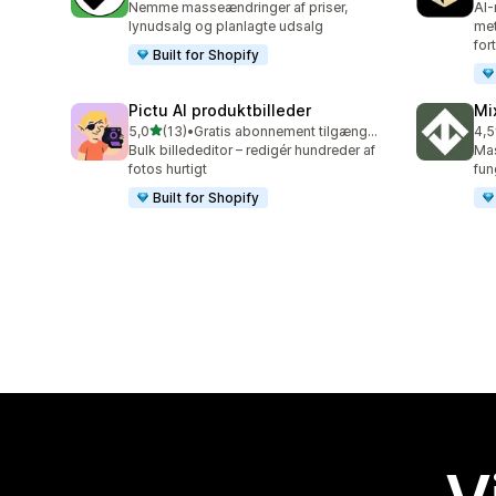
Nemme masseændringer af priser,
AI-
lynudsalg og planlagte udsalg
met
for
Built for Shopify
Pictu AI produktbilleder
Mi
ud af 5 stjerner
5,0
(13)
•
Gratis abonnement tilgængeligt
4,5
13 anmeldelser i alt
30 
Bulk billededitor – redigér hundreder af
Mas
fotos hurtigt
fun
Built for Shopify