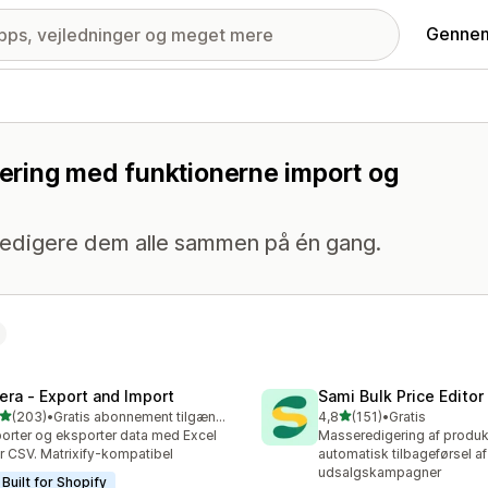
Gennem
igering med funktionerne import og
 redigere dem alle sammen på én gang.
tera ‑ Export and Import
Sami Bulk Price Editor
ud af 5 stjerner
ud af 5 stjerner
(203)
•
Gratis abonnement tilgængeligt
4,8
(151)
•
Gratis
 anmeldelser i alt
151 anmeldelser i alt
orter og eksporter data med Excel
Masseredigering af produk
er CSV. Matrixify-kompatibel
automatisk tilbageførsel af p
udsalgskampagner
Built for Shopify