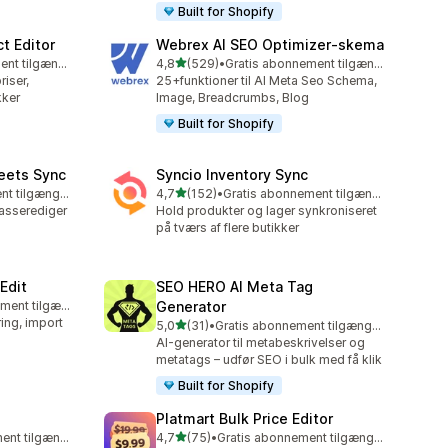
Built for Shopify
t Editor
Webrex AI SEO Optimizer‑skema
ud af 5 stjerner
Gratis abonnement tilgængeligt
4,8
(529)
•
Gratis abonnement tilgængeligt
529 anmeldelser i alt
iser,
25+funktioner til AI Meta Seo Schema,
kker
Image, Breadcrumbs, Blog
Built for Shopify
eets Sync
Syncio Inventory Sync
ud af 5 stjerner
Gratis abonnement tilgængeligt
4,7
(152)
•
Gratis abonnement tilgængeligt
152 anmeldelser i alt
masserediger
Hold produkter og lager synkroniseret
på tværs af flere butikker
Edit
SEO HERO AI Meta Tag
Gratis abonnement tilgængeligt
Generator
ing, import
ud af 5 stjerner
5,0
(31)
•
Gratis abonnement tilgængeligt
31 anmeldelser i alt
AI-generator til metabeskrivelser og
metatags – udfør SEO i bulk med få klik
Built for Shopify
Platmart Bulk Price Editor
ud af 5 stjerner
Gratis abonnement tilgængeligt
4,7
(75)
•
Gratis abonnement tilgængeligt
75 anmeldelser i alt