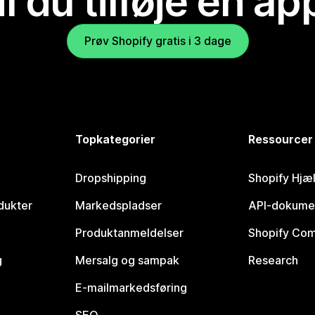
il du tilføje en ap
Prøv Shopify gratis i 3 dage
Topkategorier
Ressourcer
Dropshipping
Shopify Hjæ
dukter
Markedspladser
API-dokume
Produktanmeldelser
Shopify Co
g
Mersalg og sampak
Research
E-mailmarkedsføring