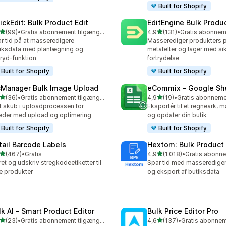
Built for Shopify
ickEdit: Bulk Product Edit
EditEngine Bulk Produc
ud af 5 stjerner
ud af 5 stjerner
(99)
•
Gratis abonnement tilgængeligt
4,9
(131)
•
anmeldelser i alt
131 anmeldelser i alt
r tid på at masseredigere
Masserediger produkters pr
iksdata med planlægning og
metafelter og lager med si
tryd-funktion
fortrydelse
Built for Shopify
Built for Shopify
cManager Bulk Image Upload
eCommix ‑ Google Sh
ud af 5 stjerner
ud af 5 stjerner
(36)
•
Gratis abonnement tilgængeligt
4,9
(19)
•
anmeldelser i alt
19 anmeldelser i alt
 skub i uploadprocessen for
Eksportér til et regneark, 
leder med upload og optimering
og opdater din butik
Built for Shopify
Built for Shopify
tail Barcode Labels
Hextom: Bulk Product 
ud af 5 stjerner
ud af 5 stjerner
(467)
•
Gratis
4,9
(1.018)
•
 anmeldelser i alt
1018 anmeldelser i alt
et og udskriv stregkodeetiketter til
Spar tid med masserediger
e produkter
og eksport af butiksdata
lk AI ‑ Smart Product Editor
Bulk Price Editor Pro
ud af 5 stjerner
ud af 5 stjerner
(23)
•
Gratis abonnement tilgængeligt
4,6
(137)
•
anmeldelser i alt
137 anmeldelser i alt