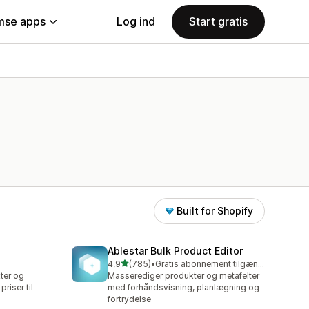
se apps
Log ind
Start gratis
Built for Shopify
Ablestar Bulk Product Editor
ud af 5 stjerner
4,9
(785)
•
Gratis abonnement tilgængeligt
785 anmeldelser i alt
ter og
Masserediger produkter og metafelter
riser til
med forhåndsvisning, planlægning og
fortrydelse