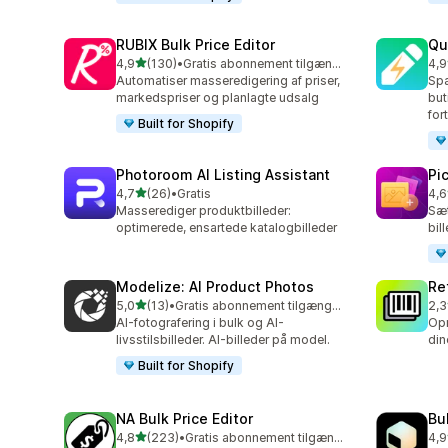
RUBIX Bulk Price Editor
Qu
ud af 5 stjerner
4,9
(130)
•
Gratis abonnement tilgængeligt
4,9
130 anmeldelser i alt
99 
Automatiser masseredigering af priser,
Spa
markedspriser og planlagte udsalg
but
for
Built for Shopify
Photoroom AI Listing Assistant
Pi
ud af 5 stjerner
4,7
(26)
•
Gratis
4,6
26 anmeldelser i alt
36 
Masserediger produktbilleder:
Sæt
optimerede, ensartede katalogbilleder
bil
Modelize: AI Product Photos
Re
ud af 5 stjerner
5,0
(13)
•
Gratis abonnement tilgængeligt
2,3
13 anmeldelser i alt
467
AI-fotografering i bulk og AI-
Opr
livsstilsbilleder. AI-billeder på model.
din
Built for Shopify
NA Bulk Price Editor
Bu
ud af 5 stjerner
4,8
(223)
•
Gratis abonnement tilgængeligt
4,9
223 anmeldelser i alt
23 