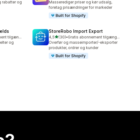
g rabatter og
Masserediger priser og kør udsalg,
foretag prisændringer for markeder
Built for Shopify
elds
StoreRobo Import Export
ud af 5 stjerner
Gratis abonnement tilgængeligt
4,5
(30)
•
Gratis abonnement tilgængeligt
30 anmeldelser i alt
elter og
Overfør og masseimporter/-eksporter
produkter, ordrer og kunder
Built for Shopify