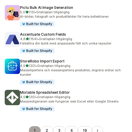
Pictu Bulk AI Image Generation
av 5 stjärnor
5,0
(13)
•
Gratisplan tillgänglig
13 recensioner totalt
AI-bilder, fotografi och produktbilder för hela kollektioner
Built for Shopify
Accentuate Custom Fields
av 5 stjärnor
4,8
(154)
•
Gratisplan tillgänglig
154 recensioner totalt
Förbättra din butik med anpassade fält och unika layouter.
Built for Shopify
StoreRobo Import Export
av 5 stjärnor
4,5
(30)
•
Gratisplan tillgänglig
30 recensioner totalt
Massimportera och massexportera produkter, migrera ordrar och
kunder
Built for Shopify
Mixtable Spreadsheet Editor
av 5 stjärnor
4,5
(30)
•
Gratisplan tillgänglig
30 recensioner totalt
Massredigeraren som fungerar som Excel eller Google Sheets
Built for Shopify
1
2
3
4
19