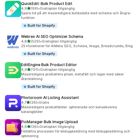
QuickEdit: Bulk Product Edit
av 5 stjärnor
4,9
(99)
•
Gratisplan tillgänglig
99 recensioner totalt
Spara tid på att massredigera butiksdata med schema och ångra-
funktion
Built for Shopify
Webrex AI SEO Optimizer Schema
av 5 stjärnor
4,8
(529)
•
Gratisplan tillgänglig
529 recensioner totalt
25+funktioner för AIMeta SEO, Schema, Image, Breadcrumbs, Blog
Built for Shopify
EditEngine Bulk Product Editor
av 5 stjärnor
4,9
(131)
•
Gratisplan tillgänglig
131 recensioner totalt
Massredigera produkters priser, metafält och lager med säker
återställning
Built for Shopify
Photoroom AI Listing Assistant
av 5 stjärnor
4,7
(26)
•
Gratis
26 recensioner totalt
Massredigera produktbilder: optimerade och konsekventa
katalogbilder
PicManager Bulk Image Upload
av 5 stjärnor
4,6
(36)
•
Gratisplan tillgänglig
36 recensioner totalt
Förbättra processen för bilduppladdning med bilduppladdning och
optimering