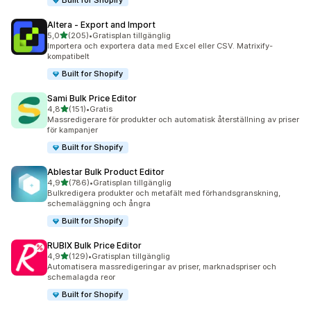
Built for Shopify
Altera ‑ Export and Import
av 5 stjärnor
5,0
(205)
•
Gratisplan tillgänglig
205 recensioner totalt
Importera och exportera data med Excel eller CSV. Matrixify-
kompatibelt
Built for Shopify
Sami Bulk Price Editor
av 5 stjärnor
4,8
(151)
•
Gratis
151 recensioner totalt
Massredigerare för produkter och automatisk återställning av priser
för kampanjer
Built for Shopify
Ablestar Bulk Product Editor
av 5 stjärnor
4,9
(786)
•
Gratisplan tillgänglig
786 recensioner totalt
Bulkredigera produkter och metafält med förhandsgranskning,
schemaläggning och ångra
Built for Shopify
RUBIX Bulk Price Editor
av 5 stjärnor
4,9
(129)
•
Gratisplan tillgänglig
129 recensioner totalt
Automatisera massredigeringar av priser, marknadspriser och
schemalagda reor
Built for Shopify