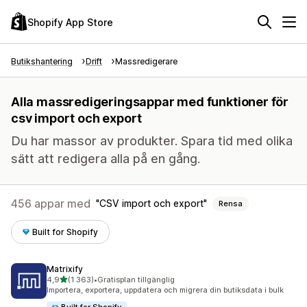
Shopify App Store
Butikshantering
Drift
Massredigerare
Alla massredigeringsappar med funktioner för
csv import och export
Du har massor av produkter. Spara tid med olika
sätt att redigera alla på en gång.
456 appar med
CSV import och export
Rensa
Built for Shopify
Matrixify
av 5 stjärnor
4,9
(1 363)
•
Gratisplan tillgänglig
1363 recensioner totalt
Importera, exportera, uppdatera och migrera din butiksdata i bulk