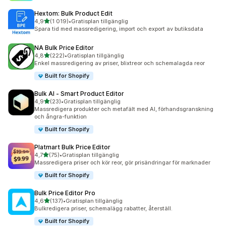
Hextom: Bulk Product Edit
av 5 stjärnor
4,9
(1 019)
•
Gratisplan tillgänglig
1019 recensioner totalt
Spara tid med massredigering, import och export av butiksdata
NA Bulk Price Editor
av 5 stjärnor
4,8
(222)
•
Gratisplan tillgänglig
222 recensioner totalt
Enkel massredigering av priser, blixtreor och schemalagda reor
Built for Shopify
Bulk AI ‑ Smart Product Editor
av 5 stjärnor
4,9
(23)
•
Gratisplan tillgänglig
23 recensioner totalt
Massredigera produkter och metafält med AI, förhandsgranskning
och ångra-funktion
Built for Shopify
Platmart Bulk Price Editor
av 5 stjärnor
4,7
(75)
•
Gratisplan tillgänglig
75 recensioner totalt
Massredigera priser och kör reor, gör prisändringar för marknader
Built for Shopify
Bulk Price Editor Pro
av 5 stjärnor
4,6
(137)
•
Gratisplan tillgänglig
137 recensioner totalt
Bulkredigera priser, schemalägg rabatter, återställ.
Built for Shopify