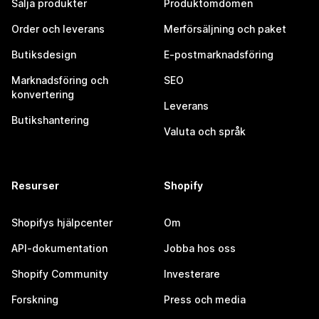
Sälja produkter
Produktomdömen
Order och leverans
Merförsäljning och paket
Butiksdesign
E-postmarknadsföring
Marknadsföring och
SEO
konvertering
Leverans
Butikshantering
Valuta och språk
Resurser
Shopify
Shopifys hjälpcenter
Om
API-dokumentation
Jobba hos oss
Shopify Community
Investerare
Forskning
Press och media