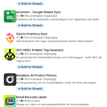
Built for Shopify
eCommix ‑ Google Sheets Sync
av 5 stjärnor
4,9
(19)
•
Gratisplan tillgänglig
19 recensioner totalt
Exportera till ett kalkylark, massredigera och uppdatera din butik
Built for Shopify
Syncio Inventory Sync
av 5 stjärnor
4,7
(151)
•
Gratisplan tillgänglig
151 recensioner totalt
Håll produkter och lager synkroniserade mellan flera butiker
SEO HERO AI Meta Tag Generator
av 5 stjärnor
5,0
(31)
•
Gratisplan tillgänglig
31 recensioner totalt
AI-generator för metabeskrivningar och metataggar – bulk-SEO på
några klick
Built for Shopify
Modelize: AI Product Photos
av 5 stjärnor
5,0
(13)
•
Gratisplan tillgänglig
13 recensioner totalt
AI-fotografering och AI-livsstilsbilder i bulk. AI-foton på modell.
Built for Shopify
Retail Barcode Labels
av 5 stjärnor
2,3
(466)
•
Gratis
466 recensioner totalt
Skapa och skriv ut streckkodsetiketter för dina produkter