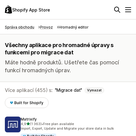
Shopify App Store
Správa obchodu
Provoz
Hromadný editor
Všechny aplikace pro hromadné úpravy s
funkcemi pro migrace dat
Máte hodně produktů. Ušetřete čas pomocí
funkcí hromadných úprav.
Více aplikací (455) s:
Migrace dat
Vymazat
Built for Shopify
Matrixify
z 5 hvězd
4,9
(1 363)
•
Free plan available
Celkový počet recenzí: 1363
Import, Export, Update and Migrate your store data in bulk