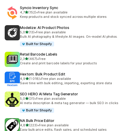
Syncio Inventory Sync
z 5 hvězd
4,7
(152)
•
Free plan available
Celkový počet recenzí: 152
Keep products and stock synced across multiple stores
Modelize: AI Product Photos
z 5 hvězd
5,0
(13)
•
Free plan available
Celkový počet recenzí: 13
Bulk AI photography & lifestyle AI images. On-model AI photos.
Built for Shopify
Retail Barcode Labels
z 5 hvězd
2,3
(467)
•
Free
Celkový počet recenzí: 467
Create and print barcode labels for your products
Hextom: Bulk Product Edit
z 5 hvězd
4,9
(1 018)
•
Free plan available
Celkový počet recenzí: 1018
Save time with bulk editing, importing, exporting store data
SEO HERO AI Meta Tag Generator
z 5 hvězd
5,0
(31)
•
Free plan available
Celkový počet recenzí: 31
AI meta description & meta tag generator — bulk SEO in clicks
Built for Shopify
NA Bulk Price Editor
z 5 hvězd
4,8
(223)
•
Free plan available
Celkový počet recenzí: 223
Easy bulk price edits, flash sales, and scheduled sales