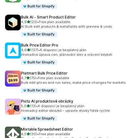
Built for Shopify
Bulk AI ‑ Smart Product Editor
z 5 hvězd
4,9
(23)
•
Free plan available
Celkový počet recenzí: 23
AI Bulk edit products & metafields with preview & undo
Built for Shopify
Bulk Price Editor Pro
z 5 hvězd
4,6
(137)
•
K dispozici je bezplatný plán
Celkový počet recenzí: 137
Hromadná úprava cen, plánování slev a vrácení kdykoli.
Built for Shopify
Platmart Bulk Price Editor
z 5 hvězd
4,7
(75)
•
Free plan available
Celkový počet recenzí: 75
Bulk edit prices and run sales, make price changes for markets
Built for Shopify
Pictu AI produktové obrázky
z 5 hvězd
5,0
(13)
•
K dispozici je bezplatný plán
Celkový počet recenzí: 13
Hromadný editor obrázků – upravte stovky fotek rychle
Built for Shopify
Mixtable Spreadsheet Editor
z 5 hvězd
4,5
(30)
•
Free plan available
Celkový počet recenzí: 30