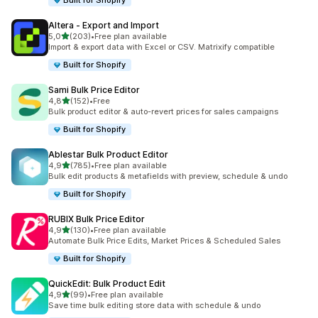
Built for Shopify
Altera ‑ Export and Import
z 5 hvězd
5,0
(203)
•
Free plan available
Celkový počet recenzí: 203
Import & export data with Excel or CSV. Matrixify compatible
Built for Shopify
Sami Bulk Price Editor
z 5 hvězd
4,8
(152)
•
Free
Celkový počet recenzí: 152
Bulk product editor & auto-revert prices for sales campaigns
Built for Shopify
Ablestar Bulk Product Editor
z 5 hvězd
4,9
(785)
•
Free plan available
Celkový počet recenzí: 785
Bulk edit products & metafields with preview, schedule & undo
Built for Shopify
RUBIX Bulk Price Editor
z 5 hvězd
4,9
(130)
•
Free plan available
Celkový počet recenzí: 130
Automate Bulk Price Edits, Market Prices & Scheduled Sales
Built for Shopify
QuickEdit: Bulk Product Edit
z 5 hvězd
4,9
(99)
•
Free plan available
Celkový počet recenzí: 99
Save time bulk editing store data with schedule & undo