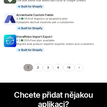
The bulk editor that works like Excel or Google Sheets
Built for Shopify
Accentuate Custom Fields
z 5 hvězd
4,8
(154)
•
K dispozici je bezplatný plán
Celkový počet recenzí: 154
Vylepšete obchod vlastními poli a rozloženími.
Built for Shopify
StoreRobo Import Export
z 5 hvězd
4,5
(30)
•
Free plan available
Celkový počet recenzí: 30
Migrate bulk product importer exporter orders and customers
Built for Shopify
1
2
3
4
19
Chcete přidat nějakou
aplikaci?