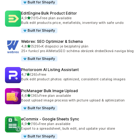
Built for Shopify
EditEngine Bulk Product Editor
z 5 hvězd
4,9
(131)
•
Free plan available
Celkový počet recenzí: 131
Bulk edit products price, metafields, inventory with safe undo
Built for Shopify
Webrex: SEO Optimizer & Schema
z 5 hvězd
4,8
(529)
•
K dispozici je bezplatný plán
Celkový počet recenzí: 529
25+ funkcí pro AIMetaSEO schéma obrázek drobečková naviga blog
Built for Shopify
Photoroom AI Listing Assistant
z 5 hvězd
4,7
(26)
•
Free
Celkový počet recenzí: 26
Bulk edit product photos: optimized, consistent catalog images
PicManager Bulk Image Upload
z 5 hvězd
4,6
(36)
•
Free plan available
Celkový počet recenzí: 36
Boost upload image process with picture upload & optimization
Built for Shopify
eCommix ‑ Google Sheets Sync
z 5 hvězd
4,9
(19)
•
Free plan available
Celkový počet recenzí: 19
Export to a spreadsheet, bulk edit, and update your store
Built for Shopify