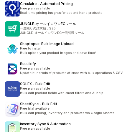
Circulaire ‑ Automated Pricing
Free plan available
Real-time pricing insights for second hand products
JUNGLE‑オールインワンECツール
一度限りの請求額：$25
JUNGLE-オールインワンEC一元管理ツール
Shoptopus: Bulk Image Upload
Free to install
Bulk upload your product images and save time!
Buuulkify
Free plan available
Update hundreds of products at once with bulk operations & CSV
SOLEX ‑ Bulk Edit
Free plan available
Bulk edit product fields with smart filters and AI help
SheetSync ‑ Bulk Edit
Free trial available
Bulk edit pricing, inventory and products via Google Sheets
Inventory Sync & Automation
Free plan available