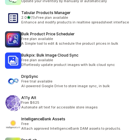
Update your inventory by manually or automatically
Tabular Products Manager
เต็ม 5 ดาว
2.0
(1)
•
Free plan available
ทั้งหมด 1 รีวิว
Enhance and modify products in realtime spreadsheet interface
Bulk Product Price Scheduler
Free plan available
A Simple tool to edit & schedule the product prices in bulk
Bulkpix: Bulk Image Cloud Sync
Free plan available
Effortlessly update product images with bulk cloud sync
DripSync
Free trial available
AI-powered Google Drive to store image sync, in bulk
A11y Alt
From $625
Automate alt text for accessible store images
IntelligenceBank Assets
Free
Attach approved IntelligenceBank DAM assets to products.