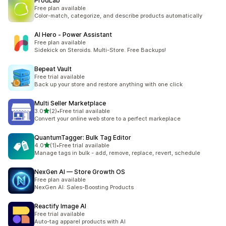
ProdLab
Free plan available
Color-match, categorize, and describe products automatically
AI Hero ‑ Power Assistant
Free plan available
Sidekick on Steroids. Multi-Store. Free Backups!
Bepeat Vault
Free trial available
Back up your store and restore anything with one click
Multi Seller Marketplace
เต็ม 5 ดาว
3.0
(2)
•
Free trial available
ทั้งหมด 2 รีวิว
Convert your online web store to a perfect markeplace
QuantumTagger: Bulk Tag Editor
เต็ม 5 ดาว
4.0
(1)
•
Free trial available
ทั้งหมด 1 รีวิว
Manage tags in bulk - add, remove, replace, revert, schedule
NexGen AI — Store Growth OS
Free plan available
NexGen AI: Sales-Boosting Products
Reactify Image AI
Free trial available
Auto-tag apparel products with AI