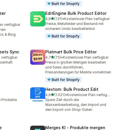
Built for Shopify
zer
EditEngine Bulk Product Editor
von 5 Sternen
4,9
(131)
•
Kostenloser Plan verfügbar
131 Rezensionen insgesamt
Preise, Metafelder und Bestand mit
an verfügbar
mt
sicherem Undo bearbeitenbul
nen:
bs & Blog
Built for Shopify
eets Sync
Platmart Bulk Price Editor
von 5 Sternen
 verfügbar
4,7
(75)
•
Kostenloser Plan verfügbar
75 Rezensionen insgesamt
ssenhaft
Preise in großen Mengen bearbeiten
und Sales durchführen,
Preisänderungen für Märkte vornehmen
Built for Shopify
Hextom: Bulk Product Edit
von 5 Sternen
4,9
(1.021)
•
Kostenloser Plan verfügbar
mt
1021 Rezensionen insgesamt
e Produkte
Spare Zeit durch die
Massenbearbeitung, den Import und
den Export von Shop-Daten
e
Merges KI ‑ Produkte mergen