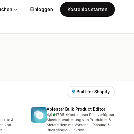
uchen
Einloggen
Kostenlos starten
Built for Shopify
Ablestar Bulk Product Editor
von 5 Sternen
4,9
(785)
•
Kostenloser Plan verfügbar
t
785 Rezensionen insgesamt
odukte &
Massenbearbeitung von Produkten &
en von
Metafeldern mit Vorschau, Planung &
en
Rückgängig-Funktion