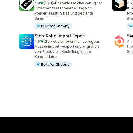
von 5 Sternen
4,8
(223)
•
Kostenloser Plan verfügbar
4,9
223 Rezensionen insgesamt
23 
Einfache Massenbearbeitung von
KI-
Preisen, Flash-Sales und geplante
Pro
Sales
& W
Built for Shopify
StoreRobo Import Export
Sy
von 5 Sternen
4,5
(29)
•
Kostenloser Plan verfügbar
4,7
29 Rezensionen insgesamt
151
Massenimport, -export und Migration
Pro
von Produkten, Bestellungen und
Sho
Kundendaten
Built for Shopify