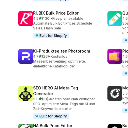
RUBIX Bulk Price Editor
Qu
von 5 Sternen
4,9
(130)
•
Free plan available
4,9
130 Rezensionen insgesamt
99 
Automate Bulk Edit Prices,Schedule
Spa
Sales, Flash Sale
von
Rüc
Built for Shopify
KI‑Produktseiten Photoroom
Pi
von 5 Sternen
4,7
(26)
•
Kostenlos
4,6
26 Rezensionen insgesamt
36 
Massenbearbeitung: optimierte,
Bes
einheitliche Katalogbilder.
Bil
SEO HERO AI Meta Tag
Mo
Generator
5,0
13 
Pro
von 5 Sternen
5,0
(31)
•
Kostenloser Plan verfügbar
31 Rezensionen insgesamt
syn
SEO-optimierte Meta-Tags mit KI und
Ziel-Keywords erstellen.
Built for Shopify
NA Bulk Price Editor
Bu