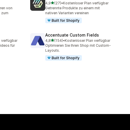
von 5 Sternen
4,9
(27)
•
Kostenloser Plan verfügbar
t
27 Rezensionen insgesamt
ren von
Getrennte Produkte zu einem mit
s zum
nativen Varianten vereinen
Built for Shopify
Accentuate Custom Fields
von 5 Sternen
 verfügbar
4,8
(154)
•
Kostenloser Plan verfügbar
154 Rezensionen insgesamt
Videos für
Optimieren Sie Ihren Shop mit Custom-
Layouts.
Built for Shopify