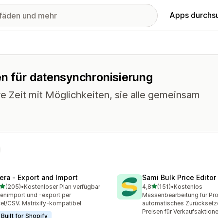
Apps durchs
en für datensynchronisierung
e Zeit mit Möglichkeiten, sie alle gemeinsam
tera ‑ Export and Import
Sami Bulk Price Editor
von 5 Sternen
von 5 Sternen
(205)
•
Kostenloser Plan verfügbar
4,8
(151)
•
Kostenlos
 Rezensionen insgesamt
151 Rezensionen insgesam
enimport und -export per
Massenbearbeitung für Pr
el/CSV. Matrixify-kompatibel
automatisches Zurücksetz
Preisen für Verkaufsaktion
Built for Shopify