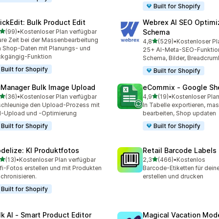
Built for Shopify
ickEdit: Bulk Product Edit
Webrex AI SEO Optimi
von 5 Sternen
(99)
•
Kostenloser Plan verfügbar
Schema
Rezensionen insgesamt
re Zeit bei der Massenbearbeitung
von 5 Sternen
4,8
(529)
•
Kostenloser Pl
529 Rezensionen insgesa
 Shop-Daten mit Planungs- und
25+ AI-Meta-SEO-Funktio
kgängig-Funktion
Schema, Bilder, Breadcrum
Built for Shopify
Built for Shopify
cManager Bulk Image Upload
eCommix ‑ Google Sh
von 5 Sternen
von 5 Sternen
(36)
•
Kostenloser Plan verfügbar
4,9
(19)
•
Kostenloser Plan
Rezensionen insgesamt
19 Rezensionen insgesamt
chleunige den Upload-Prozess mit
In Tabelle exportieren, ma
d-Upload und -Optimierung
bearbeiten, Shop updaten
Built for Shopify
Built for Shopify
delize: KI Produktfotos
Retail Barcode Labels
von 5 Sternen
von 5 Sternen
(13)
•
Kostenloser Plan verfügbar
2,3
(466)
•
Kostenlos
Rezensionen insgesamt
466 Rezensionen insgesa
fi-Fotos erstellen und mit Produkten
Barcode-Etiketten für dein
chronisieren.
erstellen und drucken
Built for Shopify
lk AI ‑ Smart Product Editor
Magical Vacation Mod