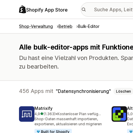
Shopify App Store
Shop-Verwaltung
Betrieb
Bulk-Editor
Alle bulk-editor-apps mit Funktion
Du hast eine Vielzahl von Produkten. Spar
zu bearbeiten.
456 Apps mit
Datensynchronisierung
Löschen
Matrixify
Al
von 5 Sternen
4,9
(1.363)
•
Kostenloser Plan verfügbar
5,0
1363 Rezensionen insgesamt
205
Shop-Daten massenhaft importieren,
Dat
exportieren, aktualisieren und migrieren
Exc
Built for Shopify