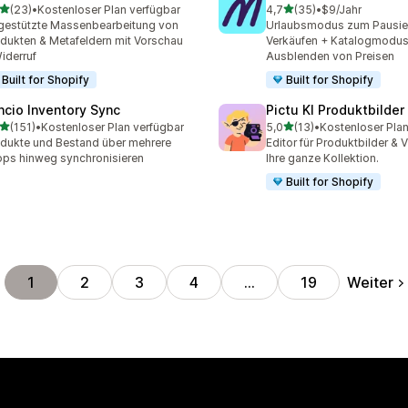
von 5 Sternen
von 5 Sternen
(23)
•
Kostenloser Plan verfügbar
4,7
(35)
•
$9/Jahr
Rezensionen insgesamt
35 Rezensionen insgesam
gestützte Massenbearbeitung von
Urlaubsmodus zum Pausie
dukten & Metafeldern mit Vorschau
Verkäufen + Katalogmodu
iderruf
Ausblenden von Preisen
Built for Shopify
Built for Shopify
ncio Inventory Sync
Pictu KI Produktbilder
von 5 Sternen
von 5 Sternen
(151)
•
Kostenloser Plan verfügbar
5,0
(13)
•
Kostenloser Plan
 Rezensionen insgesamt
13 Rezensionen insgesamt
dukte und Bestand über mehrere
Editor für Produktbilder & 
ps hinweg synchronisieren
Ihre ganze Kollektion.
Built for Shopify
Weiter
1
2
3
4
…
19