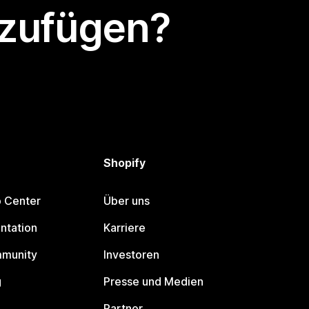
nzufügen?
Shopify
p Center
Über uns
ntation
Karriere
mmunity
Investoren
g
Presse und Medien
Partner