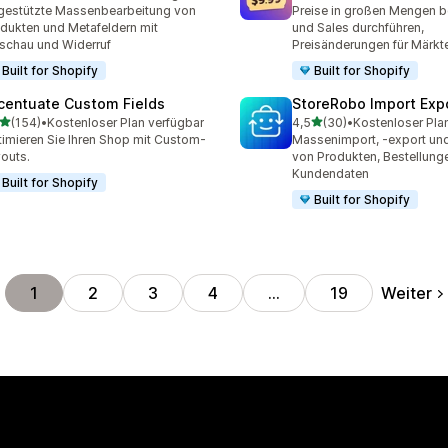
Rezensionen insgesamt
75 Rezensionen insgesam
gestützte Massenbearbeitung von
Preise in großen Mengen b
dukten und Metafeldern mit
und Sales durchführen,
schau und Widerruf
Preisänderungen für Märk
Built for Shopify
Built for Shopify
centuate Custom Fields
StoreRobo Import Exp
von 5 Sternen
von 5 Sternen
(154)
•
Kostenloser Plan verfügbar
4,5
(30)
•
Kostenloser Pla
 Rezensionen insgesamt
30 Rezensionen insgesam
imieren Sie Ihren Shop mit Custom-
Massenimport, -export und
outs.
von Produkten, Bestellung
Kundendaten
Built for Shopify
Built for Shopify
Weiter
1
2
3
4
…
19