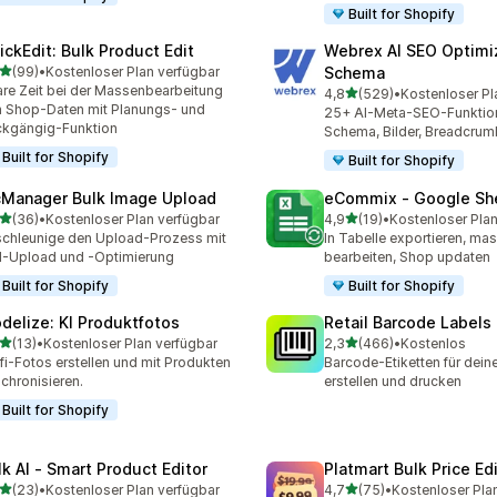
Built for Shopify
ickEdit: Bulk Product Edit
Webrex AI SEO Optimi
von 5 Sternen
(99)
•
Kostenloser Plan verfügbar
Schema
Rezensionen insgesamt
re Zeit bei der Massenbearbeitung
von 5 Sternen
4,8
(529)
•
Kostenloser Pl
529 Rezensionen insgesa
 Shop-Daten mit Planungs- und
25+ AI-Meta-SEO-Funktio
kgängig-Funktion
Schema, Bilder, Breadcrum
Built for Shopify
Built for Shopify
cManager Bulk Image Upload
eCommix ‑ Google Sh
von 5 Sternen
von 5 Sternen
(36)
•
Kostenloser Plan verfügbar
4,9
(19)
•
Kostenloser Plan
Rezensionen insgesamt
19 Rezensionen insgesamt
chleunige den Upload-Prozess mit
In Tabelle exportieren, ma
d-Upload und -Optimierung
bearbeiten, Shop updaten
Built for Shopify
Built for Shopify
delize: KI Produktfotos
Retail Barcode Labels
von 5 Sternen
von 5 Sternen
(13)
•
Kostenloser Plan verfügbar
2,3
(466)
•
Kostenlos
Rezensionen insgesamt
466 Rezensionen insgesa
fi-Fotos erstellen und mit Produkten
Barcode-Etiketten für dein
chronisieren.
erstellen und drucken
Built for Shopify
lk AI ‑ Smart Product Editor
Platmart Bulk Price Ed
von 5 Sternen
von 5 Sternen
(23)
•
Kostenloser Plan verfügbar
4,7
(75)
•
Kostenloser Pla