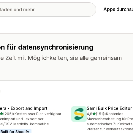
Apps durchs
en für datensynchronisierung
e Zeit mit Möglichkeiten, sie alle gemeinsam
tera ‑ Export and Import
Sami Bulk Price Editor
von 5 Sternen
von 5 Sternen
(205)
•
Kostenloser Plan verfügbar
4,8
(151)
•
Kostenlos
 Rezensionen insgesamt
151 Rezensionen insgesam
enimport und -export per
Massenbearbeitung für Pr
el/CSV. Matrixify-kompatibel
automatisches Zurücksetz
Preisen für Verkaufsaktion
Built for Shopify