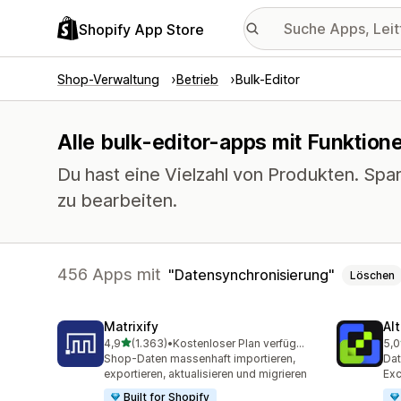
Shopify App Store
Shop-Verwaltung
Betrieb
Bulk-Editor
Alle bulk-editor-apps mit Funktion
Du hast eine Vielzahl von Produkten. Spar
zu bearbeiten.
456 Apps mit
Datensynchronisierung
Löschen
Matrixify
Al
von 5 Sternen
4,9
(1.363)
•
Kostenloser Plan verfügbar
5,0
1363 Rezensionen insgesamt
205
Shop-Daten massenhaft importieren,
Dat
exportieren, aktualisieren und migrieren
Exc
Built for Shopify