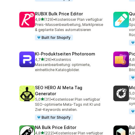
RUBIX Bulk Price Editor
Qu
von 5 Sternen
4,9
(129)
•
Kostenloser Plan verfügbar
4,9
129 Rezensionen insgesamt
99 
Preis-Massenbearbeitung, Marktpreise
Spa
& geplante Sales automatisieren
von
Rüc
Built for Shopify
KI‑Produktseiten Photoroom
Pi
von 5 Sternen
4,7
(26)
•
Kostenlos
4,6
26 Rezensionen insgesamt
36 
Massenbearbeitung: optimierte,
Bes
einheitliche Katalogbilder.
Bil
SEO HERO AI Meta Tag
Mo
Generator
5,0
13 
Pro
von 5 Sternen
5,0
(31)
•
Kostenloser Plan verfügbar
31 Rezensionen insgesamt
syn
SEO-optimierte Meta-Tags mit KI und
Ziel-Keywords erstellen.
Built for Shopify
NA Bulk Price Editor
Bu
von 5 Sternen
4,8
(222)
•
Kostenloser Plan verfügbar
4,9