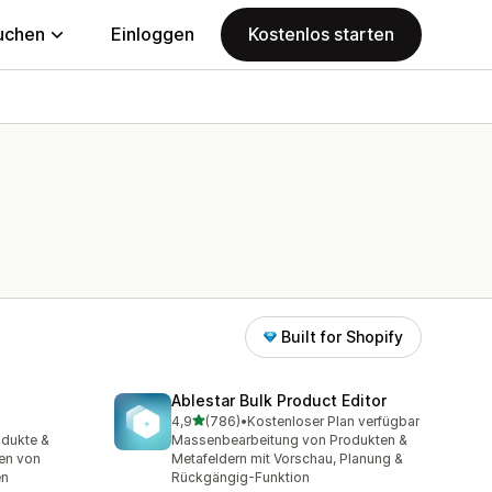
uchen
Einloggen
Kostenlos starten
Built for Shopify
Ablestar Bulk Product Editor
von 5 Sternen
4,9
(786)
•
Kostenloser Plan verfügbar
t
786 Rezensionen insgesamt
odukte &
Massenbearbeitung von Produkten &
en von
Metafeldern mit Vorschau, Planung &
en
Rückgängig-Funktion