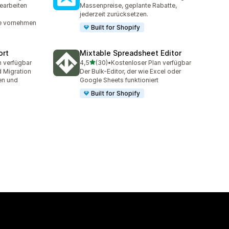
t
137 Rezensionen insgesamt
earbeiten
Massenpreise, geplante Rabatte,
jederzeit zurücksetzen.
te vornehmen
Built for Shopify
ort
Mixtable Spreadsheet Editor
von 5 Sternen
n verfügbar
4,5
(30)
•
Kostenloser Plan verfügbar
t
30 Rezensionen insgesamt
 Migration
Der Bulk-Editor, der wie Excel oder
en und
Google Sheets funktioniert
Built for Shopify