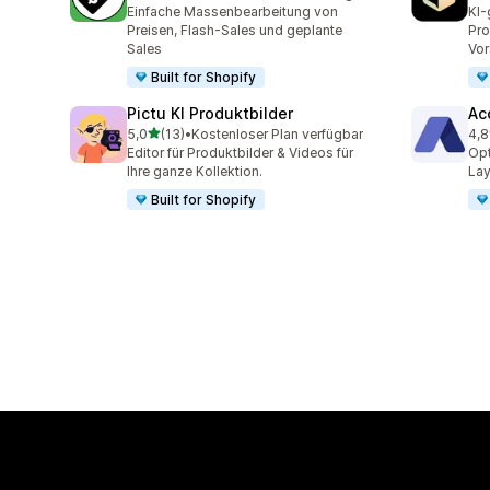
222 Rezensionen insgesamt
23 
Einfache Massenbearbeitung von
KI-
Preisen, Flash-Sales und geplante
Pro
Sales
Vor
Built for Shopify
Pictu KI Produktbilder
Ac
von 5 Sternen
5,0
(13)
•
Kostenloser Plan verfügbar
4,8
13 Rezensionen insgesamt
154
Editor für Produktbilder & Videos für
Opt
Ihre ganze Kollektion.
Lay
Built for Shopify