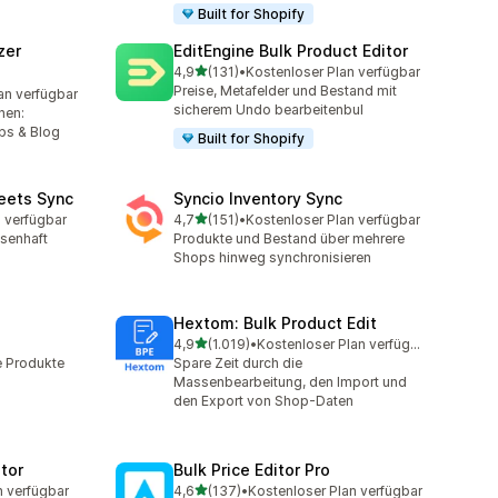
Built for Shopify
zer
EditEngine Bulk Product Editor
von 5 Sternen
4,9
(131)
•
Kostenloser Plan verfügbar
131 Rezensionen insgesamt
Preise, Metafelder und Bestand mit
an verfügbar
mt
sicherem Undo bearbeitenbul
nen:
bs & Blog
Built for Shopify
eets Sync
Syncio Inventory Sync
von 5 Sternen
 verfügbar
4,7
(151)
•
Kostenloser Plan verfügbar
151 Rezensionen insgesamt
ssenhaft
Produkte und Bestand über mehrere
Shops hinweg synchronisieren
Hextom: Bulk Product Edit
von 5 Sternen
4,9
(1.019)
•
Kostenloser Plan verfügbar
mt
1019 Rezensionen insgesamt
e Produkte
Spare Zeit durch die
Massenbearbeitung, den Import und
den Export von Shop-Daten
itor
Bulk Price Editor Pro
von 5 Sternen
n verfügbar
4,6
(137)
•
Kostenloser Plan verfügbar