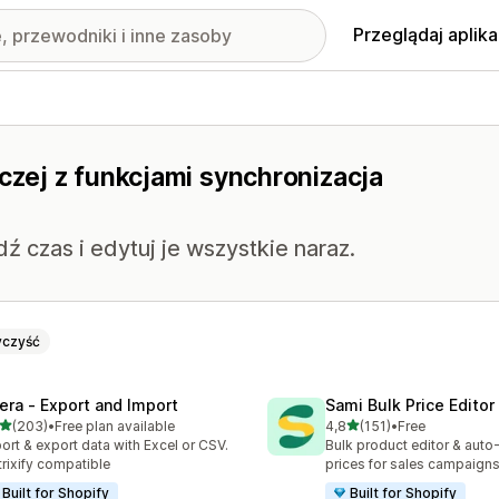
Przeglądaj aplika
rczej z funkcjami synchronizacja
 czas i edytuj je wszystkie naraz.
czyść
tera ‑ Export and Import
Sami Bulk Price Editor
na 5 gwiazdek
na 5 gwiazdek
(203)
•
Free plan available
4,8
(151)
•
Free
zna liczba recenzji: 203
Łączna liczba recenzji: 151
ort & export data with Excel or CSV.
Bulk product editor & auto-
rixify compatible
prices for sales campaign
Built for Shopify
Built for Shopify