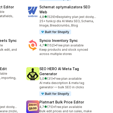
t Editor
Schemat optymalizatora SEO
ble
Web
etafields,
na 5 gwiazdek
4,8
(529)
•
Bezpłatny plan jest dostępny
Łączna liczba recenzji: 529
25+ funkcji dla AI Meta SEO, Schema,
Image, Breadcrumbs, Blog
Built for Shopify
eets Sync
Syncio Inventory Sync
na 5 gwiazdek
le
4,7
(152)
•
Free plan available
Łączna liczba recenzji: 152
lk edit, and
Keep products and stock synced
across multiple stores
Edit
SEO HERO AI Meta Tag
lable
Generator
8
, importing,
na 5 gwiazdek
5,0
(31)
•
Free plan available
Łączna liczba recenzji: 31
AI meta description & meta tag
generator — bulk SEO in clicks
Built for Shopify
Platmart Bulk Price Editor
na 5 gwiazdek
Bezpłatny plan jest dostępny
4,7
(75)
•
Free plan available
Łączna liczba recenzji: 75
wane zniżki,
Bulk edit prices and run sales, make