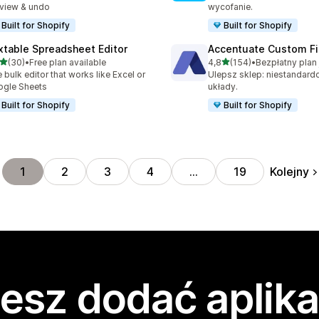
view & undo
wycofanie.
Built for Shopify
Built for Shopify
xtable Spreadsheet Editor
Accentuate Custom Fi
na 5 gwiazdek
na 5 gwiazdek
(30)
•
Free plan available
4,8
(154)
•
zna liczba recenzji: 30
Łączna liczba recenzji: 154
 bulk editor that works like Excel or
Ulepsz sklep: niestandard
gle Sheets
układy.
Built for Shopify
Built for Shopify
Kolejny
1
2
3
4
…
19
esz dodać aplika