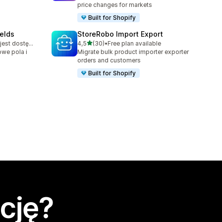
price changes for markets
Built for Shopify
elds
StoreRobo Import Export
na 5 gwiazdek
Bezpłatny plan jest dostępny
4,5
(30)
•
Free plan available
Łączna liczba recenzji: 30
owe pola i
Migrate bulk product importer exporter
orders and customers
Built for Shopify
cję?