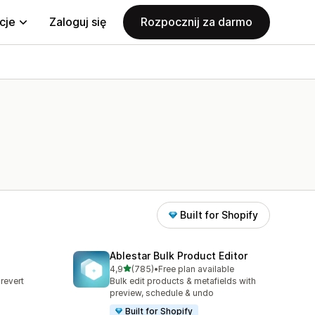
cje
Zaloguj się
Rozpocznij za darmo
Built for Shopify
Ablestar Bulk Product Editor
na 5 gwiazdek
4,9
(785)
•
Free plan available
Łączna liczba recenzji: 785
revert
Bulk edit products & metafields with
s
preview, schedule & undo
Built for Shopify