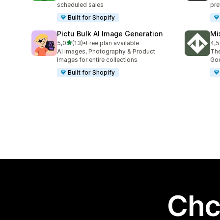
scheduled sales
pre
Built for Shopify
Pictu Bulk AI Image Generation
Mi
na 5 gwiazdek
5,0
(13)
•
Free plan available
4,5
Łączna liczba recenzji: 13
Łąc
AI Images, Photography & Product
The
Images for entire collections
Goo
Built for Shopify
Chc