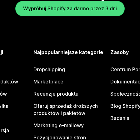
Wypróbuj Shopify za darmo przez 3 dni
ji
Najpopularniejsze kategorie
Zasoby
Dropshipping
Centrum Po
oduktów
Marketplace
Dokumentac
tów
Recenzje produktu
Społeczność
yłka
Oferuj sprzedaż droższych
Blog Shopif
produktów i pakietów
Badania
Marketing e-mailowy
rsja
Pozycjonowanie stron