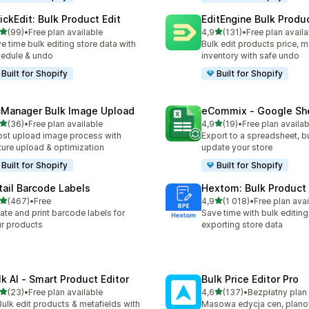
ickEdit: Bulk Product Edit
EditEngine Bulk Produc
na 5 gwiazdek
na 5 gwiazdek
(99)
•
Free plan available
4,9
(131)
•
Free plan availa
zna liczba recenzji: 99
Łączna liczba recenzji: 131
e time bulk editing store data with
Bulk edit products price, m
edule & undo
inventory with safe undo
Built for Shopify
Built for Shopify
cManager Bulk Image Upload
eCommix ‑ Google Sh
na 5 gwiazdek
na 5 gwiazdek
(36)
•
Free plan available
4,9
(19)
•
Free plan availab
zna liczba recenzji: 36
Łączna liczba recenzji: 19
st upload image process with
Export to a spreadsheet, bu
ture upload & optimization
update your store
Built for Shopify
Built for Shopify
tail Barcode Labels
Hextom: Bulk Product 
na 5 gwiazdek
na 5 gwiazdek
(467)
•
Free
4,9
(1 018)
•
Free plan avai
zna liczba recenzji: 467
Łączna liczba recenzji: 101
ate and print barcode labels for
Save time with bulk editing
r products
exporting store data
lk AI ‑ Smart Product Editor
Bulk Price Editor Pro
na 5 gwiazdek
na 5 gwiazdek
(23)
•
Free plan available
4,6
(137)
•
zna liczba recenzji: 23
Łączna liczba recenzji: 137
Bulk edit products & metafields with
Masowa edycja cen, plano