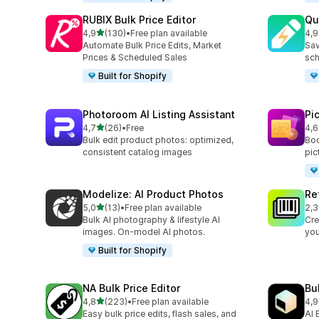
RUBIX Bulk Price Editor
Qu
na 5 gwiazdek
4,9
(130)
•
Free plan available
4,9
Łączna liczba recenzji: 130
Łąc
Automate Bulk Price Edits, Market
Sav
Prices & Scheduled Sales
sch
Built for Shopify
Photoroom AI Listing Assistant
Pi
na 5 gwiazdek
4,7
(26)
•
Free
4,6
Łączna liczba recenzji: 26
Łąc
Bulk edit product photos: optimized,
Boo
consistent catalog images
pic
Modelize: AI Product Photos
Re
na 5 gwiazdek
5,0
(13)
•
Free plan available
2,3
Łączna liczba recenzji: 13
Łąc
Bulk AI photography & lifestyle AI
Cre
images. On-model AI photos.
you
Built for Shopify
NA Bulk Price Editor
Bu
na 5 gwiazdek
4,8
(223)
•
Free plan available
4,9
Łączna liczba recenzji: 223
Łąc
Easy bulk price edits, flash sales, and
AI 