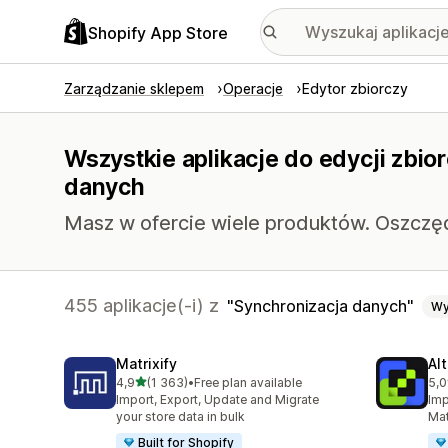
Shopify App Store
Zarządzanie sklepem
Operacje
Edytor zbiorczy
Wszystkie aplikacje do edycji zbio
danych
Masz w ofercie wiele produktów. Oszczędź
455 aplikacje(-i) z
Synchronizacja danych
Wy
Matrixify
Al
na 5 gwiazdek
4,9
(1 363)
•
Free plan available
5,0
Łączna liczba recenzji: 1363
Łąc
Import, Export, Update and Migrate
Imp
your store data in bulk
Mat
Built for Shopify