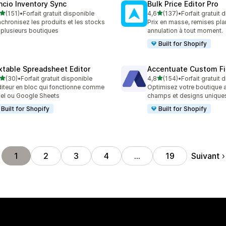
ncio Inventory Sync
Bulk Price Editor Pro
étoile(s) sur 5
étoile(s) sur 5
(151)
•
Forfait gratuit disponible
4,6
(137)
•
Forfait gratuit 
 avis au total
137 avis au total
chronisez les produits et les stocks
Prix en masse, remises plan
 plusieurs boutiques
annulation à tout moment.
Built for Shopify
xtable Spreadsheet Editor
Accentuate Custom Fi
étoile(s) sur 5
étoile(s) sur 5
(30)
•
Forfait gratuit disponible
4,8
(154)
•
Forfait gratuit 
avis au total
154 avis au total
diteur en bloc qui fonctionne comme
Optimisez votre boutique 
el ou Google Sheets
champs et designs unique
Built for Shopify
Built for Shopify
Suivant
1
2
3
4
…
19