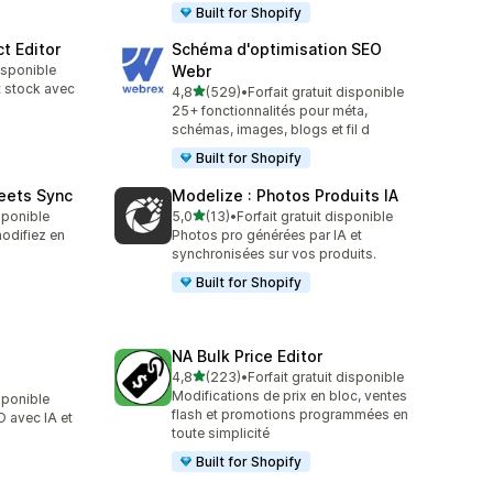
Built for Shopify
t Editor
Schéma d'optimisation SEO
disponible
Webr
t stock avec
étoile(s) sur 5
4,8
(529)
•
Forfait gratuit disponible
529 avis au total
25+ fonctionnalités pour méta,
schémas, images, blogs et fil d
Built for Shopify
eets Sync
Modelize : Photos Produits IA
étoile(s) sur 5
isponible
5,0
(13)
•
Forfait gratuit disponible
13 avis au total
modifiez en
Photos pro générées par IA et
synchronisées sur vos produits.
Built for Shopify
g
NA Bulk Price Editor
étoile(s) sur 5
4,8
(223)
•
Forfait gratuit disponible
223 avis au total
Modifications de prix en bloc, ventes
isponible
flash et promotions programmées en
 avec IA et
toute simplicité
Built for Shopify