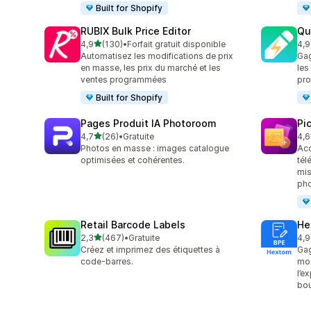
Built for Shopify
RUBIX Bulk Price Editor
Qu
étoile(s) sur 5
4,9
(130)
•
Forfait gratuit disponible
4,9
130 avis au total
99 
Automatisez les modifications de prix
Gag
en masse, les prix du marché et les
les
ventes programmées
pro
Built for Shopify
Pages Produit IA Photoroom
Pi
étoile(s) sur 5
4,7
(26)
•
Gratuite
4,6
26 avis au total
36 
Photos en masse : images catalogue
Acc
optimisées et cohérentes.
tél
mis
ph
Retail Barcode Labels
He
étoile(s) sur 5
2,3
(467)
•
Gratuite
4,9
467 avis au total
102
Créez et imprimez des étiquettes à
Gag
code-barres.
mod
l’e
bou