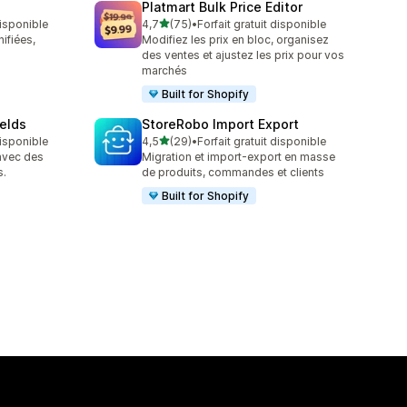
Platmart Bulk Price Editor
étoile(s) sur 5
disponible
4,7
(75)
•
Forfait gratuit disponible
75 avis au total
ifiées,
Modifiez les prix en bloc, organisez
des ventes et ajustez les prix pour vos
marchés
Built for Shopify
elds
StoreRobo Import Export
étoile(s) sur 5
disponible
4,5
(29)
•
Forfait gratuit disponible
29 avis au total
avec des
Migration et import-export en masse
s.
de produits, commandes et clients
Built for Shopify