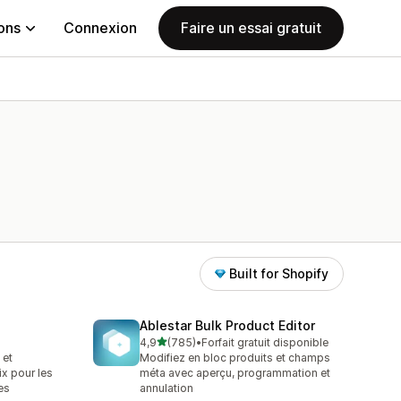
ions
Connexion
Faire un essai gratuit
Built for Shopify
Ablestar Bulk Product Editor
étoile(s) sur 5
4,9
(785)
•
Forfait gratuit disponible
785 avis au total
 et
Modifiez en bloc produits et champs
ix pour les
méta avec aperçu, programmation et
es
annulation