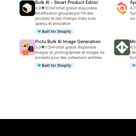
Bulk AI ‑ Smart Product Editor
Sy
étoile(s) sur 5
4,9
(23)
•
Forfait gratuit disponible
4,7
23 avis au total
151
Modification groupée par l’IA des
Syn
produits et des champs méta avec
sur
aperçu et annulation
Built for Shopify
Pictu Bulk AI Image Generation
Mi
étoile(s) sur 5
5,0
(13)
•
Forfait gratuit disponible
4,5
13 avis au total
30 
Images IA, photographies et images de
L’é
produits pour des collections entières
Exc
Built for Shopify