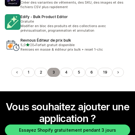
Créer des variantes de vêtements, des SKU, des images et des
fichiers CSV plus rapidement
Edify ‑ Bulk Product Editor
Gratuite
Modifier en bloc des produits et des collections avec
prévisualisation, programmation et annulation
Revnous Éditeur de prix bulk
étoile(s) sur 5
5,0
(3)
•
Forfait gratuit disponible
3 avis au total
Remises en masse & éditeur prix bulk + reset 1-clic
1
2
3
4
5
6
19
Vous souhaitez ajouter une
application ?
Essayez Shopify gratuitement pendant 3 jours