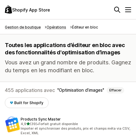
Shopify App Store
Gestion de boutique
Opérations
Éditeur en bloc
Toutes les applications d’éditeur en bloc avec
des fonctionnalités d'optimisation d’images
Vous avez un grand nombre de produits. Gagnez
du temps en les modifiant en bloc.
455 applications avec
Optimisation d’images
Effacer
Built for Shopify
Products Sync Master
étoile(s) sur 5
4,9
(39)
•
Forfait gratuit disponible
39 avis au total
Importer et synchroniser des produits, prix et champs méta via CSV,
Excel, XML