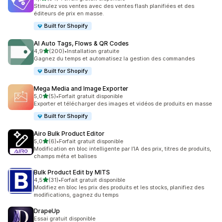
34 avis au total
Stimulez vos ventes avec des ventes flash planifiées et des
éditeurs de prix en masse.
Built for Shopify
AI Auto Tags, Flows & QR Codes
étoile(s) sur 5
4,9
(200)
•
Installation gratuite
200 avis au total
Gagnez du temps et automatisez la gestion des commandes
Built for Shopify
Mega Media and Image Exporter
étoile(s) sur 5
5,0
(5)
•
Forfait gratuit disponible
5 avis au total
Exporter et télécharger des images et vidéos de produits en masse
Built for Shopify
Airo Bulk Product Editor
étoile(s) sur 5
5,0
(6)
•
Forfait gratuit disponible
6 avis au total
Modification en bloc intelligente par l’IA des prix, titres de produits,
champs méta et balises
Bulk Product Edit by MITS
étoile(s) sur 5
4,5
(31)
•
Forfait gratuit disponible
31 avis au total
Modifiez en bloc les prix des produits et les stocks, planifiez des
modifications, gagnez du temps
DrapeUp
Essai gratuit disponible