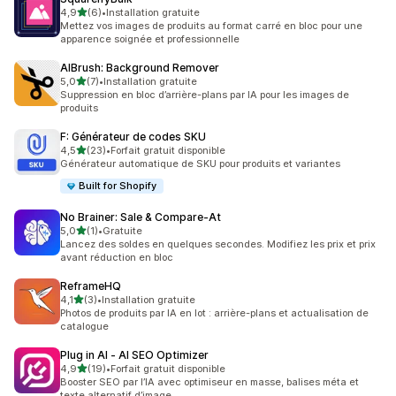
étoile(s) sur 5
4,9
(6)
•
Installation gratuite
6 avis au total
Mettez vos images de produits au format carré en bloc pour une
apparence soignée et professionnelle
AIBrush: Background Remover
étoile(s) sur 5
5,0
(7)
•
Installation gratuite
7 avis au total
Suppression en bloc d’arrière-plans par IA pour les images de
produits
F: Générateur de codes SKU
étoile(s) sur 5
4,5
(23)
•
Forfait gratuit disponible
23 avis au total
Générateur automatique de SKU pour produits et variantes
Built for Shopify
No Brainer: Sale & Compare‑At
étoile(s) sur 5
5,0
(1)
•
Gratuite
1 avis au total
Lancez des soldes en quelques secondes. Modifiez les prix et prix
avant réduction en bloc
ReframeHQ
étoile(s) sur 5
4,1
(3)
•
Installation gratuite
3 avis au total
Photos de produits par IA en lot : arrière-plans et actualisation de
catalogue
Plug in AI ‑ AI SEO Optimizer
étoile(s) sur 5
4,9
(19)
•
Forfait gratuit disponible
19 avis au total
Booster SEO par l’IA avec optimiseur en masse, balises méta et
texte alternatif d’image