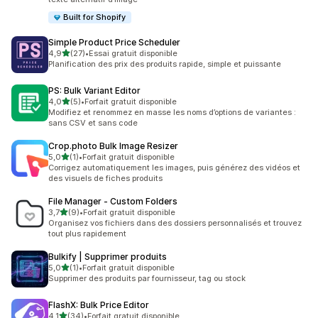
Built for Shopify
Simple Product Price Scheduler
étoile(s) sur 5
4,9
(27)
•
Essai gratuit disponible
27 avis au total
Planification des prix des produits rapide, simple et puissante
PS: Bulk Variant Editor
étoile(s) sur 5
4,0
(5)
•
Forfait gratuit disponible
5 avis au total
Modifiez et renommez en masse les noms d’options de variantes :
sans CSV et sans code
Crop.photo Bulk Image Resizer
étoile(s) sur 5
5,0
(1)
•
Forfait gratuit disponible
1 avis au total
Corrigez automatiquement les images, puis générez des vidéos et
des visuels de fiches produits
File Manager ‑ Custom Folders
étoile(s) sur 5
3,7
(9)
•
Forfait gratuit disponible
9 avis au total
Organisez vos fichiers dans des dossiers personnalisés et trouvez
tout plus rapidement
Bulkify | Supprimer produits
étoile(s) sur 5
5,0
(1)
•
Forfait gratuit disponible
1 avis au total
Supprimer des produits par fournisseur, tag ou stock
FlashX: Bulk Price Editor
étoile(s) sur 5
4,1
(34)
•
Forfait gratuit disponible