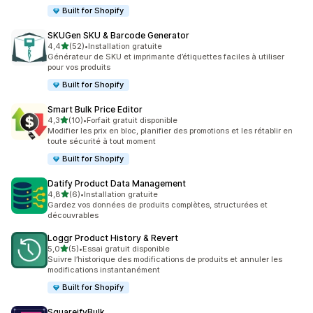
Built for Shopify
SKUGen SKU & Barcode Generator
étoile(s) sur 5
4,4
(52)
•
Installation gratuite
52 avis au total
Générateur de SKU et imprimante d’étiquettes faciles à utiliser
pour vos produits
Built for Shopify
Smart Bulk Price Editor
étoile(s) sur 5
4,3
(10)
•
Forfait gratuit disponible
10 avis au total
Modifier les prix en bloc, planifier des promotions et les rétablir en
toute sécurité à tout moment
Built for Shopify
Datify Product Data Management
étoile(s) sur 5
4,8
(6)
•
Installation gratuite
6 avis au total
Gardez vos données de produits complètes, structurées et
découvrables
Loggr Product History & Revert
étoile(s) sur 5
5,0
(5)
•
Essai gratuit disponible
5 avis au total
Suivre l’historique des modifications de produits et annuler les
modifications instantanément
Built for Shopify
SquareifyBulk