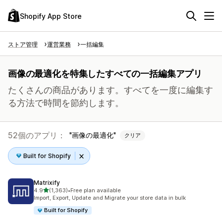
Shopify App Store
ストア管理
運営業務
一括編集
画像の最適化を特集したすべての一括編集アプリ
たくさんの商品があります。すべてを一度に編集す
る方法で時間を節約します。
52個のアプリ：
画像の最適化
クリア
Built for Shopify
Matrixify
5つ星中
4.9
(1,363)
•
Free plan available
合計レビュー数：1363件
Import, Export, Update and Migrate your store data in bulk
Built for Shopify