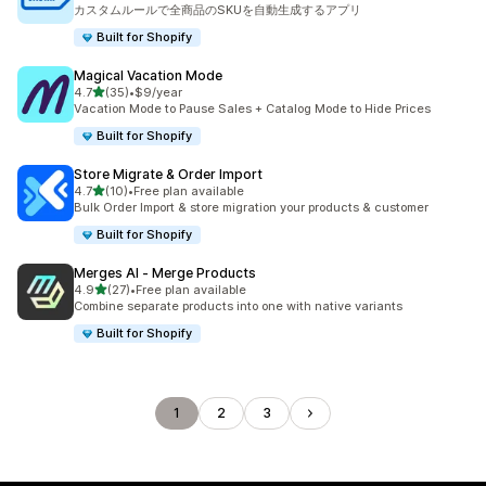
合計レビュー数：7件
カスタムルールで全商品のSKUを自動生成するアプリ
Built for Shopify
Magical Vacation Mode
5つ星中
4.7
(35)
•
$9/year
合計レビュー数：35件
Vacation Mode to Pause Sales + Catalog Mode to Hide Prices
Built for Shopify
Store Migrate & Order Import
5つ星中
4.7
(10)
•
Free plan available
合計レビュー数：10件
Bulk Order Import & store migration your products & customer
Built for Shopify
Merges AI ‑ Merge Products
5つ星中
4.9
(27)
•
Free plan available
合計レビュー数：27件
Combine separate products into one with native variants
Built for Shopify
1
2
3