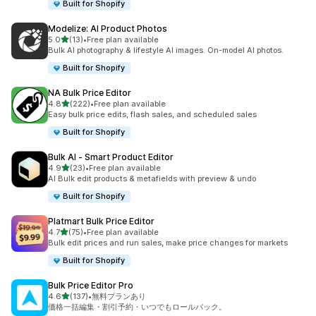
Built for Shopify
Modelize: AI Product Photos
5つ星中
5.0
(13)
•
Free plan available
合計レビュー数：13件
Bulk AI photography & lifestyle AI images. On-model AI photos.
Built for Shopify
NA Bulk Price Editor
5つ星中
4.8
(222)
•
Free plan available
合計レビュー数：222件
Easy bulk price edits, flash sales, and scheduled sales
Built for Shopify
Bulk AI ‑ Smart Product Editor
5つ星中
4.9
(23)
•
Free plan available
合計レビュー数：23件
AI Bulk edit products & metafields with preview & undo
Built for Shopify
Platmart Bulk Price Editor
5つ星中
4.7
(75)
•
Free plan available
合計レビュー数：75件
Bulk edit prices and run sales, make price changes for markets
Built for Shopify
Bulk Price Editor Pro
5つ星中
4.6
(137)
•
無料プランあり
合計レビュー数：137件
価格一括編集・割引予約・いつでもロールバック。