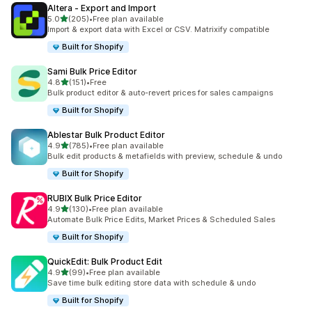
Altera ‑ Export and Import
5つ星中
5.0
(205)
•
Free plan available
合計レビュー数：205件
Import & export data with Excel or CSV. Matrixify compatible
Built for Shopify
Sami Bulk Price Editor
5つ星中
4.8
(151)
•
Free
合計レビュー数：151件
Bulk product editor & auto-revert prices for sales campaigns
Built for Shopify
Ablestar Bulk Product Editor
5つ星中
4.9
(785)
•
Free plan available
合計レビュー数：785件
Bulk edit products & metafields with preview, schedule & undo
Built for Shopify
RUBIX Bulk Price Editor
5つ星中
4.9
(130)
•
Free plan available
合計レビュー数：130件
Automate Bulk Price Edits, Market Prices & Scheduled Sales
Built for Shopify
QuickEdit: Bulk Product Edit
5つ星中
4.9
(99)
•
Free plan available
合計レビュー数：99件
Save time bulk editing store data with schedule & undo
Built for Shopify