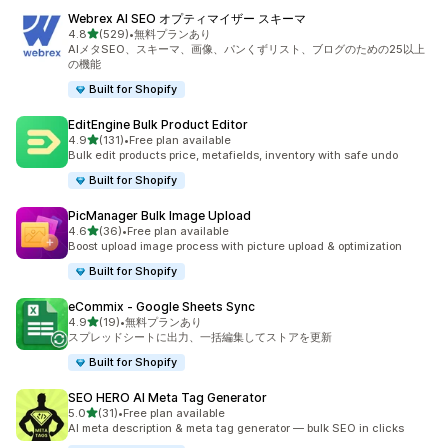
Webrex AI SEO オプティマイザー スキーマ
5つ星中
4.8
(529)
•
無料プランあり
合計レビュー数：529件
AIメタSEO、スキーマ、画像、パンくずリスト、ブログのための25以上
の機能
Built for Shopify
EditEngine Bulk Product Editor
5つ星中
4.9
(131)
•
Free plan available
合計レビュー数：131件
Bulk edit products price, metafields, inventory with safe undo
Built for Shopify
PicManager Bulk Image Upload
5つ星中
4.6
(36)
•
Free plan available
合計レビュー数：36件
Boost upload image process with picture upload & optimization
Built for Shopify
eCommix ‑ Google Sheets Sync
5つ星中
4.9
(19)
•
無料プランあり
合計レビュー数：19件
スプレッドシートに出力、一括編集してストアを更新
Built for Shopify
SEO HERO AI Meta Tag Generator
5つ星中
5.0
(31)
•
Free plan available
合計レビュー数：31件
AI meta description & meta tag generator — bulk SEO in clicks