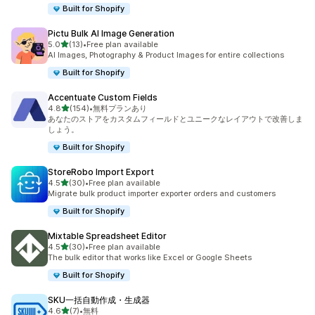
Built for Shopify
Pictu Bulk AI Image Generation
5つ星中
5.0
(13)
•
Free plan available
合計レビュー数：13件
AI Images, Photography & Product Images for entire collections
Built for Shopify
Accentuate Custom Fields
5つ星中
4.8
(154)
•
無料プランあり
合計レビュー数：154件
あなたのストアをカスタムフィールドとユニークなレイアウトで改善しま
しょう。
Built for Shopify
StoreRobo Import Export
5つ星中
4.5
(30)
•
Free plan available
合計レビュー数：30件
Migrate bulk product importer exporter orders and customers
Built for Shopify
Mixtable Spreadsheet Editor
5つ星中
4.5
(30)
•
Free plan available
合計レビュー数：30件
The bulk editor that works like Excel or Google Sheets
Built for Shopify
SKU一括自動作成・生成器
5つ星中
4.6
(7)
•
無料