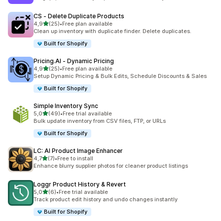
CS ‑ Delete Duplicate Products
z 5 hvězd
4,9
(25)
•
Free plan available
Celkový počet recenzí: 25
Clean up inventory with duplicate finder. Delete duplicates.
Built for Shopify
Pricing.AI ‑ Dynamic Pricing
z 5 hvězd
4,9
(25)
•
Free plan available
Celkový počet recenzí: 25
Setup Dynamic Pricing & Bulk Edits, Schedule Discounts & Sales
Built for Shopify
Simple Inventory Sync
z 5 hvězd
5,0
(49)
•
Free trial available
Celkový počet recenzí: 49
Bulk update inventory from CSV files, FTP, or URLs
Built for Shopify
LC: AI Product Image Enhancer
z 5 hvězd
4,7
(7)
•
Free to install
Celkový počet recenzí: 7
Enhance blurry supplier photos for cleaner product listings
Loggr Product History & Revert
z 5 hvězd
5,0
(6)
•
Free trial available
Celkový počet recenzí: 6
Track product edit history and undo changes instantly
Built for Shopify