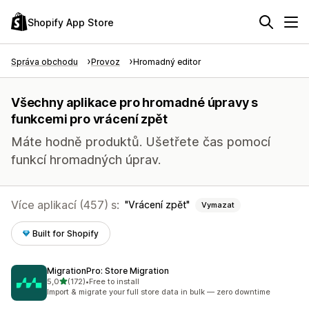
Shopify App Store
Správa obchodu
Provoz
Hromadný editor
Všechny aplikace pro hromadné úpravy s
funkcemi pro vrácení zpět
Máte hodně produktů. Ušetřete čas pomocí
funkcí hromadných úprav.
Více aplikací (457) s:
Vrácení zpět
Vymazat
Built for Shopify
MigrationPro: Store Migration
z 5 hvězd
5,0
(172)
•
Free to install
Celkový počet recenzí: 172
Import & migrate your full store data in bulk — zero downtime