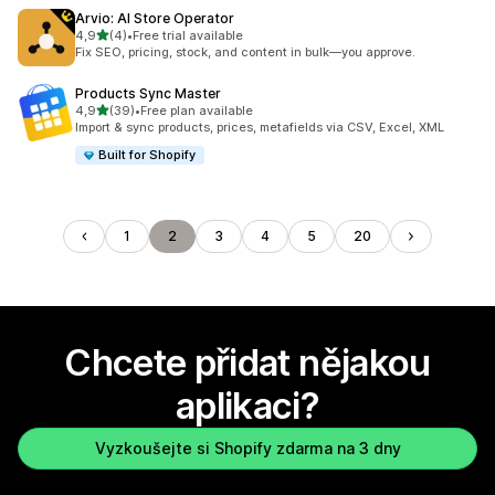
Arvio: AI Store Operator
z 5 hvězd
4,9
(4)
•
Free trial available
Celkový počet recenzí: 4
Fix SEO, pricing, stock, and content in bulk—you approve.
Products Sync Master
z 5 hvězd
4,9
(39)
•
Free plan available
Celkový počet recenzí: 39
Import & sync products, prices, metafields via CSV, Excel, XML
Built for Shopify
1
2
3
4
5
20
Chcete přidat nějakou
aplikaci?
Vyzkoušejte si Shopify zdarma na 3 dny