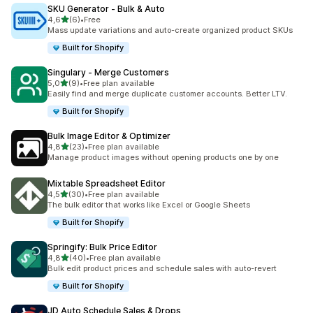
SKU Generator ‑ Bulk & Auto
z 5 hvězd
4,6
(6)
•
Free
Celkový počet recenzí: 6
Mass update variations and auto-create organized product SKUs
Built for Shopify
Singulary ‑ Merge Customers
z 5 hvězd
5,0
(9)
•
Free plan available
Celkový počet recenzí: 9
Easily find and merge duplicate customer accounts. Better LTV.
Built for Shopify
Bulk Image Editor & Optimizer
z 5 hvězd
4,8
(23)
•
Free plan available
Celkový počet recenzí: 23
Manage product images without opening products one by one
Mixtable Spreadsheet Editor
z 5 hvězd
4,5
(30)
•
Free plan available
Celkový počet recenzí: 30
The bulk editor that works like Excel or Google Sheets
Built for Shopify
Springify: Bulk Price Editor
z 5 hvězd
4,8
(40)
•
Free plan available
Celkový počet recenzí: 40
Bulk edit product prices and schedule sales with auto-revert
Built for Shopify
JD Auto Schedule Sales & Drops