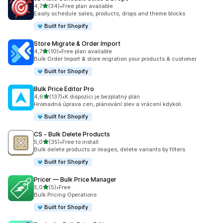
z 5 hvězd
4,7
(34)
•
Free plan available
Celkový počet recenzí: 34
Easily schedule sales, products, drops and theme blocks
Built for Shopify
Store Migrate & Order Import
z 5 hvězd
4,7
(10)
•
Free plan available
Celkový počet recenzí: 10
Bulk Order Import & store migration your products & customer
Built for Shopify
Bulk Price Editor Pro
z 5 hvězd
4,6
(137)
•
K dispozici je bezplatný plán
Celkový počet recenzí: 137
Hromadná úprava cen, plánování slev a vrácení kdykoli.
Built for Shopify
CS ‑ Bulk Delete Products
z 5 hvězd
5,0
(35)
•
Free to install
Celkový počet recenzí: 35
Bulk delete products or images, delete variants by filters
Built for Shopify
Pricer — Bulk Price Manager
z 5 hvězd
5,0
(5)
•
Free
Celkový počet recenzí: 5
Bulk Pricing Operations
Built for Shopify