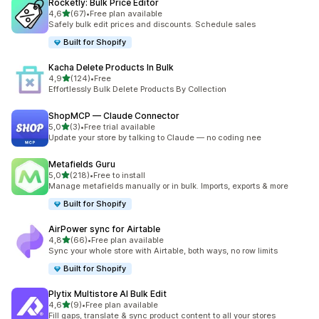
Rocketly: Bulk Price Editor
z 5 hvězd
4,6
(67)
•
Free plan available
Celkový počet recenzí: 67
Safely bulk edit prices and discounts. Schedule sales
Built for Shopify
Kacha Delete Products In Bulk
z 5 hvězd
4,9
(124)
•
Free
Celkový počet recenzí: 124
Effortlessly Bulk Delete Products By Collection
ShopMCP — Claude Connector
z 5 hvězd
5,0
(3)
•
Free trial available
Celkový počet recenzí: 3
Update your store by talking to Claude — no coding nee
Metafields Guru
z 5 hvězd
5,0
(218)
•
Free to install
Celkový počet recenzí: 218
Manage metafields manually or in bulk. Imports, exports & more
Built for Shopify
AirPower sync for Airtable
z 5 hvězd
4,8
(66)
•
Free plan available
Celkový počet recenzí: 66
Sync your whole store with Airtable, both ways, no row limits
Built for Shopify
Plytix Multistore AI Bulk Edit
z 5 hvězd
4,6
(9)
•
Free plan available
Celkový počet recenzí: 9
Fill gaps, translate & sync product content to all your stores