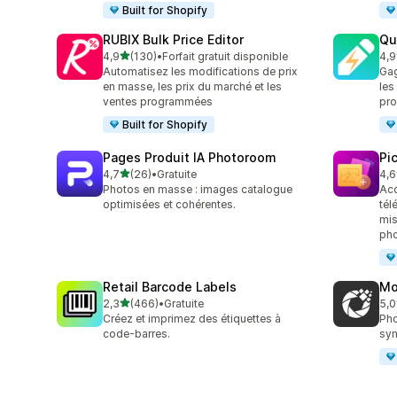
Built for Shopify
RUBIX Bulk Price Editor
Qu
étoile(s) sur 5
4,9
(130)
•
Forfait gratuit disponible
4,9
130 avis au total
99 
Automatisez les modifications de prix
Gag
en masse, les prix du marché et les
les
ventes programmées
pro
Built for Shopify
Pages Produit IA Photoroom
Pi
étoile(s) sur 5
4,7
(26)
•
Gratuite
4,6
26 avis au total
36 
Photos en masse : images catalogue
Acc
optimisées et cohérentes.
tél
mis
ph
Retail Barcode Labels
Mo
étoile(s) sur 5
2,3
(466)
•
Gratuite
5,0
466 avis au total
13 
Créez et imprimez des étiquettes à
Pho
code-barres.
syn