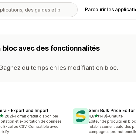
Parcourir les applicat
n bloc avec des fonctionnalités
Gagnez du temps en les modifiant en bloc.
tera ‑ Export and Import
Sami Bulk Price Editor
étoile(s) sur 5
étoile(s) sur 5
(202)
•
Forfait gratuit disponible
4,8
(148)
•
Gratuite
 avis au total
148 avis au total
ortation et exportation de données
Éditeur de produits en bloc
c Excel ou CSV. Compatible avec
rétablissement auto des pr
rixify
campagnes promotionnell