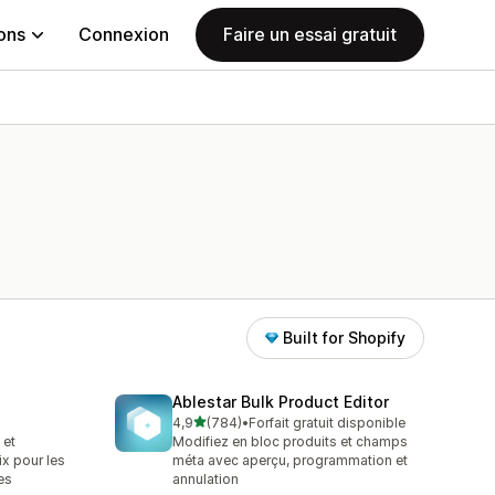
ions
Connexion
Faire un essai gratuit
Built for Shopify
Ablestar Bulk Product Editor
étoile(s) sur 5
4,9
(784)
•
Forfait gratuit disponible
784 avis au total
 et
Modifiez en bloc produits et champs
ix pour les
méta avec aperçu, programmation et
es
annulation