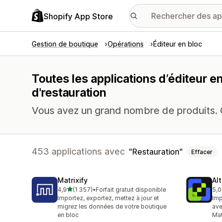
Shopify App Store
Gestion de boutique
Opérations
Éditeur en bloc
Toutes les applications d’éditeur e
d'restauration
Vous avez un grand nombre de produits. 
453 applications avec
Restauration
Effacer
Matrixify
Al
étoile(s) sur 5
4,9
(1 357)
•
Forfait gratuit disponible
5,0
1357 avis au total
202
Importez, exportez, mettez à jour et
Imp
migrez les données de votre boutique
ave
en bloc
Mat