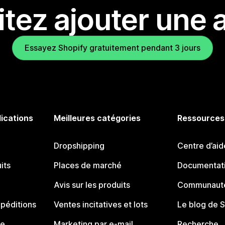
tez ajouter une a
Essayez Shopify gratuitement pendant 3 jours
lications
Meilleures catégories
Ressources
Dropshipping
Centre d’aid
its
Places de marché
Documentati
Avis sur les produits
Communauté
péditions
Ventes incitatives et lots
Le blog de 
ue
Marketing par e-mail
Recherche