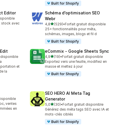
Built for Shopify
t Editor
Schéma d'optimisation SEO
disponible
Webr
t stock avec
étoile(s) sur 5
4,8
(529)
•
Forfait gratuit disponible
529 avis au total
25+ fonctionnalités pour méta,
schémas, images, blogs et fil d
Built for Shopify
Edit
eCommix ‑ Google Sheets Sync
étoile(s) sur 5
t disponible
4,9
(19)
•
Forfait gratuit disponible
19 avis au total
a
Exportez vers une feuille, modifiez en
portation et
masse et mettez à jour
de la
Built for Shopify
SEO HERO AI Meta Tag
 disponible
Generator
loc, ventes
étoile(s) sur 5
5,0
(30)
•
Forfait gratuit disponible
30 avis au total
rammées en
Générez des méta tags SEO avec IA et
mots-clés ciblés
Built for Shopify