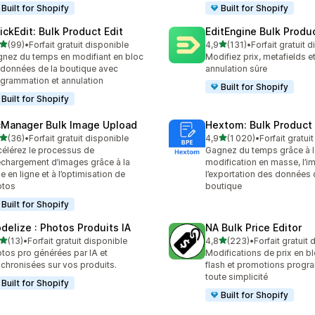
Built for Shopify
Built for Shopify
ickEdit: Bulk Product Edit
EditEngine Bulk Produc
étoile(s) sur 5
étoile(s) sur 5
(99)
•
Forfait gratuit disponible
4,9
(131)
•
Forfait gratuit 
avis au total
131 avis au total
nez du temps en modifiant en bloc
Modifiez prix, metafields e
 données de la boutique avec
annulation sûre
grammation et annulation
Built for Shopify
Built for Shopify
cManager Bulk Image Upload
Hextom: Bulk Product 
étoile(s) sur 5
étoile(s) sur 5
(36)
•
Forfait gratuit disponible
4,9
(1 020)
•
Forfait gratui
avis au total
1020 avis au total
élérez le processus de
Gagnez du temps grâce à l
échargement d’images grâce à la
modification en masse, l’im
e en ligne et à l’optimisation de
l’exportation des données 
otos
boutique
Built for Shopify
delize : Photos Produits IA
NA Bulk Price Editor
étoile(s) sur 5
étoile(s) sur 5
(13)
•
Forfait gratuit disponible
4,8
(223)
•
Forfait gratuit
avis au total
223 avis au total
tos pro générées par IA et
Modifications de prix en b
chronisées sur vos produits.
flash et promotions prog
toute simplicité
Built for Shopify
Built for Shopify