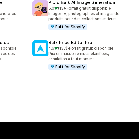
e
Pictu Bulk AI Image Generation
étoile(s) sur 5
5,0
(13)
•
Forfait gratuit disponible
13 avis au total
ndre les
Images IA, photographies et images de
 pour
produits pour des collections entières
Built for Shopify
elds
Bulk Price Editor Pro
étoile(s) sur 5
disponible
4,6
(137)
•
Forfait gratuit disponible
137 avis au total
avec des
Prix en masse, remises planifiées,
s.
annulation à tout moment.
Built for Shopify