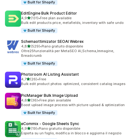
Built for Shopify
EditEngine Bulk Product Editor
stelle su 5
4,9
(131)
•
Free plan available
131 recensioni totali
Bulk edit products price, metafields, inventory with safe undo
Built for Shopify
Schemaottimizator SEOAI Webrex
stelle su 5
4,8
(529)
•
Piano gratuito disponibile
529 recensioni totali
Oltre25funzionalità per MetaSEO AI,Schema,Immagine,
Breadcrumb
Built for Shopify
Photoroom AI Listing Assistant
stelle su 5
4,7
(26)
•
Free
26 recensioni totali
Bulk edit product photos: optimized, consistent catalog images
PicManager Bulk Image Upload
stelle su 5
4,6
(36)
•
Free plan available
36 recensioni totali
Boost upload image process with picture upload & optimization
Built for Shopify
eCommix ‑ Google Sheets Sync
stelle su 5
4,9
(19)
•
Piano gratuito disponibile
19 recensioni totali
Esporta su un foglio, modifica in blocco e aggiorna il negozio