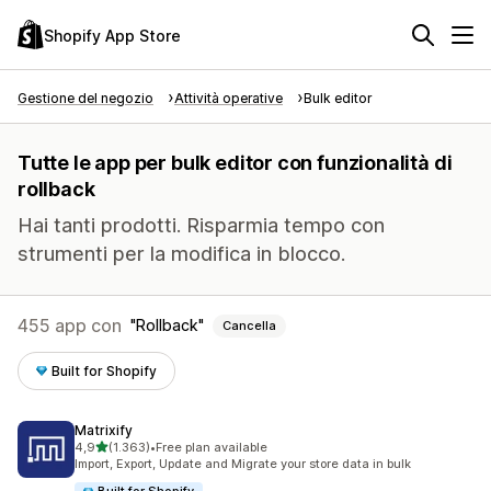
Shopify App Store
Gestione del negozio
Attività operative
Bulk editor
Tutte le app per bulk editor con funzionalità di
rollback
Hai tanti prodotti. Risparmia tempo con
strumenti per la modifica in blocco.
455 app con
Rollback
Cancella
Built for Shopify
Matrixify
stelle su 5
4,9
(1.363)
•
Free plan available
1363 recensioni totali
Import, Export, Update and Migrate your store data in bulk