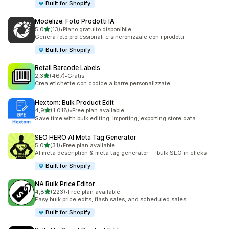
Built for Shopify
Modelize: Foto Prodotti IA
stelle su 5
5,0
(13)
•
Piano gratuito disponibile
13 recensioni totali
Genera foto professionali e sincronizzale con i prodotti.
Built for Shopify
Retail Barcode Labels
stelle su 5
2,3
(467)
•
Gratis
467 recensioni totali
Crea etichette con codice a barre personalizzate.
Hextom: Bulk Product Edit
stelle su 5
4,9
(1.018)
•
Free plan available
1018 recensioni totali
Save time with bulk editing, importing, exporting store data
SEO HERO AI Meta Tag Generator
stelle su 5
5,0
(31)
•
Free plan available
31 recensioni totali
AI meta description & meta tag generator — bulk SEO in clicks
Built for Shopify
NA Bulk Price Editor
stelle su 5
4,8
(223)
•
Free plan available
223 recensioni totali
Easy bulk price edits, flash sales, and scheduled sales
Built for Shopify