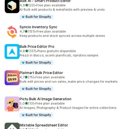
Bulk AI ‑ Smart Product Editor
stelle su 5
4,9
(23)
•
Free plan available
23 recensioni totali
AI Bulk edit products & metafields with preview & undo
Built for Shopify
Syncio Inventory Sync
stelle su 5
4,7
(151)
•
Free plan available
151 recensioni totali
Keep products and stock synced across multiple stores
Bulk Price Editor Pro
stelle su 5
4,6
(137)
•
Piano gratuito disponibile
137 recensioni totali
Prezzi in blocco, sconti pianificati, ripristino sempre.
Built for Shopify
Platmart Bulk Price Editor
stelle su 5
4,7
(75)
•
Free plan available
75 recensioni totali
Bulk edit prices and run sales, make price changes for markets
Built for Shopify
Pictu Bulk AI Image Generation
stelle su 5
5,0
(13)
•
Free plan available
13 recensioni totali
AI Images, Photography & Product Images for entire collections
Built for Shopify
Mixtable Spreadsheet Editor