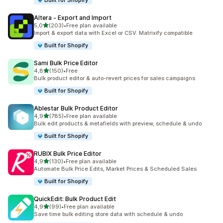
Built for Shopify
Altera ‑ Export and Import
stelle su 5
5,0
(203)
•
Free plan available
203 recensioni totali
Import & export data with Excel or CSV. Matrixify compatible
Built for Shopify
Sami Bulk Price Editor
stelle su 5
4,8
(150)
•
Free
150 recensioni totali
Bulk product editor & auto-revert prices for sales campaigns
Built for Shopify
Ablestar Bulk Product Editor
stelle su 5
4,9
(785)
•
Free plan available
785 recensioni totali
Bulk edit products & metafields with preview, schedule & undo
Built for Shopify
RUBIX Bulk Price Editor
stelle su 5
4,9
(130)
•
Free plan available
130 recensioni totali
Automate Bulk Price Edits, Market Prices & Scheduled Sales
Built for Shopify
QuickEdit: Bulk Product Edit
stelle su 5
4,9
(99)
•
Free plan available
99 recensioni totali
Save time bulk editing store data with schedule & undo