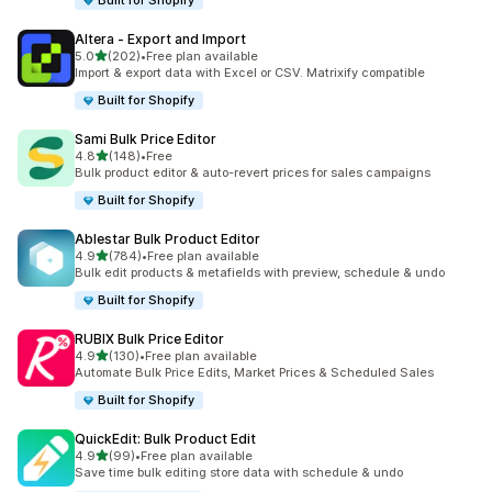
Built for Shopify
Altera ‑ Export and Import
5つ星中
5.0
(202)
•
Free plan available
合計レビュー数：202件
Import & export data with Excel or CSV. Matrixify compatible
Built for Shopify
Sami Bulk Price Editor
5つ星中
4.8
(148)
•
Free
合計レビュー数：148件
Bulk product editor & auto-revert prices for sales campaigns
Built for Shopify
Ablestar Bulk Product Editor
5つ星中
4.9
(784)
•
Free plan available
合計レビュー数：784件
Bulk edit products & metafields with preview, schedule & undo
Built for Shopify
RUBIX Bulk Price Editor
5つ星中
4.9
(130)
•
Free plan available
合計レビュー数：130件
Automate Bulk Price Edits, Market Prices & Scheduled Sales
Built for Shopify
QuickEdit: Bulk Product Edit
5つ星中
4.9
(99)
•
Free plan available
合計レビュー数：99件
Save time bulk editing store data with schedule & undo