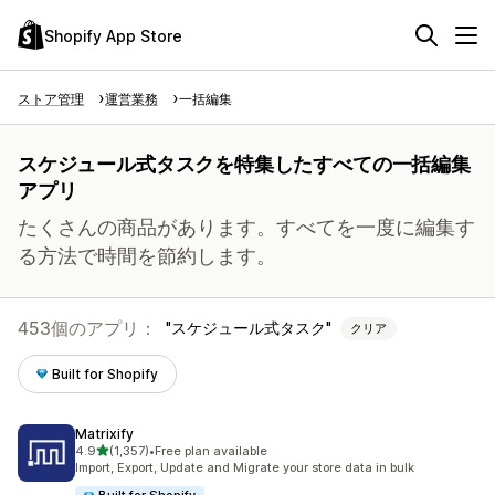
Shopify App Store
ストア管理
運営業務
一括編集
スケジュール式タスクを特集したすべての一括編集
アプリ
たくさんの商品があります。すべてを一度に編集す
る方法で時間を節約します。
453個のアプリ：
スケジュール式タスク
クリア
Built for Shopify
Matrixify
5つ星中
4.9
(1,357)
•
Free plan available
合計レビュー数：1357件
Import, Export, Update and Migrate your store data in bulk