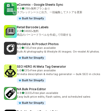
eCommix ‑ Google Sheets Sync
5つ星中
4.9
(19)
•
無料プランあり
合計レビュー数：19件
スプレッドシートに出力、一括編集してストアを更新
Built for Shopify
Retail Barcode Labels
5つ星中
2.3
(466)
•
無料
合計レビュー数：466件
商品のバーコードラベルを作成して印刷する
Modelize: AI Product Photos
5つ星中
5.0
(13)
•
Free plan available
合計レビュー数：13件
Bulk AI photography & lifestyle AI images. On-model AI photos.
Built for Shopify
SEO HERO AI Meta Tag Generator
5つ星中
5.0
(31)
•
Free plan available
合計レビュー数：31件
AI meta description & meta tag generator — bulk SEO in clicks
Built for Shopify
NA Bulk Price Editor
5つ星中
4.8
(223)
•
Free plan available
合計レビュー数：223件
Easy bulk price edits, flash sales, and scheduled sales
Built for Shopify