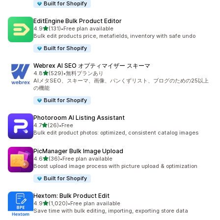
Built for Shopify
EditEngine Bulk Product Editor
5つ星中
4.9
(131)
•
Free plan available
合計レビュー数：131件
Bulk edit products price, metafields, inventory with safe undo
Built for Shopify
Webrex AI SEO オプティマイザー スキーマ
5つ星中
4.8
(529)
•
無料プランあり
合計レビュー数：529件
AIメタSEO、スキーマ、画像、パンくずリスト、ブログのための25以上
の機能
Built for Shopify
Photoroom AI Listing Assistant
5つ星中
4.7
(26)
•
Free
合計レビュー数：26件
Bulk edit product photos: optimized, consistent catalog images
PicManager Bulk Image Upload
5つ星中
4.6
(36)
•
Free plan available
合計レビュー数：36件
Boost upload image process with picture upload & optimization
Built for Shopify
Hextom: Bulk Product Edit
5つ星中
4.9
(1,020)
•
Free plan available
合計レビュー数：1020件
Save time with bulk editing, importing, exporting store data