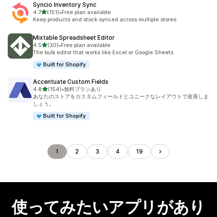
Syncio Inventory Sync
5つ星中
4.7
(151)
•
Free plan available
合計レビュー数：151件
Keep products and stock synced across multiple stores
Mixtable Spreadsheet Editor
5つ星中
4.5
(30)
•
Free plan available
合計レビュー数：30件
The bulk editor that works like Excel or Google Sheets
Built for Shopify
Accentuate Custom Fields
5つ星中
4.8
(154)
•
無料プランあり
合計レビュー数：154件
あなたのストアをカスタムフィールドとユニークなレイアウトで改善しま
しょう。
Built for Shopify
1
2
3
4
19
使ってみたいアプリがあり