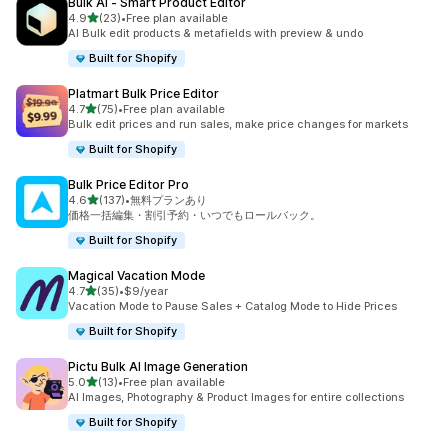
Bulk AI ‑ Smart Product Editor
5つ星中
4.9
(23)
•
Free plan available
合計レビュー数：23件
AI Bulk edit products & metafields with preview & undo
Built for Shopify
Platmart Bulk Price Editor
5つ星中
4.7
(75)
•
Free plan available
合計レビュー数：75件
Bulk edit prices and run sales, make price changes for markets
Built for Shopify
Bulk Price Editor Pro
5つ星中
4.6
(137)
•
無料プランあり
合計レビュー数：137件
価格一括編集・割引予約・いつでもロールバック。
Built for Shopify
Magical Vacation Mode
5つ星中
4.7
(35)
•
$9/year
合計レビュー数：35件
Vacation Mode to Pause Sales + Catalog Mode to Hide Prices
Built for Shopify
Pictu Bulk AI Image Generation
5つ星中
5.0
(13)
•
Free plan available
合計レビュー数：13件
AI Images, Photography & Product Images for entire collections
Built for Shopify