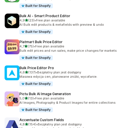
Built for Shopify
Bulk AI ‑ Smart Product Editor
na 5 gwiazdek
4,9
(23)
•
Free plan available
Łączna liczba recenzji: 23
AI Bulk edit products & metafields with preview & undo
Built for Shopify
Platmart Bulk Price Editor
na 5 gwiazdek
4,7
(75)
•
Free plan available
Łączna liczba recenzji: 75
Bulk edit prices and run sales, make price changes for markets
Built for Shopify
Bulk Price Editor Pro
na 5 gwiazdek
4,6
(137)
•
Bezpłatny plan jest dostępny
Łączna liczba recenzji: 137
Masowa edycja cen, planowane zniżki, wycofanie.
Built for Shopify
Pictu Bulk AI Image Generation
na 5 gwiazdek
5,0
(13)
•
Free plan available
Łączna liczba recenzji: 13
AI Images, Photography & Product Images for entire collections
Built for Shopify
Accentuate Custom Fields
na 5 gwiazdek
4,8
(154)
•
Bezpłatny plan jest dostępny
Łączna liczba recenzji: 154