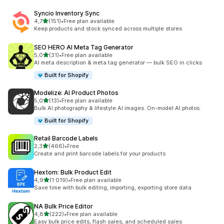
Syncio Inventory Sync
na 5 gwiazdek
4,7
(151)
•
Free plan available
Łączna liczba recenzji: 151
Keep products and stock synced across multiple stores
SEO HERO AI Meta Tag Generator
na 5 gwiazdek
5,0
(31)
•
Free plan available
Łączna liczba recenzji: 31
AI meta description & meta tag generator — bulk SEO in clicks
Built for Shopify
Modelize: AI Product Photos
na 5 gwiazdek
5,0
(13)
•
Free plan available
Łączna liczba recenzji: 13
Bulk AI photography & lifestyle AI images. On-model AI photos.
Built for Shopify
Retail Barcode Labels
na 5 gwiazdek
2,3
(466)
•
Free
Łączna liczba recenzji: 466
Create and print barcode labels for your products
Hextom: Bulk Product Edit
na 5 gwiazdek
4,9
(1 019)
•
Free plan available
Łączna liczba recenzji: 1019
Save time with bulk editing, importing, exporting store data
NA Bulk Price Editor
na 5 gwiazdek
4,8
(222)
•
Free plan available
Łączna liczba recenzji: 222
Easy bulk price edits, flash sales, and scheduled sales