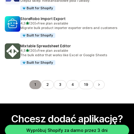
Ulepsz sklep: niestandardowe pola i układy.
Built for Shopify
StoreRobo Import Export
na 5 gwiazdek
4,5
(30)
•
Free plan available
Łączna liczba recenzji: 30
Migrate bulk product importer exporter orders and customers
Built for Shopify
Mixtable Spreadsheet Editor
na 5 gwiazdek
4,5
(30)
•
Free plan available
Łączna liczba recenzji: 30
The bulk editor that works like Excel or Google Sheets
Built for Shopify
1
2
3
4
19
Chcesz dodać aplikację?
Wypróbuj Shopify za darmo przez 3 dni