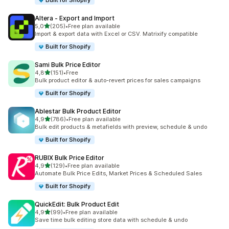
Built for Shopify
Altera ‑ Export and Import
na 5 gwiazdek
5,0
(205)
•
Free plan available
Łączna liczba recenzji: 205
Import & export data with Excel or CSV. Matrixify compatible
Built for Shopify
Sami Bulk Price Editor
na 5 gwiazdek
4,8
(151)
•
Free
Łączna liczba recenzji: 151
Bulk product editor & auto-revert prices for sales campaigns
Built for Shopify
Ablestar Bulk Product Editor
na 5 gwiazdek
4,9
(786)
•
Free plan available
Łączna liczba recenzji: 786
Bulk edit products & metafields with preview, schedule & undo
Built for Shopify
RUBIX Bulk Price Editor
na 5 gwiazdek
4,9
(129)
•
Free plan available
Łączna liczba recenzji: 129
Automate Bulk Price Edits, Market Prices & Scheduled Sales
Built for Shopify
QuickEdit: Bulk Product Edit
na 5 gwiazdek
4,9
(99)
•
Free plan available
Łączna liczba recenzji: 99
Save time bulk editing store data with schedule & undo