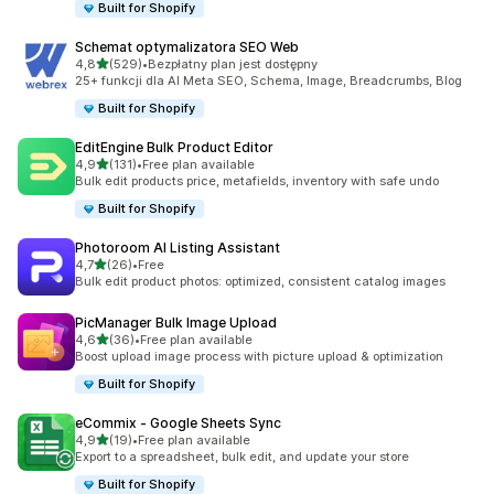
Built for Shopify
Schemat optymalizatora SEO Web
na 5 gwiazdek
4,8
(529)
•
Bezpłatny plan jest dostępny
Łączna liczba recenzji: 529
25+ funkcji dla AI Meta SEO, Schema, Image, Breadcrumbs, Blog
Built for Shopify
EditEngine Bulk Product Editor
na 5 gwiazdek
4,9
(131)
•
Free plan available
Łączna liczba recenzji: 131
Bulk edit products price, metafields, inventory with safe undo
Built for Shopify
Photoroom AI Listing Assistant
na 5 gwiazdek
4,7
(26)
•
Free
Łączna liczba recenzji: 26
Bulk edit product photos: optimized, consistent catalog images
PicManager Bulk Image Upload
na 5 gwiazdek
4,6
(36)
•
Free plan available
Łączna liczba recenzji: 36
Boost upload image process with picture upload & optimization
Built for Shopify
eCommix ‑ Google Sheets Sync
na 5 gwiazdek
4,9
(19)
•
Free plan available
Łączna liczba recenzji: 19
Export to a spreadsheet, bulk edit, and update your store
Built for Shopify