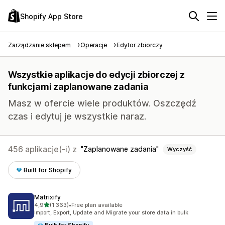
Shopify App Store
Zarządzanie sklepem
Operacje
Edytor zbiorczy
Wszystkie aplikacje do edycji zbiorczej z
funkcjami zaplanowane zadania
Masz w ofercie wiele produktów. Oszczędź
czas i edytuj je wszystkie naraz.
456 aplikacje(-i) z
Zaplanowane zadania
Wyczyść
Built for Shopify
Matrixify
na 5 gwiazdek
4,9
(1 363)
•
Free plan available
Łączna liczba recenzji: 1363
Import, Export, Update and Migrate your store data in bulk