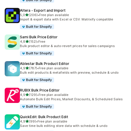
Built for Shopify
Altera ‑ Export and Import
av 5 stjerner
5,0
(206)
•
Free plan available
Totalt 206 omtaler
Import & export data with Excel or CSV. Matrixify compatible
Built for Shopify
Sami Bulk Price Editor
av 5 stjerner
4,8
(152)
•
Free
Totalt 152 omtaler
Bulk product editor & auto-revert prices for sales campaigns
Built for Shopify
Ablestar Bulk Product Editor
av 5 stjerner
4,9
(787)
•
Free plan available
Totalt 787 omtaler
Bulk edit products & metafields with preview, schedule & undo
Built for Shopify
RUBIX Bulk Price Editor
av 5 stjerner
4,9
(129)
•
Free plan available
Totalt 129 omtaler
Automate Bulk Edit Prices, Market Discounts, & Scheduled Sales
Built for Shopify
QuickEdit: Bulk Product Edit
av 5 stjerner
4,9
(99)
•
Free plan available
Totalt 99 omtaler
Save time bulk editing store data with schedule & undo