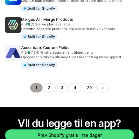
Migrate bulk product importer exporter orders and customers
Built for Shopify
Merges AI ‑ Merge Products
av 5 stjerner
4,9
(27)
•
Free plan available
Totalt 27 omtaler
Combine separate products into one with native variants
Built for Shopify
Accentuate Custom Fields
av 5 stjerner
4,8
(154)
•
Gratis abonnement tilgjengelig
Totalt 154 omtaler
Oppgrader butikken din med tilpassede felt og unike oppsett.
Built for Shopify
1
2
3
4
20
Vil du legge til en app?
Prøv Shopify gratis i tre dager