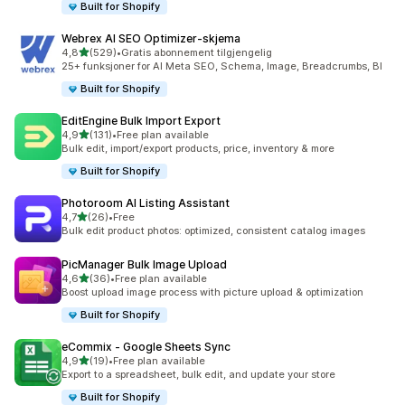
Built for Shopify
Webrex AI SEO Optimizer‑skjema
av 5 stjerner
4,8
(529)
•
Gratis abonnement tilgjengelig
Totalt 529 omtaler
25+ funksjoner for AI Meta SEO, Schema, Image, Breadcrumbs, Bl
Built for Shopify
EditEngine Bulk Import Export
av 5 stjerner
4,9
(131)
•
Free plan available
Totalt 131 omtaler
Bulk edit, import/export products, price, inventory & more
Built for Shopify
Photoroom AI Listing Assistant
av 5 stjerner
4,7
(26)
•
Free
Totalt 26 omtaler
Bulk edit product photos: optimized, consistent catalog images
PicManager Bulk Image Upload
av 5 stjerner
4,6
(36)
•
Free plan available
Totalt 36 omtaler
Boost upload image process with picture upload & optimization
Built for Shopify
eCommix ‑ Google Sheets Sync
av 5 stjerner
4,9
(19)
•
Free plan available
Totalt 19 omtaler
Export to a spreadsheet, bulk edit, and update your store
Built for Shopify