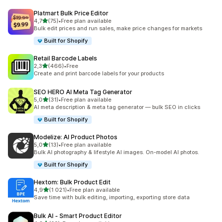
Platmart Bulk Price Editor
av 5 stjerner
4,7
(75)
•
Free plan available
Totalt 75 omtaler
Bulk edit prices and run sales, make price changes for markets
Built for Shopify
Retail Barcode Labels
av 5 stjerner
2,3
(466)
•
Free
Totalt 466 omtaler
Create and print barcode labels for your products
SEO HERO AI Meta Tag Generator
av 5 stjerner
5,0
(31)
•
Free plan available
Totalt 31 omtaler
AI meta description & meta tag generator — bulk SEO in clicks
Built for Shopify
Modelize: AI Product Photos
av 5 stjerner
5,0
(13)
•
Free plan available
Totalt 13 omtaler
Bulk AI photography & lifestyle AI images. On-model AI photos.
Built for Shopify
Hextom: Bulk Product Edit
av 5 stjerner
4,9
(1 021)
•
Free plan available
Totalt 1021 omtaler
Save time with bulk editing, importing, exporting store data
Bulk AI ‑ Smart Product Editor