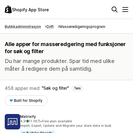
Shopify App Store
Butikkadministrasjon
Drift
Masseredigeringsprogram
Alle apper for masseredgering med funksjoner
for søk og filter
Du har mange produkter. Spar tid med ulike
måter å redigere dem på samtidig.
458 apper med
Søk og filter
Tøm
Built for Shopify
Matrixify
av 5 stjerner
4,9
(1 367)
•
Free plan available
Totalt 1367 omtaler
Import, Export, Update and Migrate your store data in bulk