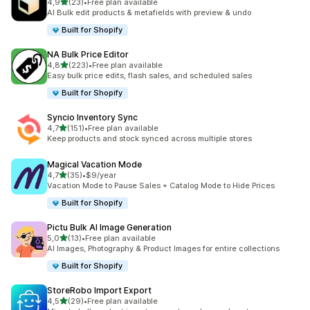
av 5 stjerner
4,9
(23)
•
Free plan available
Totalt 23 omtaler
AI Bulk edit products & metafields with preview & undo
Built for Shopify
NA Bulk Price Editor
av 5 stjerner
4,8
(223)
•
Free plan available
Totalt 223 omtaler
Easy bulk price edits, flash sales, and scheduled sales
Built for Shopify
Syncio Inventory Sync
av 5 stjerner
4,7
(151)
•
Free plan available
Totalt 151 omtaler
Keep products and stock synced across multiple stores
Magical Vacation Mode
av 5 stjerner
4,7
(35)
•
$9/year
Totalt 35 omtaler
Vacation Mode to Pause Sales + Catalog Mode to Hide Prices
Built for Shopify
Pictu Bulk AI Image Generation
av 5 stjerner
5,0
(13)
•
Free plan available
Totalt 13 omtaler
AI Images, Photography & Product Images for entire collections
Built for Shopify
StoreRobo Import Export
av 5 stjerner
4,5
(29)
•
Free plan available
Totalt 29 omtaler