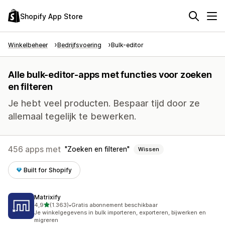
Shopify App Store
Winkelbeheer
Bedrijfsvoering
Bulk-editor
Alle bulk-editor-apps met functies voor zoeken
en filteren
Je hebt veel producten. Bespaar tijd door ze
allemaal tegelijk te bewerken.
456 apps met
Zoeken en filteren
Wissen
Built for Shopify
Matrixify
van 5 sterren
4,9
(1.363)
•
Gratis abonnement beschikbaar
1363 recensies in totaal
Je winkelgegevens in bulk importeren, exporteren, bijwerken en
migreren