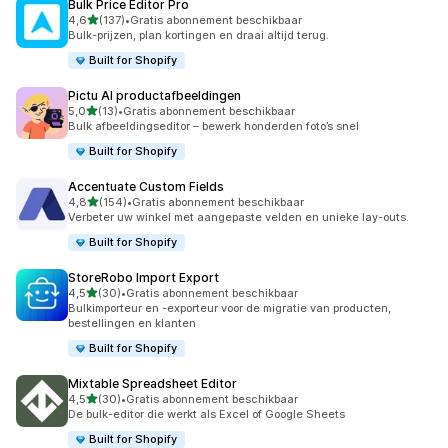
Bulk Price Editor Pro
van 5 sterren
4,6
(137)
•
Gratis abonnement beschikbaar
137 recensies in totaal
Bulk-prijzen, plan kortingen en draai altijd terug.
Built for Shopify
Pictu AI productafbeeldingen
van 5 sterren
5,0
(13)
•
Gratis abonnement beschikbaar
13 recensies in totaal
Bulk afbeeldingseditor – bewerk honderden foto’s snel
Built for Shopify
Accentuate Custom Fields
van 5 sterren
4,8
(154)
•
Gratis abonnement beschikbaar
154 recensies in totaal
Verbeter uw winkel met aangepaste velden en unieke lay-outs.
Built for Shopify
StoreRobo Import Export
van 5 sterren
4,5
(30)
•
Gratis abonnement beschikbaar
30 recensies in totaal
Bulkimporteur en -exporteur voor de migratie van producten,
bestellingen en klanten
Built for Shopify
Mixtable Spreadsheet Editor
van 5 sterren
4,5
(30)
•
Gratis abonnement beschikbaar
30 recensies in totaal
De bulk-editor die werkt als Excel of Google Sheets
Built for Shopify