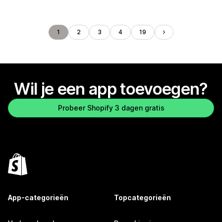
1
2
3
4
19
Wil je een app toevoegen?
Probeer Shopify 3 dagen gratis
App-categorieën
Topcategorieën