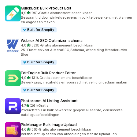
QuickEdit: Bulk Product Edit
van 5 sterren
4,9
(99)
•
Gratis abonnement beschikbaar
99 recensies in totaal
Bespaar tijd door winkelgegevens in bulk te bewerken, met plannen
en ongedaan maken
Built for Shopify
Webrex AI SEO Optimizer‑schema
van 5 sterren
4,8
(529)
•
Gratis abonnement beschikbaar
529 recensies in totaal
25+Functies voor AIMetaSEO,Schema, Afbeelding Breadcrumbs
BIog
Built for Shopify
EditEngine Bulk Product Editor
van 5 sterren
4,9
(131)
•
Gratis abonnement beschikbaar
131 recensies in totaal
Bewerk prijs, metafields en voorraad met veilig ongedaan maken
Built for Shopify
Photoroom AI Listing Assistant
van 5 sterren
4,7
(26)
•
Gratis
26 recensies in totaal
Productfoto's in bulk bewerken: geoptimaliseerde, consistente
catalogusafbeeldingen
PicManager Bulk Image Upload
van 5 sterren
4,6
(36)
•
Gratis abonnement beschikbaar
36 recensies in totaal
Versnel het uploaden van afbeeldingen met de upload- en