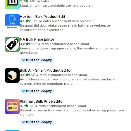
van 5 sterren
2,3
(466)
•
Gratis
466 recensies in totaal
Maak en print barcodelabels voor je producten
Hextom: Bulk Product Edit
van 5 sterren
4,9
(1.019)
•
Gratis abonnement beschikbaar
1019 recensies in totaal
Bespaar tijd door winkelgegevens in bulk te bewerken, te
importeren en te exporteren
NA Bulk Price Editor
van 5 sterren
4,8
(222)
•
Gratis abonnement beschikbaar
222 recensies in totaal
Eenvoudige prijswijzigingen in bulk, flash-sales en ingeplande
uitverkopen
Built for Shopify
Bulk AI ‑ Smart Product Editor
van 5 sterren
4,9
(23)
•
Gratis abonnement beschikbaar
23 recensies in totaal
AI-bulkbewerkingen voor producten en metavelden, inclusief
voorvertoning en ongedaan maken
Built for Shopify
Platmart Bulk Price Editor
van 5 sterren
4,7
(75)
•
Gratis abonnement beschikbaar
75 recensies in totaal
Bewerk prijzen in bulk, voer kortingsacties uit en wijzig prijzen voor
markten
Built for Shopify