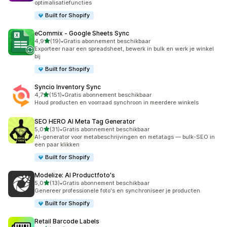
optimalisatiefuncties
Built for Shopify
eCommix ‑ Google Sheets Sync
van 5 sterren
4,9
(19)
•
Gratis abonnement beschikbaar
19 recensies in totaal
Exporteer naar een spreadsheet, bewerk in bulk en werk je winkel
bij
Built for Shopify
Syncio Inventory Sync
van 5 sterren
4,7
(151)
•
Gratis abonnement beschikbaar
151 recensies in totaal
Houd producten en voorraad synchroon in meerdere winkels
SEO HERO AI Meta Tag Generator
van 5 sterren
5,0
(31)
•
Gratis abonnement beschikbaar
31 recensies in totaal
AI-generator voor metabeschrijvingen en metatags — bulk-SEO in
een paar klikken
Built for Shopify
Modelize: AI Productfoto's
van 5 sterren
5,0
(13)
•
Gratis abonnement beschikbaar
13 recensies in totaal
Genereer professionele foto's en synchroniseer je producten.
Built for Shopify
Retail Barcode Labels