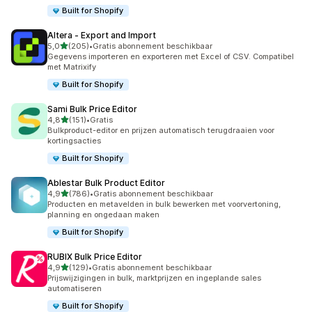
Built for Shopify
Altera ‑ Export and Import
van 5 sterren
5,0
(205)
•
Gratis abonnement beschikbaar
205 recensies in totaal
Gegevens importeren en exporteren met Excel of CSV. Compatibel
met Matrixify
Built for Shopify
Sami Bulk Price Editor
van 5 sterren
4,8
(151)
•
Gratis
151 recensies in totaal
Bulkproduct-editor en prijzen automatisch terugdraaien voor
kortingsacties
Built for Shopify
Ablestar Bulk Product Editor
van 5 sterren
4,9
(786)
•
Gratis abonnement beschikbaar
786 recensies in totaal
Producten en metavelden in bulk bewerken met voorvertoning,
planning en ongedaan maken
Built for Shopify
RUBIX Bulk Price Editor
van 5 sterren
4,9
(129)
•
Gratis abonnement beschikbaar
129 recensies in totaal
Prijswijzigingen in bulk, marktprijzen en ingeplande sales
automatiseren
Built for Shopify