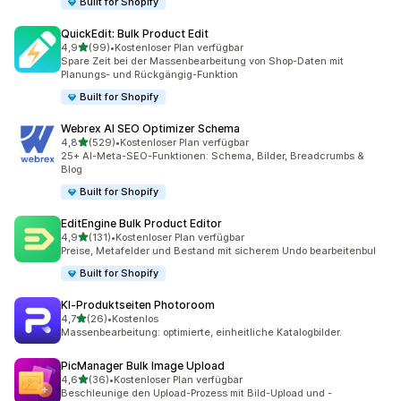
Built for Shopify
QuickEdit: Bulk Product Edit
von 5 Sternen
4,9
(99)
•
Kostenloser Plan verfügbar
99 Rezensionen insgesamt
Spare Zeit bei der Massenbearbeitung von Shop-Daten mit
Planungs- und Rückgängig-Funktion
Built for Shopify
Webrex AI SEO Optimizer Schema
von 5 Sternen
4,8
(529)
•
Kostenloser Plan verfügbar
529 Rezensionen insgesamt
25+ AI-Meta-SEO-Funktionen: Schema, Bilder, Breadcrumbs &
Blog
Built for Shopify
EditEngine Bulk Product Editor
von 5 Sternen
4,9
(131)
•
Kostenloser Plan verfügbar
131 Rezensionen insgesamt
Preise, Metafelder und Bestand mit sicherem Undo bearbeitenbul
Built for Shopify
KI‑Produktseiten Photoroom
von 5 Sternen
4,7
(26)
•
Kostenlos
26 Rezensionen insgesamt
Massenbearbeitung: optimierte, einheitliche Katalogbilder.
PicManager Bulk Image Upload
von 5 Sternen
4,6
(36)
•
Kostenloser Plan verfügbar
36 Rezensionen insgesamt
Beschleunige den Upload-Prozess mit Bild-Upload und -