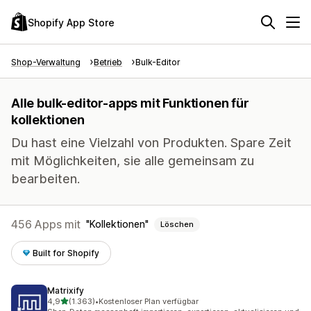
Shopify App Store
Shop-Verwaltung
Betrieb
Bulk-Editor
Alle bulk-editor-apps mit Funktionen für
kollektionen
Du hast eine Vielzahl von Produkten. Spare Zeit
mit Möglichkeiten, sie alle gemeinsam zu
bearbeiten.
456 Apps mit
Kollektionen
Löschen
Built for Shopify
Matrixify
von 5 Sternen
4,9
(1.363)
•
Kostenloser Plan verfügbar
1363 Rezensionen insgesamt