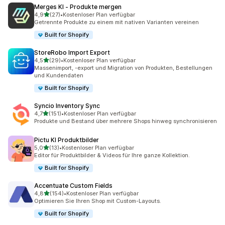
Merges KI ‑ Produkte mergen
von 5 Sternen
4,9
(27)
•
Kostenloser Plan verfügbar
27 Rezensionen insgesamt
Getrennte Produkte zu einem mit nativen Varianten vereinen
Built for Shopify
StoreRobo Import Export
von 5 Sternen
4,5
(29)
•
Kostenloser Plan verfügbar
29 Rezensionen insgesamt
Massenimport, -export und Migration von Produkten, Bestellungen
und Kundendaten
Built for Shopify
Syncio Inventory Sync
von 5 Sternen
4,7
(151)
•
Kostenloser Plan verfügbar
151 Rezensionen insgesamt
Produkte und Bestand über mehrere Shops hinweg synchronisieren
Pictu KI Produktbilder
von 5 Sternen
5,0
(13)
•
Kostenloser Plan verfügbar
13 Rezensionen insgesamt
Editor für Produktbilder & Videos für Ihre ganze Kollektion.
Built for Shopify
Accentuate Custom Fields
von 5 Sternen
4,8
(154)
•
Kostenloser Plan verfügbar
154 Rezensionen insgesamt
Optimieren Sie Ihren Shop mit Custom-Layouts.
Built for Shopify