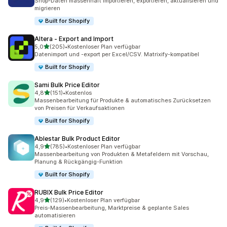
Shop-Daten massenhaft importieren, exportieren, aktualisieren und
migrieren
Built for Shopify
Altera ‑ Export and Import
von 5 Sternen
5,0
(205)
•
Kostenloser Plan verfügbar
205 Rezensionen insgesamt
Datenimport und -export per Excel/CSV. Matrixify-kompatibel
Built for Shopify
Sami Bulk Price Editor
von 5 Sternen
4,8
(151)
•
Kostenlos
151 Rezensionen insgesamt
Massenbearbeitung für Produkte & automatisches Zurücksetzen
von Preisen für Verkaufsaktionen
Built for Shopify
Ablestar Bulk Product Editor
von 5 Sternen
4,9
(785)
•
Kostenloser Plan verfügbar
785 Rezensionen insgesamt
Massenbearbeitung von Produkten & Metafeldern mit Vorschau,
Planung & Rückgängig-Funktion
Built for Shopify
RUBIX Bulk Price Editor
von 5 Sternen
4,9
(129)
•
Kostenloser Plan verfügbar
129 Rezensionen insgesamt
Preis-Massenbearbeitung, Marktpreise & geplante Sales
automatisieren