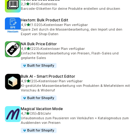
von 5 Sternen
2,3
(466)
•
Kostenlos
466 Rezensionen insgesamt
Barcode-Etiketten für deine Produkte erstellen und drucken
Hextom: Bulk Product Edit
von 5 Sternen
4,9
(1.020)
•
Kostenloser Plan verfügbar
1020 Rezensionen insgesamt
Spare Zeit durch die Massenbearbeitung, den Import und den
Export von Shop-Daten
NA Bulk Price Editor
von 5 Sternen
4,8
(223)
•
Kostenloser Plan verfügbar
223 Rezensionen insgesamt
Einfache Massenbearbeitung von Preisen, Flash-Sales und
geplante Sales
Built for Shopify
Bulk AI ‑ Smart Product Editor
von 5 Sternen
4,9
(23)
•
Kostenloser Plan verfügbar
23 Rezensionen insgesamt
KI-gestützte Massenbearbeitung von Produkten & Metafeldern mit
Vorschau & Widerruf
Built for Shopify
Magical Vacation Mode
von 5 Sternen
4,7
(35)
•
$9/Jahr
35 Rezensionen insgesamt
Urlaubsmodus zum Pausieren von Verkäufen + Katalogmodus zum
Ausblenden von Preisen
Built for Shopify