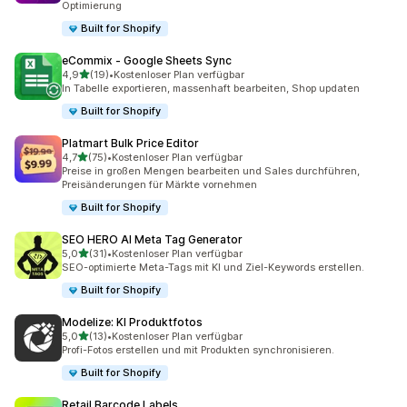
Optimierung
Built for Shopify
eCommix ‑ Google Sheets Sync
von 5 Sternen
4,9
(19)
•
Kostenloser Plan verfügbar
19 Rezensionen insgesamt
In Tabelle exportieren, massenhaft bearbeiten, Shop updaten
Built for Shopify
Platmart Bulk Price Editor
von 5 Sternen
4,7
(75)
•
Kostenloser Plan verfügbar
75 Rezensionen insgesamt
Preise in großen Mengen bearbeiten und Sales durchführen,
Preisänderungen für Märkte vornehmen
Built for Shopify
SEO HERO AI Meta Tag Generator
von 5 Sternen
5,0
(31)
•
Kostenloser Plan verfügbar
31 Rezensionen insgesamt
SEO-optimierte Meta-Tags mit KI und Ziel-Keywords erstellen.
Built for Shopify
Modelize: KI Produktfotos
von 5 Sternen
5,0
(13)
•
Kostenloser Plan verfügbar
13 Rezensionen insgesamt
Profi-Fotos erstellen und mit Produkten synchronisieren.
Built for Shopify
Retail Barcode Labels