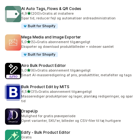
AI Auto Tags, Flows & QR Codes
ud af 5 stjerner
4,9
(200)
•
Gratis at installere
200 anmeldelser i alt
Spar tid, reducer fejl og automatiser ordreadministration
Built for Shopify
Mega Media and Image Exporter
ud af 5 stjerner
5,0
(5)
•
Gratis abonnement tilgængeligt
5 anmeldelser i alt
Eksporter og download produktbilleder + videoer samlet
Built for Shopify
Airo Bulk Product Editor
ud af 5 stjerner
5,0
(6)
•
Gratis abonnement tilgængeligt
6 anmeldelser i alt
Smart AI-masseredigering af pris, produkttitler, metafelter og tags
Bulk Product Edit by MITS
ud af 5 stjerner
4,5
(31)
•
Gratis abonnement tilgængeligt
31 anmeldelser i alt
Masserediger produktpriser og lager, planlæg redigeringer, og spar
tid
DrapeUp
Mulighed for gratis prøveperiode
Opret varianter, SKU'er, billeder og CSV-filer til tøj hurtigere
Edify ‑ Bulk Product Editor
Gratis