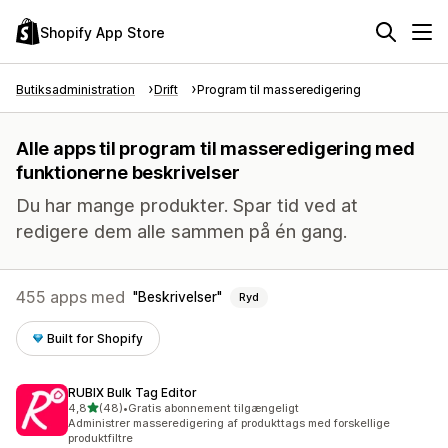
Shopify App Store
Butiksadministration
Drift
Program til masseredigering
Alle apps til program til masseredigering med
funktionerne beskrivelser
Du har mange produkter. Spar tid ved at
redigere dem alle sammen på én gang.
455 apps med
Beskrivelser
Ryd
Built for Shopify
RUBIX Bulk Tag Editor
ud af 5 stjerner
4,8
(48)
•
Gratis abonnement tilgængeligt
48 anmeldelser i alt
Administrer masseredigering af produkttags med forskellige
produktfiltre