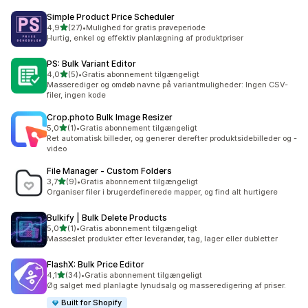
Simple Product Price Scheduler
ud af 5 stjerner
4,9
(27)
•
Mulighed for gratis prøveperiode
27 anmeldelser i alt
Hurtig, enkel og effektiv planlægning af produktpriser
PS: Bulk Variant Editor
ud af 5 stjerner
4,0
(5)
•
Gratis abonnement tilgængeligt
5 anmeldelser i alt
Masserediger og omdøb navne på variantmuligheder: Ingen CSV-
filer, ingen kode
Crop.photo Bulk Image Resizer
ud af 5 stjerner
5,0
(1)
•
Gratis abonnement tilgængeligt
1 anmeldelser i alt
Ret automatisk billeder, og generer derefter produktsidebilleder og -
video
File Manager ‑ Custom Folders
ud af 5 stjerner
3,7
(9)
•
Gratis abonnement tilgængeligt
9 anmeldelser i alt
Organiser filer i brugerdefinerede mapper, og find alt hurtigere
Bulkify | Bulk Delete Products
ud af 5 stjerner
5,0
(1)
•
Gratis abonnement tilgængeligt
1 anmeldelser i alt
Masseslet produkter efter leverandør, tag, lager eller dubletter
FlashX: Bulk Price Editor
ud af 5 stjerner
4,1
(34)
•
Gratis abonnement tilgængeligt
34 anmeldelser i alt
Øg salget med planlagte lynudsalg og masseredigering af priser.
Built for Shopify