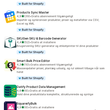
Built for Shopify
Products Sync Master
ud af 5 stjerner
4,9
(39)
•
Gratis abonnement tilgængeligt
39 anmeldelser i alt
Importér og synkroniser produkter, priser og metafelter via CSV,
Excel og XML
Built for Shopify
SKUGen SKU & Barcode Generator
ud af 5 stjerner
4,4
(52)
•
Gratis at installere
52 anmeldelser i alt
Brugervenlig SKU-generator og etiketprinter til dine produkter
Built for Shopify
Smart Bulk Price Editor
ud af 5 stjerner
4,3
(10)
•
Gratis abonnement tilgængeligt
10 anmeldelser i alt
Masseopdater priser, planlæg udsalg, og rul sikkert tilbage når som
helst
Built for Shopify
Datify Product Data Management
ud af 5 stjerner
4,8
(6)
•
Gratis at installere
6 anmeldelser i alt
Hold dine produktdata komplette, strukturerede og synlige
SquareifyBulk
ud af 5 stjerner
4,9
(6)
•
Gratis at installere
6 anmeldelser i alt