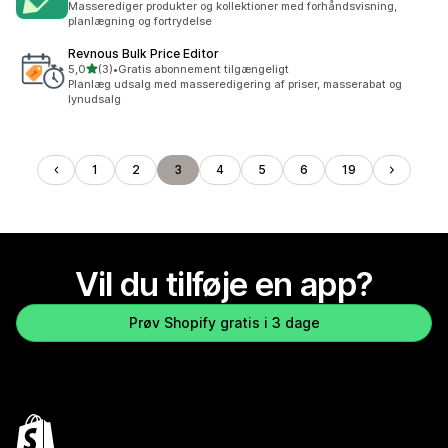
Masserediger produkter og kollektioner med forhåndsvisning,
planlægning og fortrydelse
Revnous Bulk Price Editor
ud af 5 stjerner
5,0
(3)
•
Gratis abonnement tilgængeligt
3 anmeldelser i alt
Planlæg udsalg med masseredigering af priser, masserabat og
lynudsalg
1
2
3
4
5
6
19
Vil du tilføje en app?
Prøv Shopify gratis i 3 dage