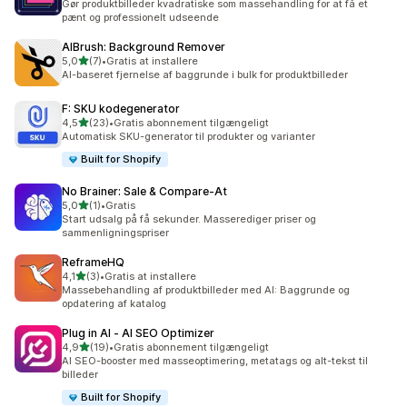
Gør produktbilleder kvadratiske som massehandling for at få et
pænt og professionelt udseende
AIBrush: Background Remover
ud af 5 stjerner
5,0
(7)
•
Gratis at installere
7 anmeldelser i alt
AI-baseret fjernelse af baggrunde i bulk for produktbilleder
F: SKU kodegenerator
ud af 5 stjerner
4,5
(23)
•
Gratis abonnement tilgængeligt
23 anmeldelser i alt
Automatisk SKU-generator til produkter og varianter
Built for Shopify
No Brainer: Sale & Compare‑At
ud af 5 stjerner
5,0
(1)
•
Gratis
1 anmeldelser i alt
Start udsalg på få sekunder. Masserediger priser og
sammenligningspriser
ReframeHQ
ud af 5 stjerner
4,1
(3)
•
Gratis at installere
3 anmeldelser i alt
Massebehandling af produktbilleder med AI: Baggrunde og
opdatering af katalog
Plug in AI ‑ AI SEO Optimizer
ud af 5 stjerner
4,9
(19)
•
Gratis abonnement tilgængeligt
19 anmeldelser i alt
AI SEO-booster med masseoptimering, metatags og alt-tekst til
billeder
Built for Shopify