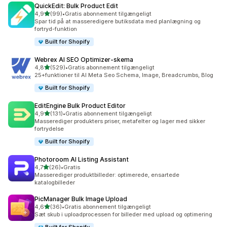
QuickEdit: Bulk Product Edit
ud af 5 stjerner
4,9
(99)
•
Gratis abonnement tilgængeligt
99 anmeldelser i alt
Spar tid på at masseredigere butiksdata med planlægning og
fortryd-funktion
Built for Shopify
Webrex AI SEO Optimizer‑skema
ud af 5 stjerner
4,8
(529)
•
Gratis abonnement tilgængeligt
529 anmeldelser i alt
25+funktioner til AI Meta Seo Schema, Image, Breadcrumbs, Blog
Built for Shopify
EditEngine Bulk Product Editor
ud af 5 stjerner
4,9
(131)
•
Gratis abonnement tilgængeligt
131 anmeldelser i alt
Masserediger produkters priser, metafelter og lager med sikker
fortrydelse
Built for Shopify
Photoroom AI Listing Assistant
ud af 5 stjerner
4,7
(26)
•
Gratis
26 anmeldelser i alt
Masserediger produktbilleder: optimerede, ensartede
katalogbilleder
PicManager Bulk Image Upload
ud af 5 stjerner
4,6
(36)
•
Gratis abonnement tilgængeligt
36 anmeldelser i alt
Sæt skub i uploadprocessen for billeder med upload og optimering