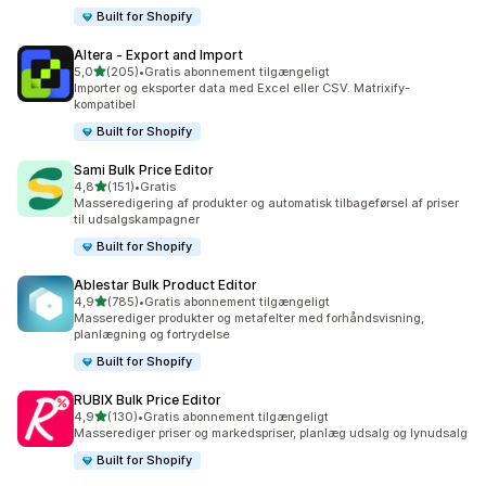
Built for Shopify
Altera ‑ Export and Import
ud af 5 stjerner
5,0
(205)
•
Gratis abonnement tilgængeligt
205 anmeldelser i alt
Importer og eksporter data med Excel eller CSV. Matrixify-
kompatibel
Built for Shopify
Sami Bulk Price Editor
ud af 5 stjerner
4,8
(151)
•
Gratis
151 anmeldelser i alt
Masseredigering af produkter og automatisk tilbageførsel af priser
til udsalgskampagner
Built for Shopify
Ablestar Bulk Product Editor
ud af 5 stjerner
4,9
(785)
•
Gratis abonnement tilgængeligt
785 anmeldelser i alt
Masserediger produkter og metafelter med forhåndsvisning,
planlægning og fortrydelse
Built for Shopify
RUBIX Bulk Price Editor
ud af 5 stjerner
4,9
(130)
•
Gratis abonnement tilgængeligt
130 anmeldelser i alt
Masserediger priser og markedspriser, planlæg udsalg og lynudsalg
Built for Shopify