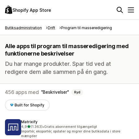
Shopify App Store
Butiksadministration
Drift
Program til masseredigering
Alle apps til program til masseredigering med
funktionerne beskrivelser
Du har mange produkter. Spar tid ved at
redigere dem alle sammen på én gang.
456 apps med
Beskrivelser
Ryd
Built for Shopify
Matrixify
ud af 5 stjerner
4,9
(1.363)
•
Gratis abonnement tilgængeligt
1363 anmeldelser i alt
Importér, eksportér, opdater og migrer dine butiksdata i store
mængder