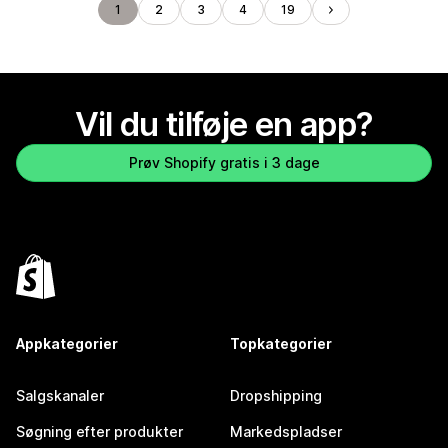
1
2
3
4
19
Vil du tilføje en app?
Prøv Shopify gratis i 3 dage
Appkategorier
Topkategorier
Salgskanaler
Dropshipping
Søgning efter produkter
Markedspladser