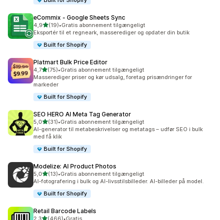
Built for Shopify
eCommix ‑ Google Sheets Sync
ud af 5 stjerner
4,9
(19)
•
Gratis abonnement tilgængeligt
19 anmeldelser i alt
Eksportér til et regneark, masserediger og opdater din butik
Built for Shopify
Platmart Bulk Price Editor
ud af 5 stjerner
4,7
(75)
•
Gratis abonnement tilgængeligt
75 anmeldelser i alt
Masserediger priser og kør udsalg, foretag prisændringer for
markeder
Built for Shopify
SEO HERO AI Meta Tag Generator
ud af 5 stjerner
5,0
(31)
•
Gratis abonnement tilgængeligt
31 anmeldelser i alt
AI-generator til metabeskrivelser og metatags – udfør SEO i bulk
med få klik
Built for Shopify
Modelize: AI Product Photos
ud af 5 stjerner
5,0
(13)
•
Gratis abonnement tilgængeligt
13 anmeldelser i alt
AI-fotografering i bulk og AI-livsstilsbilleder. AI-billeder på model.
Built for Shopify
Retail Barcode Labels
ud af 5 stjerner
2,3
(466)
•
Gratis