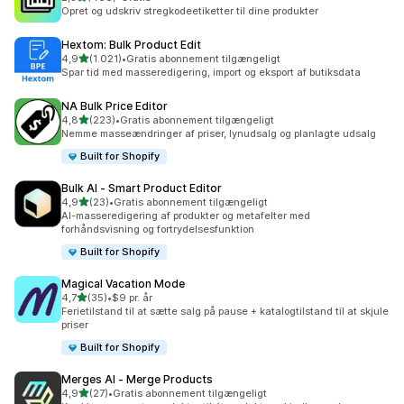
466 anmeldelser i alt
Opret og udskriv stregkodeetiketter til dine produkter
Hextom: Bulk Product Edit
ud af 5 stjerner
4,9
(1.021)
•
Gratis abonnement tilgængeligt
1021 anmeldelser i alt
Spar tid med masseredigering, import og eksport af butiksdata
NA Bulk Price Editor
ud af 5 stjerner
4,8
(223)
•
Gratis abonnement tilgængeligt
223 anmeldelser i alt
Nemme masseændringer af priser, lynudsalg og planlagte udsalg
Built for Shopify
Bulk AI ‑ Smart Product Editor
ud af 5 stjerner
4,9
(23)
•
Gratis abonnement tilgængeligt
23 anmeldelser i alt
AI-masseredigering af produkter og metafelter med
forhåndsvisning og fortrydelsesfunktion
Built for Shopify
Magical Vacation Mode
ud af 5 stjerner
4,7
(35)
•
$9 pr. år
35 anmeldelser i alt
Ferietilstand til at sætte salg på pause + katalogtilstand til at skjule
priser
Built for Shopify
Merges AI ‑ Merge Products
ud af 5 stjerner
4,9
(27)
•
Gratis abonnement tilgængeligt
27 anmeldelser i alt