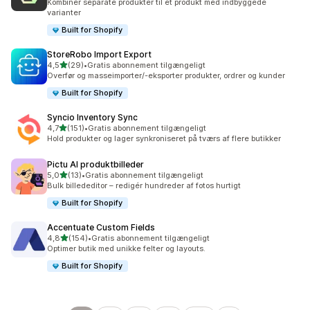
Kombiner separate produkter til ét produkt med indbyggede
varianter
Built for Shopify
StoreRobo Import Export
ud af 5 stjerner
4,5
(29)
•
Gratis abonnement tilgængeligt
29 anmeldelser i alt
Overfør og masseimporter/-eksporter produkter, ordrer og kunder
Built for Shopify
Syncio Inventory Sync
ud af 5 stjerner
4,7
(151)
•
Gratis abonnement tilgængeligt
151 anmeldelser i alt
Hold produkter og lager synkroniseret på tværs af flere butikker
Pictu AI produktbilleder
ud af 5 stjerner
5,0
(13)
•
Gratis abonnement tilgængeligt
13 anmeldelser i alt
Bulk billededitor – redigér hundreder af fotos hurtigt
Built for Shopify
Accentuate Custom Fields
ud af 5 stjerner
4,8
(154)
•
Gratis abonnement tilgængeligt
154 anmeldelser i alt
Optimer butik med unikke felter og layouts.
Built for Shopify