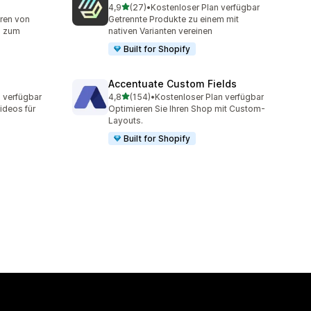
von 5 Sternen
4,9
(27)
•
Kostenloser Plan verfügbar
t
27 Rezensionen insgesamt
ren von
Getrennte Produkte zu einem mit
s zum
nativen Varianten vereinen
Built for Shopify
Accentuate Custom Fields
von 5 Sternen
 verfügbar
4,8
(154)
•
Kostenloser Plan verfügbar
154 Rezensionen insgesamt
Videos für
Optimieren Sie Ihren Shop mit Custom-
Layouts.
Built for Shopify