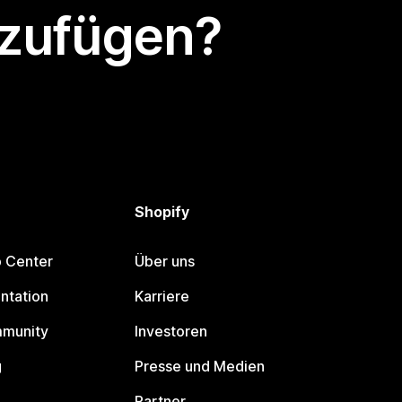
nzufügen?
Shopify
p Center
Über uns
ntation
Karriere
mmunity
Investoren
g
Presse und Medien
Partner