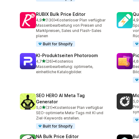
RUBIX Bulk Price Editor
Qu
von 5 Sternen
4,9
(130)
•
Kostenloser Plan verfügbar
4,9
130 Rezensionen insgesamt
99 
Massenbearbeitung von Preisen und
Spa
Marktpreisen, Sales und Flash-Sales
von
planen
Rüc
Built for Shopify
KI‑Produktseiten Photoroom
Pi
von 5 Sternen
4,7
(26)
•
Kostenlos
4,6
26 Rezensionen insgesamt
36 
Massenbearbeitung: optimierte,
Bes
einheitliche Katalogbilder.
Bil
SEO HERO AI Meta Tag
Mo
Generator
5,0
13 
Pro
von 5 Sternen
5,0
(31)
•
Kostenloser Plan verfügbar
31 Rezensionen insgesamt
syn
SEO-optimierte Meta-Tags mit KI und
Ziel-Keywords erstellen.
Built for Shopify
NA Bulk Price Editor
Bu