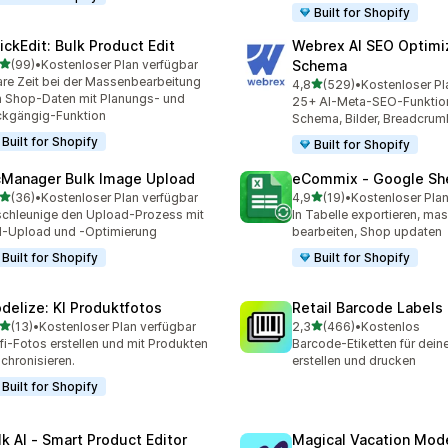
Built for Shopify
ickEdit: Bulk Product Edit
Webrex AI SEO Optimi
von 5 Sternen
(99)
•
Kostenloser Plan verfügbar
Schema
Rezensionen insgesamt
re Zeit bei der Massenbearbeitung
von 5 Sternen
4,8
(529)
•
Kostenloser Pl
529 Rezensionen insgesa
 Shop-Daten mit Planungs- und
25+ AI-Meta-SEO-Funktio
kgängig-Funktion
Schema, Bilder, Breadcrum
Built for Shopify
Built for Shopify
cManager Bulk Image Upload
eCommix ‑ Google Sh
von 5 Sternen
von 5 Sternen
(36)
•
Kostenloser Plan verfügbar
4,9
(19)
•
Kostenloser Plan
Rezensionen insgesamt
19 Rezensionen insgesamt
chleunige den Upload-Prozess mit
In Tabelle exportieren, ma
d-Upload und -Optimierung
bearbeiten, Shop updaten
Built for Shopify
Built for Shopify
delize: KI Produktfotos
Retail Barcode Labels
von 5 Sternen
von 5 Sternen
(13)
•
Kostenloser Plan verfügbar
2,3
(466)
•
Kostenlos
Rezensionen insgesamt
466 Rezensionen insgesa
fi-Fotos erstellen und mit Produkten
Barcode-Etiketten für dein
chronisieren.
erstellen und drucken
Built for Shopify
lk AI ‑ Smart Product Editor
Magical Vacation Mod