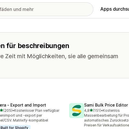
Apps durchs
nen für beschreibungen
e Zeit mit Möglichkeiten, sie alle gemeinsam
tera ‑ Export and Import
Sami Bulk Price Editor
von 5 Sternen
von 5 Sternen
(205)
•
Kostenloser Plan verfügbar
4,8
(151)
•
Kostenlos
 Rezensionen insgesamt
151 Rezensionen insgesam
enimport und -export per
Massenbearbeitung für Pr
el/CSV. Matrixify-kompatibel
automatisches Zurücksetz
Preisen für Verkaufsaktion
Built for Shopify