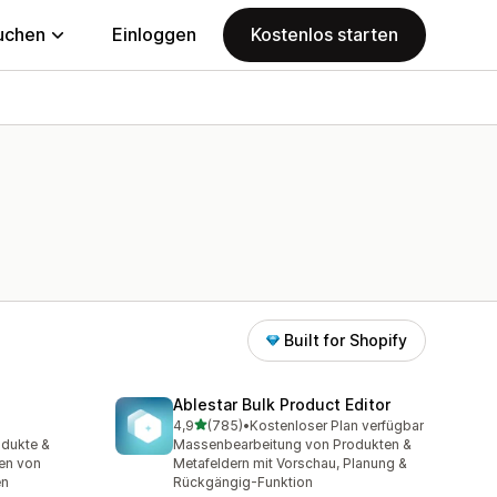
uchen
Einloggen
Kostenlos starten
Built for Shopify
Ablestar Bulk Product Editor
von 5 Sternen
4,9
(785)
•
Kostenloser Plan verfügbar
t
785 Rezensionen insgesamt
odukte &
Massenbearbeitung von Produkten &
en von
Metafeldern mit Vorschau, Planung &
en
Rückgängig-Funktion