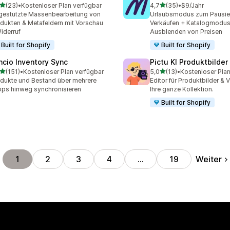
von 5 Sternen
von 5 Sternen
(23)
•
Kostenloser Plan verfügbar
4,7
(35)
•
$9/Jahr
Rezensionen insgesamt
35 Rezensionen insgesam
gestützte Massenbearbeitung von
Urlaubsmodus zum Pausie
dukten & Metafeldern mit Vorschau
Verkäufen + Katalogmodu
iderruf
Ausblenden von Preisen
Built for Shopify
Built for Shopify
ncio Inventory Sync
Pictu KI Produktbilder
von 5 Sternen
von 5 Sternen
(151)
•
Kostenloser Plan verfügbar
5,0
(13)
•
Kostenloser Plan
 Rezensionen insgesamt
13 Rezensionen insgesamt
dukte und Bestand über mehrere
Editor für Produktbilder & 
ps hinweg synchronisieren
Ihre ganze Kollektion.
Built for Shopify
Weiter
1
2
3
4
…
19