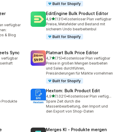
Built for Shopify
zer
EditEngine Bulk Product Editor
von 5 Sternen
4,9
(131)
•
Kostenloser Plan verfügbar
131 Rezensionen insgesamt
Preise, Metafelder und Bestand mit
an verfügbar
mt
sicherem Undo bearbeitenbul
nen:
bs & Blog
Built for Shopify
eets Sync
Platmart Bulk Price Editor
von 5 Sternen
 verfügbar
4,7
(75)
•
Kostenloser Plan verfügbar
75 Rezensionen insgesamt
ssenhaft
Preise in großen Mengen bearbeiten
und Sales durchführen,
Preisänderungen für Märkte vornehmen
Built for Shopify
Hextom: Bulk Product Edit
von 5 Sternen
4,9
(1.021)
•
Kostenloser Plan verfügbar
mt
1021 Rezensionen insgesamt
e Produkte
Spare Zeit durch die
Massenbearbeitung, den Import und
den Export von Shop-Daten
e
Merges KI ‑ Produkte mergen