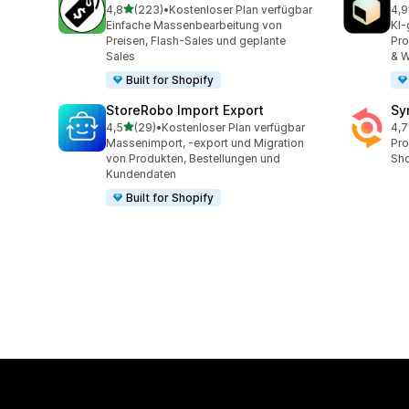
von 5 Sternen
4,8
(223)
•
Kostenloser Plan verfügbar
4,9
223 Rezensionen insgesamt
23 
Einfache Massenbearbeitung von
KI-
Preisen, Flash-Sales und geplante
Pro
Sales
& W
Built for Shopify
StoreRobo Import Export
Sy
von 5 Sternen
4,5
(29)
•
Kostenloser Plan verfügbar
4,7
29 Rezensionen insgesamt
151
Massenimport, -export und Migration
Pro
von Produkten, Bestellungen und
Sho
Kundendaten
Built for Shopify