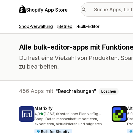
Shopify App Store
Shop-Verwaltung
Betrieb
Bulk-Editor
Alle bulk-editor-apps mit Funktio
Du hast eine Vielzahl von Produkten. Spar
zu bearbeiten.
456 Apps mit
Beschreibungen
Löschen
Matrixify
Al
von 5 Sternen
4,9
(1.363)
•
Kostenloser Plan verfügbar
5,0
1363 Rezensionen insgesamt
205
Shop-Daten massenhaft importieren,
Dat
exportieren, aktualisieren und migrieren
Exc
Built for Shopify