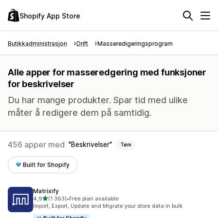
Shopify App Store
Butikkadministrasjon
Drift
Masseredigeringsprogram
Alle apper for masseredgering med funksjoner
for beskrivelser
Du har mange produkter. Spar tid med ulike
måter å redigere dem på samtidig.
456 apper med
Beskrivelser
Tøm
Built for Shopify
Matrixify
av 5 stjerner
4,9
(1 363)
•
Free plan available
Totalt 1363 omtaler
Import, Export, Update and Migrate your store data in bulk