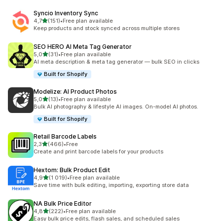
Syncio Inventory Sync
av 5 stjerner
4,7
(151)
•
Free plan available
Totalt 151 omtaler
Keep products and stock synced across multiple stores
SEO HERO AI Meta Tag Generator
av 5 stjerner
5,0
(31)
•
Free plan available
Totalt 31 omtaler
AI meta description & meta tag generator — bulk SEO in clicks
Built for Shopify
Modelize: AI Product Photos
av 5 stjerner
5,0
(13)
•
Free plan available
Totalt 13 omtaler
Bulk AI photography & lifestyle AI images. On-model AI photos.
Built for Shopify
Retail Barcode Labels
av 5 stjerner
2,3
(466)
•
Free
Totalt 466 omtaler
Create and print barcode labels for your products
Hextom: Bulk Product Edit
av 5 stjerner
4,9
(1 019)
•
Free plan available
Totalt 1019 omtaler
Save time with bulk editing, importing, exporting store data
NA Bulk Price Editor
av 5 stjerner
4,8
(222)
•
Free plan available
Totalt 222 omtaler
Easy bulk price edits, flash sales, and scheduled sales