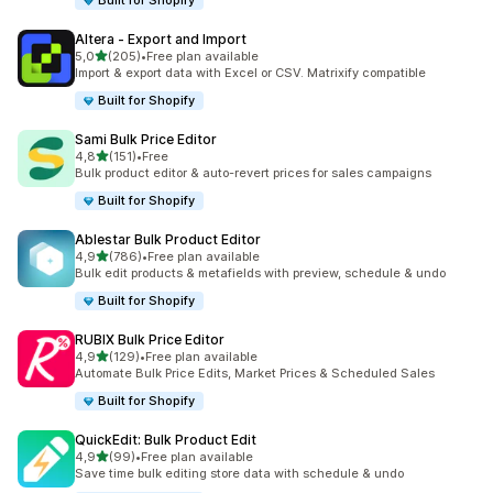
Built for Shopify
Altera ‑ Export and Import
av 5 stjerner
5,0
(205)
•
Free plan available
Totalt 205 omtaler
Import & export data with Excel or CSV. Matrixify compatible
Built for Shopify
Sami Bulk Price Editor
av 5 stjerner
4,8
(151)
•
Free
Totalt 151 omtaler
Bulk product editor & auto-revert prices for sales campaigns
Built for Shopify
Ablestar Bulk Product Editor
av 5 stjerner
4,9
(786)
•
Free plan available
Totalt 786 omtaler
Bulk edit products & metafields with preview, schedule & undo
Built for Shopify
RUBIX Bulk Price Editor
av 5 stjerner
4,9
(129)
•
Free plan available
Totalt 129 omtaler
Automate Bulk Price Edits, Market Prices & Scheduled Sales
Built for Shopify
QuickEdit: Bulk Product Edit
av 5 stjerner
4,9
(99)
•
Free plan available
Totalt 99 omtaler
Save time bulk editing store data with schedule & undo