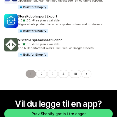
Oppgrader butikken din med tilpassede felt og unike oppsett.
Built for Shopify
StoreRobo Import Export
av 5 stjerner
4,5
(30)
•
Free plan available
Totalt 30 omtaler
Migrate bulk product importer exporter orders and customers
Built for Shopify
Mixtable Spreadsheet Editor
av 5 stjerner
4,5
(30)
•
Free plan available
Totalt 30 omtaler
The bulk editor that works like Excel or Google Sheets
Built for Shopify
1
2
3
4
19
Vil du legge til en app?
Prøv Shopify gratis i tre dager