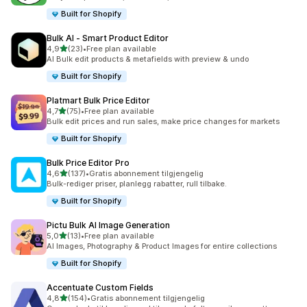
Built for Shopify
Bulk AI ‑ Smart Product Editor
av 5 stjerner
4,9
(23)
•
Free plan available
Totalt 23 omtaler
AI Bulk edit products & metafields with preview & undo
Built for Shopify
Platmart Bulk Price Editor
av 5 stjerner
4,7
(75)
•
Free plan available
Totalt 75 omtaler
Bulk edit prices and run sales, make price changes for markets
Built for Shopify
Bulk Price Editor Pro
av 5 stjerner
4,6
(137)
•
Gratis abonnement tilgjengelig
Totalt 137 omtaler
Bulk-rediger priser, planlegg rabatter, rull tilbake.
Built for Shopify
Pictu Bulk AI Image Generation
av 5 stjerner
5,0
(13)
•
Free plan available
Totalt 13 omtaler
AI Images, Photography & Product Images for entire collections
Built for Shopify
Accentuate Custom Fields
av 5 stjerner
4,8
(154)
•
Gratis abonnement tilgjengelig
Totalt 154 omtaler