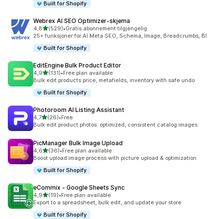
Built for Shopify
Webrex AI SEO Optimizer‑skjema
av 5 stjerner
4,8
(529)
•
Gratis abonnement tilgjengelig
Totalt 529 omtaler
25+ funksjoner for AI Meta SEO, Schema, Image, Breadcrumbs, Bl
Built for Shopify
EditEngine Bulk Product Editor
av 5 stjerner
4,9
(131)
•
Free plan available
Totalt 131 omtaler
Bulk edit products price, metafields, inventory with safe undo
Built for Shopify
Photoroom AI Listing Assistant
av 5 stjerner
4,7
(26)
•
Free
Totalt 26 omtaler
Bulk edit product photos: optimized, consistent catalog images
PicManager Bulk Image Upload
av 5 stjerner
4,6
(36)
•
Free plan available
Totalt 36 omtaler
Boost upload image process with picture upload & optimization
Built for Shopify
eCommix ‑ Google Sheets Sync
av 5 stjerner
4,9
(19)
•
Free plan available
Totalt 19 omtaler
Export to a spreadsheet, bulk edit, and update your store
Built for Shopify