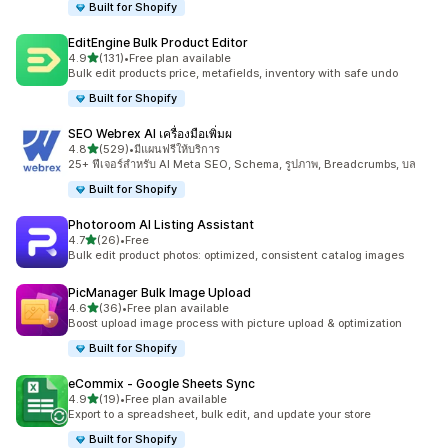
Built for Shopify
EditEngine Bulk Product Editor
เต็ม 5 ดาว
4.9
(131)
•
Free plan available
ทั้งหมด 131 รีวิว
Bulk edit products price, metafields, inventory with safe undo
Built for Shopify
SEO Webrex AI เครื่องมือเพิ่มผ
เต็ม 5 ดาว
4.8
(529)
•
มีแผนฟรีให้บริการ
ทั้งหมด 529 รีวิว
25+ ฟีเจอร์สำหรับ AI Meta SEO, Schema, รูปภาพ, Breadcrumbs, บล
Built for Shopify
Photoroom AI Listing Assistant
เต็ม 5 ดาว
4.7
(26)
•
Free
ทั้งหมด 26 รีวิว
Bulk edit product photos: optimized, consistent catalog images
PicManager Bulk Image Upload
เต็ม 5 ดาว
4.6
(36)
•
Free plan available
ทั้งหมด 36 รีวิว
Boost upload image process with picture upload & optimization
Built for Shopify
eCommix ‑ Google Sheets Sync
เต็ม 5 ดาว
4.9
(19)
•
Free plan available
ทั้งหมด 19 รีวิว
Export to a spreadsheet, bulk edit, and update your store
Built for Shopify