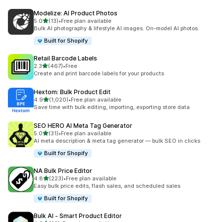
Modelize: AI Product Photos
เต็ม 5 ดาว
5.0
(13)
•
Free plan available
ทั้งหมด 13 รีวิว
Bulk AI photography & lifestyle AI images. On-model AI photos.
Built for Shopify
Retail Barcode Labels
เต็ม 5 ดาว
2.3
(467)
•
Free
ทั้งหมด 467 รีวิว
Create and print barcode labels for your products
Hextom: Bulk Product Edit
เต็ม 5 ดาว
4.9
(1,020)
•
Free plan available
ทั้งหมด 1020 รีวิว
Save time with bulk editing, importing, exporting store data
SEO HERO AI Meta Tag Generator
เต็ม 5 ดาว
5.0
(31)
•
Free plan available
ทั้งหมด 31 รีวิว
AI meta description & meta tag generator — bulk SEO in clicks
Built for Shopify
NA Bulk Price Editor
เต็ม 5 ดาว
4.8
(223)
•
Free plan available
ทั้งหมด 223 รีวิว
Easy bulk price edits, flash sales, and scheduled sales
Built for Shopify
Bulk AI ‑ Smart Product Editor