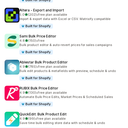
Built for Shopify
Altera ‑ Export and Import
เต็ม 5 ดาว
5.0
(202)
•
Free plan available
ทั้งหมด 202 รีวิว
Import & export data with Excel or CSV. Matrixify compatible
Built for Shopify
Sami Bulk Price Editor
เต็ม 5 ดาว
4.8
(150)
•
Free
ทั้งหมด 150 รีวิว
Bulk product editor & auto-revert prices for sales campaigns
Built for Shopify
Ablestar Bulk Product Editor
เต็ม 5 ดาว
4.9
(785)
•
Free plan available
ทั้งหมด 785 รีวิว
Bulk edit products & metafields with preview, schedule & undo
Built for Shopify
RUBIX Bulk Price Editor
เต็ม 5 ดาว
4.9
(130)
•
Free plan available
ทั้งหมด 130 รีวิว
Automate Bulk Price Edits, Market Prices & Scheduled Sales
Built for Shopify
QuickEdit: Bulk Product Edit
เต็ม 5 ดาว
4.9
(99)
•
Free plan available
ทั้งหมด 99 รีวิว
Save time bulk editing store data with schedule & undo