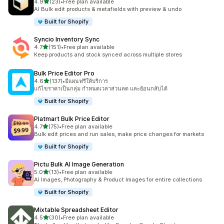
เต็ม 5 ดาว
4.9
(23)
•
Free plan available
ทั้งหมด 23 รีวิว
AI Bulk edit products & metafields with preview & undo
Built for Shopify
Syncio Inventory Sync
เต็ม 5 ดาว
4.7
(151)
•
Free plan available
ทั้งหมด 151 รีวิว
Keep products and stock synced across multiple stores
Bulk Price Editor Pro
เต็ม 5 ดาว
4.6
(137)
•
มีแผนฟรีให้บริการ
ทั้งหมด 137 รีวิว
แก้ไขราคาเป็นกลุ่ม กำหนดเวลาส่วนลด และย้อนกลับได้
Built for Shopify
Platmart Bulk Price Editor
เต็ม 5 ดาว
4.7
(75)
•
Free plan available
ทั้งหมด 75 รีวิว
Bulk edit prices and run sales, make price changes for markets
Built for Shopify
Pictu Bulk AI Image Generation
เต็ม 5 ดาว
5.0
(13)
•
Free plan available
ทั้งหมด 13 รีวิว
AI Images, Photography & Product Images for entire collections
Built for Shopify
Mixtable Spreadsheet Editor
เต็ม 5 ดาว
4.5
(30)
•
Free plan available
ทั้งหมด 30 รีวิว