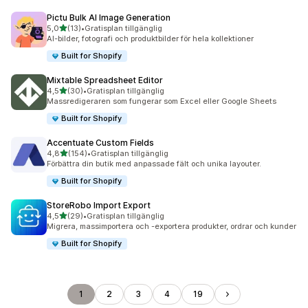
Pictu Bulk AI Image Generation
av 5 stjärnor
5,0
(13)
•
Gratisplan tillgänglig
13 recensioner totalt
AI-bilder, fotografi och produktbilder för hela kollektioner
Built for Shopify
Mixtable Spreadsheet Editor
av 5 stjärnor
4,5
(30)
•
Gratisplan tillgänglig
30 recensioner totalt
Massredigeraren som fungerar som Excel eller Google Sheets
Built for Shopify
Accentuate Custom Fields
av 5 stjärnor
4,8
(154)
•
Gratisplan tillgänglig
154 recensioner totalt
Förbättra din butik med anpassade fält och unika layouter.
Built for Shopify
StoreRobo Import Export
av 5 stjärnor
4,5
(29)
•
Gratisplan tillgänglig
29 recensioner totalt
Migrera, massimportera och -exportera produkter, ordrar och kunder
Built for Shopify
1
2
3
4
19