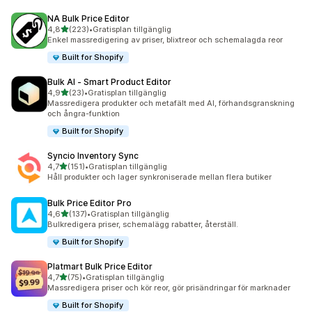
NA Bulk Price Editor
av 5 stjärnor
4,8
(223)
•
Gratisplan tillgänglig
223 recensioner totalt
Enkel massredigering av priser, blixtreor och schemalagda reor
Built for Shopify
Bulk AI ‑ Smart Product Editor
av 5 stjärnor
4,9
(23)
•
Gratisplan tillgänglig
23 recensioner totalt
Massredigera produkter och metafält med AI, förhandsgranskning
och ångra-funktion
Built for Shopify
Syncio Inventory Sync
av 5 stjärnor
4,7
(151)
•
Gratisplan tillgänglig
151 recensioner totalt
Håll produkter och lager synkroniserade mellan flera butiker
Bulk Price Editor Pro
av 5 stjärnor
4,6
(137)
•
Gratisplan tillgänglig
137 recensioner totalt
Bulkredigera priser, schemalägg rabatter, återställ.
Built for Shopify
Platmart Bulk Price Editor
av 5 stjärnor
4,7
(75)
•
Gratisplan tillgänglig
75 recensioner totalt
Massredigera priser och kör reor, gör prisändringar för marknader
Built for Shopify