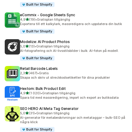
Built for Shopify
eCommix ‑ Google Sheets Sync
av 5 stjärnor
4,9
(19)
•
Gratisplan tillgänglig
19 recensioner totalt
Exportera till ett kalkylark, massredigera och uppdatera din butik
Built for Shopify
Modelize: AI Product Photos
av 5 stjärnor
5,0
(13)
•
Gratisplan tillgänglig
13 recensioner totalt
AI-fotografering och AI-livsstilsbilder i bulk. AI-foton på modell.
Built for Shopify
Retail Barcode Labels
av 5 stjärnor
2,3
(467)
•
Gratis
467 recensioner totalt
Skapa och skriv ut streckkodsetiketter för dina produkter
Hextom: Bulk Product Edit
av 5 stjärnor
4,9
(1 020)
•
Gratisplan tillgänglig
1020 recensioner totalt
Spara tid med massredigering, import och export av butiksdata
SEO HERO AI Meta Tag Generator
av 5 stjärnor
5,0
(31)
•
Gratisplan tillgänglig
31 recensioner totalt
AI-generator för metabeskrivningar och metataggar – bulk-SEO på
några klick
Built for Shopify