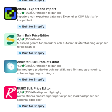
Built for Shopify
Altera ‑ Export and Import
av 5 stjärnor
5,0
(202)
•
Gratisplan tillgänglig
202 recensioner totalt
Importera och exportera data med Excel eller CSV. Matrixify-
kompatibelt
Built for Shopify
Sami Bulk Price Editor
av 5 stjärnor
4,8
(150)
•
Gratis
150 recensioner totalt
Massredigerare för produkter och automatisk återställning av priser
för kampanjer
Built for Shopify
Ablestar Bulk Product Editor
av 5 stjärnor
4,9
(785)
•
Gratisplan tillgänglig
785 recensioner totalt
Bulkredigera produkter och metafält med förhandsgranskning,
schemaläggning och ångra
Built for Shopify
RUBIX Bulk Price Editor
av 5 stjärnor
4,9
(130)
•
Gratisplan tillgänglig
130 recensioner totalt
Automatisera massredigeringar av priser, marknadspriser och
schemalagda reor
Built for Shopify