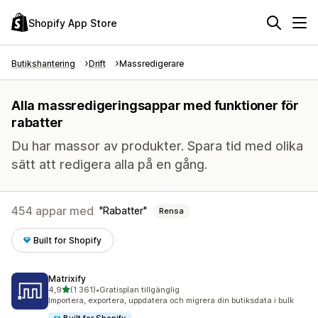
Shopify App Store
Butikshantering
Drift
Massredigerare
Alla massredigeringsappar med funktioner för
rabatter
Du har massor av produkter. Spara tid med olika
sätt att redigera alla på en gång.
454 appar med
Rabatter
Rensa
Built for Shopify
Matrixify
av 5 stjärnor
4,9
(1 361)
•
Gratisplan tillgänglig
1361 recensioner totalt
Importera, exportera, uppdatera och migrera din butiksdata i bulk