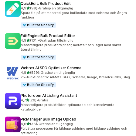
QuickEdit: Bulk Product Edit
av 5 stjärnor
4,9
(99)
•
Gratisplan tillgänglig
99 recensioner totalt
Spara tid på att massredigera butiksdata med schema och ångra-
funktion
Built for Shopify
EditEngine Bulk Product Editor
av 5 stjärnor
4,9
(131)
•
Gratisplan tillgänglig
131 recensioner totalt
Massredigera produkters priser, metafält och lager med säker
återställning
Built for Shopify
Webrex AI SEO Optimizer Schema
av 5 stjärnor
4,8
(529)
•
Gratisplan tillgänglig
529 recensioner totalt
25+funktioner för AIMeta SEO, Schema, Image, Breadcrumbs, Blog
Built for Shopify
Photoroom AI Listing Assistant
av 5 stjärnor
4,7
(26)
•
Gratis
26 recensioner totalt
Massredigera produktbilder: optimerade och konsekventa
katalogbilder
PicManager Bulk Image Upload
av 5 stjärnor
4,6
(36)
•
Gratisplan tillgänglig
36 recensioner totalt
Förbättra processen för bilduppladdning med bilduppladdning och
optimering