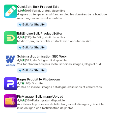
QuickEdit: Bulk Product Edit
étoile(s) sur 5
4,9
(99)
•
Forfait gratuit disponible
99 avis au total
Gagnez du temps en modifiant en bloc les données de la boutique
avec programmation et annulation
Built for Shopify
EditEngine Bulk Product Editor
étoile(s) sur 5
4,9
(131)
•
Forfait gratuit disponible
131 avis au total
Modifiez prix, metafields et stock avec annulation sûre
Built for Shopify
Schéma d'optimisation SEO Webr
étoile(s) sur 5
4,8
(529)
•
Forfait gratuit disponible
529 avis au total
25+ fonctionnalités pour méta, schémas, images, blogs et fil d
Built for Shopify
Pages Produit IA Photoroom
étoile(s) sur 5
4,7
(26)
•
Gratuite
26 avis au total
Photos en masse : images catalogue optimisées et cohérentes.
PicManager Bulk Image Upload
étoile(s) sur 5
4,6
(36)
•
Forfait gratuit disponible
36 avis au total
Accélérez le processus de téléchargement d’images grâce à la
mise en ligne et à l’optimisation de photos