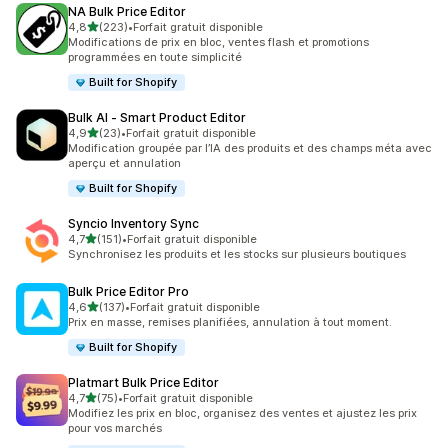
NA Bulk Price Editor
étoile(s) sur 5
4,8
(223)
•
Forfait gratuit disponible
223 avis au total
Modifications de prix en bloc, ventes flash et promotions
programmées en toute simplicité
Built for Shopify
Bulk AI ‑ Smart Product Editor
étoile(s) sur 5
4,9
(23)
•
Forfait gratuit disponible
23 avis au total
Modification groupée par l’IA des produits et des champs méta avec
aperçu et annulation
Built for Shopify
Syncio Inventory Sync
étoile(s) sur 5
4,7
(151)
•
Forfait gratuit disponible
151 avis au total
Synchronisez les produits et les stocks sur plusieurs boutiques
Bulk Price Editor Pro
étoile(s) sur 5
4,6
(137)
•
Forfait gratuit disponible
137 avis au total
Prix en masse, remises planifiées, annulation à tout moment.
Built for Shopify
Platmart Bulk Price Editor
étoile(s) sur 5
4,7
(75)
•
Forfait gratuit disponible
75 avis au total
Modifiez les prix en bloc, organisez des ventes et ajustez les prix
pour vos marchés