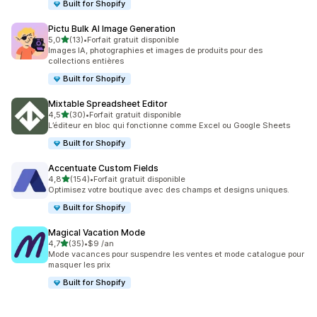
Built for Shopify
Pictu Bulk AI Image Generation
étoile(s) sur 5
5,0
(13)
•
Forfait gratuit disponible
13 avis au total
Images IA, photographies et images de produits pour des
collections entières
Built for Shopify
Mixtable Spreadsheet Editor
étoile(s) sur 5
4,5
(30)
•
Forfait gratuit disponible
30 avis au total
L’éditeur en bloc qui fonctionne comme Excel ou Google Sheets
Built for Shopify
Accentuate Custom Fields
étoile(s) sur 5
4,8
(154)
•
Forfait gratuit disponible
154 avis au total
Optimisez votre boutique avec des champs et designs uniques.
Built for Shopify
Magical Vacation Mode
étoile(s) sur 5
4,7
(35)
•
$9 /an
35 avis au total
Mode vacances pour suspendre les ventes et mode catalogue pour
masquer les prix
Built for Shopify