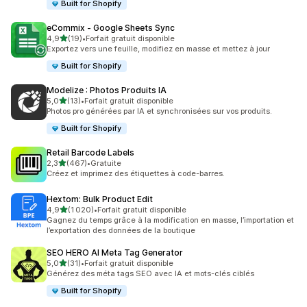
Built for Shopify
eCommix ‑ Google Sheets Sync
étoile(s) sur 5
4,9
(19)
•
Forfait gratuit disponible
19 avis au total
Exportez vers une feuille, modifiez en masse et mettez à jour
Built for Shopify
Modelize : Photos Produits IA
étoile(s) sur 5
5,0
(13)
•
Forfait gratuit disponible
13 avis au total
Photos pro générées par IA et synchronisées sur vos produits.
Built for Shopify
Retail Barcode Labels
étoile(s) sur 5
2,3
(467)
•
Gratuite
467 avis au total
Créez et imprimez des étiquettes à code-barres.
Hextom: Bulk Product Edit
étoile(s) sur 5
4,9
(1 020)
•
Forfait gratuit disponible
1020 avis au total
Gagnez du temps grâce à la modification en masse, l’importation et
l’exportation des données de la boutique
SEO HERO AI Meta Tag Generator
étoile(s) sur 5
5,0
(31)
•
Forfait gratuit disponible
31 avis au total
Générez des méta tags SEO avec IA et mots-clés ciblés
Built for Shopify