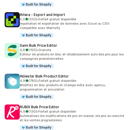
Built for Shopify
Altera ‑ Export and Import
étoile(s) sur 5
5,0
(202)
•
Forfait gratuit disponible
202 avis au total
Importation et exportation de données avec Excel ou CSV.
Compatible avec Matrixify
Built for Shopify
Sami Bulk Price Editor
étoile(s) sur 5
4,8
(150)
•
Gratuite
150 avis au total
Éditeur de produits en bloc et rétablissement auto des prix pour les
campagnes promotionnelles
Built for Shopify
Ablestar Bulk Product Editor
étoile(s) sur 5
4,9
(785)
•
Forfait gratuit disponible
785 avis au total
Modifiez en bloc produits et champs méta avec aperçu,
programmation et annulation
Built for Shopify
RUBIX Bulk Price Editor
étoile(s) sur 5
4,9
(130)
•
Forfait gratuit disponible
130 avis au total
Automatisez les modifications de prix en masse, les prix du marché
et les ventes programmées
Built for Shopify