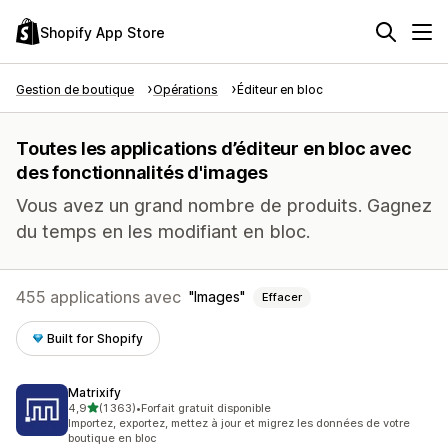
Shopify App Store
Gestion de boutique
Opérations
Éditeur en bloc
Toutes les applications d’éditeur en bloc avec
des fonctionnalités d'images
Vous avez un grand nombre de produits. Gagnez
du temps en les modifiant en bloc.
455 applications avec
Images
Effacer
Built for Shopify
Matrixify
étoile(s) sur 5
4,9
(1 363)
•
Forfait gratuit disponible
1363 avis au total
Importez, exportez, mettez à jour et migrez les données de votre
boutique en bloc