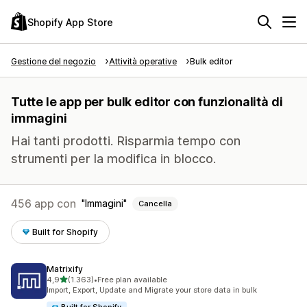
Shopify App Store
Gestione del negozio
Attività operative
Bulk editor
Tutte le app per bulk editor con funzionalità di
immagini
Hai tanti prodotti. Risparmia tempo con
strumenti per la modifica in blocco.
456 app con
Immagini
Cancella
Built for Shopify
Matrixify
stelle su 5
4,9
(1.363)
•
Free plan available
1363 recensioni totali
Import, Export, Update and Migrate your store data in bulk