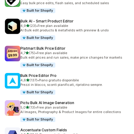
222 recensioni totali
Easy bulk price edits, flash sales, and scheduled sales
Built for Shopify
Bulk AI ‑ Smart Product Editor
stelle su 5
4,9
(23)
•
Free plan available
23 recensioni totali
AI Bulk edit products & metafields with preview & undo
Built for Shopify
Platmart Bulk Price Editor
stelle su 5
4,7
(75)
•
Free plan available
75 recensioni totali
Bulk edit prices and run sales, make price changes for markets
Built for Shopify
Bulk Price Editor Pro
stelle su 5
4,6
(137)
•
Piano gratuito disponibile
137 recensioni totali
Prezzi in blocco, sconti pianificati, ripristino sempre.
Built for Shopify
Pictu Bulk AI Image Generation
stelle su 5
5,0
(13)
•
Free plan available
13 recensioni totali
AI Images, Photography & Product Images for entire collections
Built for Shopify
Accentuate Custom Fields