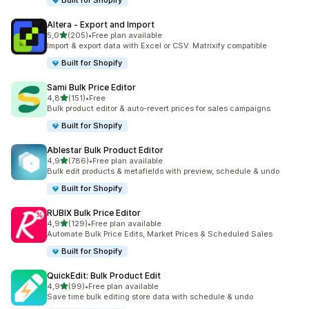
Built for Shopify
Altera ‑ Export and Import
stelle su 5
5,0
(205)
•
Free plan available
205 recensioni totali
Import & export data with Excel or CSV. Matrixify compatible
Built for Shopify
Sami Bulk Price Editor
stelle su 5
4,8
(151)
•
Free
151 recensioni totali
Bulk product editor & auto-revert prices for sales campaigns
Built for Shopify
Ablestar Bulk Product Editor
stelle su 5
4,9
(786)
•
Free plan available
786 recensioni totali
Bulk edit products & metafields with preview, schedule & undo
Built for Shopify
RUBIX Bulk Price Editor
stelle su 5
4,9
(129)
•
Free plan available
129 recensioni totali
Automate Bulk Price Edits, Market Prices & Scheduled Sales
Built for Shopify
QuickEdit: Bulk Product Edit
stelle su 5
4,9
(99)
•
Free plan available
99 recensioni totali
Save time bulk editing store data with schedule & undo