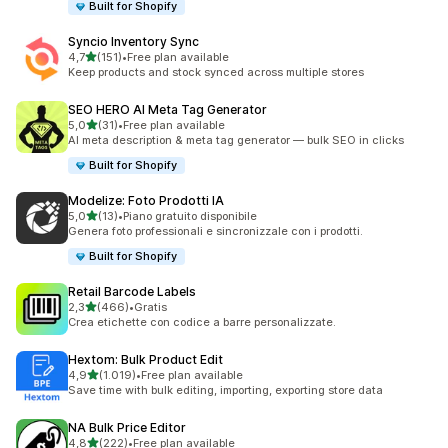
Built for Shopify
Syncio Inventory Sync
stelle su 5
4,7
(151)
•
Free plan available
151 recensioni totali
Keep products and stock synced across multiple stores
SEO HERO AI Meta Tag Generator
stelle su 5
5,0
(31)
•
Free plan available
31 recensioni totali
AI meta description & meta tag generator — bulk SEO in clicks
Built for Shopify
Modelize: Foto Prodotti IA
stelle su 5
5,0
(13)
•
Piano gratuito disponibile
13 recensioni totali
Genera foto professionali e sincronizzale con i prodotti.
Built for Shopify
Retail Barcode Labels
stelle su 5
2,3
(466)
•
Gratis
466 recensioni totali
Crea etichette con codice a barre personalizzate.
Hextom: Bulk Product Edit
stelle su 5
4,9
(1.019)
•
Free plan available
1019 recensioni totali
Save time with bulk editing, importing, exporting store data
NA Bulk Price Editor
stelle su 5
4,8
(222)
•
Free plan available