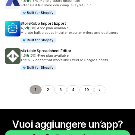
stelle su 5
4,8
(154)
•
Piano gratuito disponibile
154 recensioni totali
Potenzia il tuo store con campi e layout unici.
Built for Shopify
StoreRobo Import Export
stelle su 5
4,5
(30)
•
Free plan available
30 recensioni totali
Migrate bulk product importer exporter orders and customers
Built for Shopify
Mixtable Spreadsheet Editor
stelle su 5
4,5
(30)
•
Free plan available
30 recensioni totali
The bulk editor that works like Excel or Google Sheets
Built for Shopify
1
2
3
4
19
Vuoi aggiungere un’app?