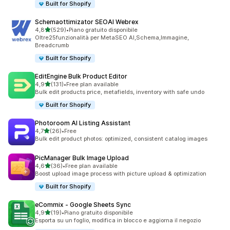
Built for Shopify
Schemaottimizator SEOAI Webrex
stelle su 5
4,8
(529)
•
Piano gratuito disponibile
529 recensioni totali
Oltre25funzionalità per MetaSEO AI,Schema,Immagine,
Breadcrumb
Built for Shopify
EditEngine Bulk Product Editor
stelle su 5
4,9
(131)
•
Free plan available
131 recensioni totali
Bulk edit products price, metafields, inventory with safe undo
Built for Shopify
Photoroom AI Listing Assistant
stelle su 5
4,7
(26)
•
Free
26 recensioni totali
Bulk edit product photos: optimized, consistent catalog images
PicManager Bulk Image Upload
stelle su 5
4,6
(36)
•
Free plan available
36 recensioni totali
Boost upload image process with picture upload & optimization
Built for Shopify
eCommix ‑ Google Sheets Sync
stelle su 5
4,9
(19)
•
Piano gratuito disponibile
19 recensioni totali
Esporta su un foglio, modifica in blocco e aggiorna il negozio