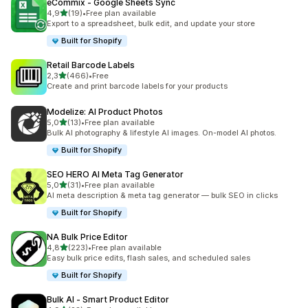
eCommix ‑ Google Sheets Sync
av 5 stjerner
4,9
(19)
•
Free plan available
Totalt 19 omtaler
Export to a spreadsheet, bulk edit, and update your store
Built for Shopify
Retail Barcode Labels
av 5 stjerner
2,3
(466)
•
Free
Totalt 466 omtaler
Create and print barcode labels for your products
Modelize: AI Product Photos
av 5 stjerner
5,0
(13)
•
Free plan available
Totalt 13 omtaler
Bulk AI photography & lifestyle AI images. On-model AI photos.
Built for Shopify
SEO HERO AI Meta Tag Generator
av 5 stjerner
5,0
(31)
•
Free plan available
Totalt 31 omtaler
AI meta description & meta tag generator — bulk SEO in clicks
Built for Shopify
NA Bulk Price Editor
av 5 stjerner
4,8
(223)
•
Free plan available
Totalt 223 omtaler
Easy bulk price edits, flash sales, and scheduled sales
Built for Shopify
Bulk AI ‑ Smart Product Editor