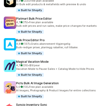
av 5 stjerner
4,9
(23)
•
Free plan available
Totalt 23 omtaler
AI Bulk edit products & metafields with preview & undo
Built for Shopify
Platmart Bulk Price Editor
av 5 stjerner
4,7
(75)
•
Free plan available
Totalt 75 omtaler
Bulk edit prices and run sales, make price changes for markets
Built for Shopify
Bulk Price Editor Pro
av 5 stjerner
4,6
(137)
•
Gratis abonnement tilgjengelig
Totalt 137 omtaler
Bulk-rediger priser, planlegg rabatter, rull tilbake.
Built for Shopify
Magical Vacation Mode
av 5 stjerner
4,7
(35)
•
$9/year
Totalt 35 omtaler
Vacation Mode to Pause Sales + Catalog Mode to Hide Prices
Built for Shopify
Pictu Bulk AI Image Generation
av 5 stjerner
5,0
(13)
•
Free plan available
Totalt 13 omtaler
AI Images, Photography & Product Images for entire collections
Built for Shopify
Syncio Inventory Sync