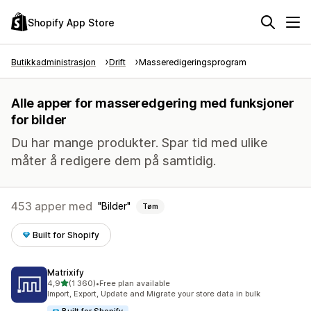
Shopify App Store
Butikkadministrasjon
Drift
Masseredigeringsprogram
Alle apper for masseredgering med funksjoner
for bilder
Du har mange produkter. Spar tid med ulike
måter å redigere dem på samtidig.
453 apper med
Bilder
Tøm
Built for Shopify
Matrixify
av 5 stjerner
4,9
(1 360)
•
Free plan available
Totalt 1360 omtaler
Import, Export, Update and Migrate your store data in bulk