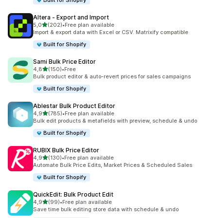
Built for Shopify
Altera ‑ Export and Import
av 5 stjerner
5,0
(202)
•
Free plan available
Totalt 202 omtaler
Import & export data with Excel or CSV. Matrixify compatible
Built for Shopify
Sami Bulk Price Editor
av 5 stjerner
4,8
(150)
•
Free
Totalt 150 omtaler
Bulk product editor & auto-revert prices for sales campaigns
Built for Shopify
Ablestar Bulk Product Editor
av 5 stjerner
4,9
(785)
•
Free plan available
Totalt 785 omtaler
Bulk edit products & metafields with preview, schedule & undo
Built for Shopify
RUBIX Bulk Price Editor
av 5 stjerner
4,9
(130)
•
Free plan available
Totalt 130 omtaler
Automate Bulk Price Edits, Market Prices & Scheduled Sales
Built for Shopify
QuickEdit: Bulk Product Edit
av 5 stjerner
4,9
(99)
•
Free plan available
Totalt 99 omtaler
Save time bulk editing store data with schedule & undo