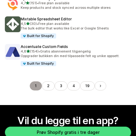
av 5 stjerner
4,7
(151)
•
Free plan available
Totalt 151 omtaler
Keep products and stock synced across multiple stores
Mixtable Spreadsheet Editor
av 5 stjerner
4,5
(30)
•
Free plan available
Totalt 30 omtaler
The bulk editor that works like Excel or Google Sheets
Built for Shopify
Accentuate Custom Fields
av 5 stjerner
4,8
(154)
•
Gratis abonnement tilgjengelig
Totalt 154 omtaler
Oppgrader butikken din med tilpassede felt og unike oppsett.
Built for Shopify
1
2
3
4
19
Vil du legge til en app?
Prøv Shopify gratis i tre dager