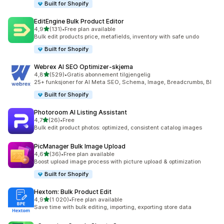
Built for Shopify
EditEngine Bulk Product Editor
av 5 stjerner
4,9
(131)
•
Free plan available
Totalt 131 omtaler
Bulk edit products price, metafields, inventory with safe undo
Built for Shopify
Webrex AI SEO Optimizer‑skjema
av 5 stjerner
4,8
(529)
•
Gratis abonnement tilgjengelig
Totalt 529 omtaler
25+ funksjoner for AI Meta SEO, Schema, Image, Breadcrumbs, Bl
Built for Shopify
Photoroom AI Listing Assistant
av 5 stjerner
4,7
(26)
•
Free
Totalt 26 omtaler
Bulk edit product photos: optimized, consistent catalog images
PicManager Bulk Image Upload
av 5 stjerner
4,6
(36)
•
Free plan available
Totalt 36 omtaler
Boost upload image process with picture upload & optimization
Built for Shopify
Hextom: Bulk Product Edit
av 5 stjerner
4,9
(1 020)
•
Free plan available
Totalt 1020 omtaler
Save time with bulk editing, importing, exporting store data