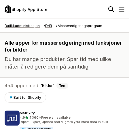
Shopify App Store
Butikkadministrasjon
Drift
Masseredigeringsprogram
Alle apper for masseredgering med funksjoner
for bilder
Du har mange produkter. Spar tid med ulike
måter å redigere dem på samtidig.
454 apper med
Bilder
Tøm
Built for Shopify
Matrixify
av 5 stjerner
4,9
(1 360)
•
Free plan available
Totalt 1360 omtaler
Import, Export, Update and Migrate your store data in bulk