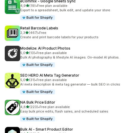
eCommix ‑ Google Sheets Sync
av 5 stjerner
4,9
(19)
•
Free plan available
Totalt 19 omtaler
Export to a spreadsheet, bulk edit, and update your store
Built for Shopify
Retail Barcode Labels
av 5 stjerner
2,3
(467)
•
Free
Totalt 467 omtaler
Create and print barcode labels for your products
Modelize: AI Product Photos
av 5 stjerner
5,0
(13)
•
Free plan available
Totalt 13 omtaler
Bulk AI photography & lifestyle AI images. On-model AI photos.
Built for Shopify
SEO HERO AI Meta Tag Generator
av 5 stjerner
5,0
(31)
•
Free plan available
Totalt 31 omtaler
AI meta description & meta tag generator — bulk SEO in clicks
Built for Shopify
NA Bulk Price Editor
av 5 stjerner
4,8
(223)
•
Free plan available
Totalt 223 omtaler
Easy bulk price edits, flash sales, and scheduled sales
Built for Shopify
Bulk AI ‑ Smart Product Editor