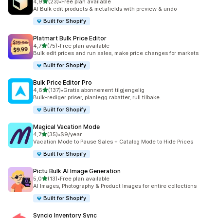
av 5 stjerner
4,9
(23)
•
Free plan available
Totalt 23 omtaler
AI Bulk edit products & metafields with preview & undo
Built for Shopify
Platmart Bulk Price Editor
av 5 stjerner
4,7
(75)
•
Free plan available
Totalt 75 omtaler
Bulk edit prices and run sales, make price changes for markets
Built for Shopify
Bulk Price Editor Pro
av 5 stjerner
4,6
(137)
•
Gratis abonnement tilgjengelig
Totalt 137 omtaler
Bulk-rediger priser, planlegg rabatter, rull tilbake.
Built for Shopify
Magical Vacation Mode
av 5 stjerner
4,7
(35)
•
$9/year
Totalt 35 omtaler
Vacation Mode to Pause Sales + Catalog Mode to Hide Prices
Built for Shopify
Pictu Bulk AI Image Generation
av 5 stjerner
5,0
(13)
•
Free plan available
Totalt 13 omtaler
AI Images, Photography & Product Images for entire collections
Built for Shopify
Syncio Inventory Sync