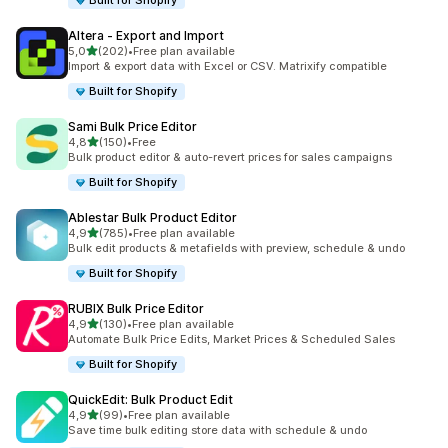
Built for Shopify
Altera ‑ Export and Import
av 5 stjerner
5,0
(202)
•
Free plan available
Totalt 202 omtaler
Import & export data with Excel or CSV. Matrixify compatible
Built for Shopify
Sami Bulk Price Editor
av 5 stjerner
4,8
(150)
•
Free
Totalt 150 omtaler
Bulk product editor & auto-revert prices for sales campaigns
Built for Shopify
Ablestar Bulk Product Editor
av 5 stjerner
4,9
(785)
•
Free plan available
Totalt 785 omtaler
Bulk edit products & metafields with preview, schedule & undo
Built for Shopify
RUBIX Bulk Price Editor
av 5 stjerner
4,9
(130)
•
Free plan available
Totalt 130 omtaler
Automate Bulk Price Edits, Market Prices & Scheduled Sales
Built for Shopify
QuickEdit: Bulk Product Edit
av 5 stjerner
4,9
(99)
•
Free plan available
Totalt 99 omtaler
Save time bulk editing store data with schedule & undo