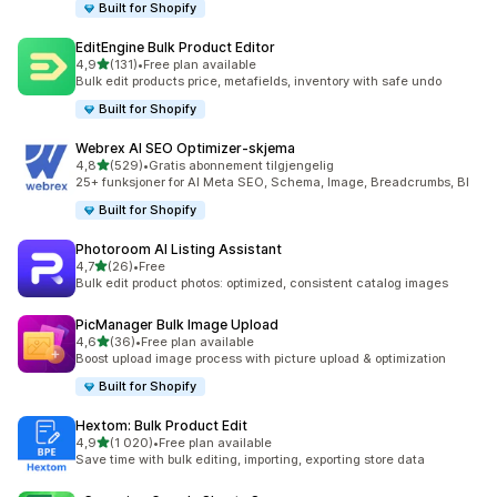
Built for Shopify
EditEngine Bulk Product Editor
av 5 stjerner
4,9
(131)
•
Free plan available
Totalt 131 omtaler
Bulk edit products price, metafields, inventory with safe undo
Built for Shopify
Webrex AI SEO Optimizer‑skjema
av 5 stjerner
4,8
(529)
•
Gratis abonnement tilgjengelig
Totalt 529 omtaler
25+ funksjoner for AI Meta SEO, Schema, Image, Breadcrumbs, Bl
Built for Shopify
Photoroom AI Listing Assistant
av 5 stjerner
4,7
(26)
•
Free
Totalt 26 omtaler
Bulk edit product photos: optimized, consistent catalog images
PicManager Bulk Image Upload
av 5 stjerner
4,6
(36)
•
Free plan available
Totalt 36 omtaler
Boost upload image process with picture upload & optimization
Built for Shopify
Hextom: Bulk Product Edit
av 5 stjerner
4,9
(1 020)
•
Free plan available
Totalt 1020 omtaler
Save time with bulk editing, importing, exporting store data