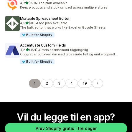
av 5 stjerner
4,7
(151)
•
Free plan available
Totalt 151 omtaler
Keep products and stock synced across multiple stores
Mixtable Spreadsheet Editor
av 5 stjerner
4,5
(30)
•
Free plan available
Totalt 30 omtaler
The bulk editor that works like Excel or Google Sheets
Built for Shopify
Accentuate Custom Fields
av 5 stjerner
4,8
(154)
•
Gratis abonnement tilgjengelig
Totalt 154 omtaler
Oppgrader butikken din med tilpassede felt og unike oppsett.
Built for Shopify
1
2
3
4
19
Vil du legge til en app?
Prøv Shopify gratis i tre dager