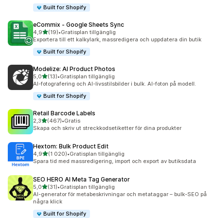
Built for Shopify
eCommix ‑ Google Sheets Sync
av 5 stjärnor
4,9
(19)
•
Gratisplan tillgänglig
19 recensioner totalt
Exportera till ett kalkylark, massredigera och uppdatera din butik
Built for Shopify
Modelize: AI Product Photos
av 5 stjärnor
5,0
(13)
•
Gratisplan tillgänglig
13 recensioner totalt
AI-fotografering och AI-livsstilsbilder i bulk. AI-foton på modell.
Built for Shopify
Retail Barcode Labels
av 5 stjärnor
2,3
(467)
•
Gratis
467 recensioner totalt
Skapa och skriv ut streckkodsetiketter för dina produkter
Hextom: Bulk Product Edit
av 5 stjärnor
4,9
(1 020)
•
Gratisplan tillgänglig
1020 recensioner totalt
Spara tid med massredigering, import och export av butiksdata
SEO HERO AI Meta Tag Generator
av 5 stjärnor
5,0
(31)
•
Gratisplan tillgänglig
31 recensioner totalt
AI-generator för metabeskrivningar och metataggar – bulk-SEO på
några klick
Built for Shopify