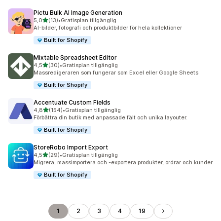
Pictu Bulk AI Image Generation
av 5 stjärnor
5,0
(13)
•
Gratisplan tillgänglig
13 recensioner totalt
AI-bilder, fotografi och produktbilder för hela kollektioner
Built for Shopify
Mixtable Spreadsheet Editor
av 5 stjärnor
4,5
(30)
•
Gratisplan tillgänglig
30 recensioner totalt
Massredigeraren som fungerar som Excel eller Google Sheets
Built for Shopify
Accentuate Custom Fields
av 5 stjärnor
4,8
(154)
•
Gratisplan tillgänglig
154 recensioner totalt
Förbättra din butik med anpassade fält och unika layouter.
Built for Shopify
StoreRobo Import Export
av 5 stjärnor
4,5
(29)
•
Gratisplan tillgänglig
29 recensioner totalt
Migrera, massimportera och -exportera produkter, ordrar och kunder
Built for Shopify
1
2
3
4
19