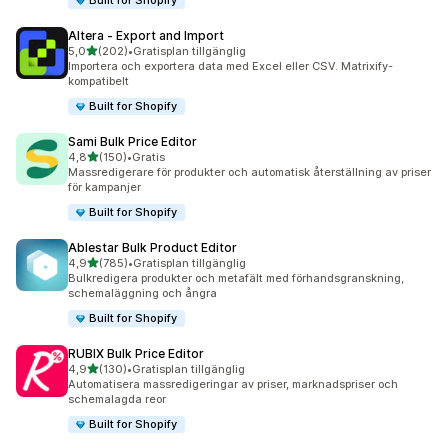
Built for Shopify
Altera ‑ Export and Import
av 5 stjärnor
5,0
(202)
•
Gratisplan tillgänglig
202 recensioner totalt
Importera och exportera data med Excel eller CSV. Matrixify-
kompatibelt
Built for Shopify
Sami Bulk Price Editor
av 5 stjärnor
4,8
(150)
•
Gratis
150 recensioner totalt
Massredigerare för produkter och automatisk återställning av priser
för kampanjer
Built for Shopify
Ablestar Bulk Product Editor
av 5 stjärnor
4,9
(785)
•
Gratisplan tillgänglig
785 recensioner totalt
Bulkredigera produkter och metafält med förhandsgranskning,
schemaläggning och ångra
Built for Shopify
RUBIX Bulk Price Editor
av 5 stjärnor
4,9
(130)
•
Gratisplan tillgänglig
130 recensioner totalt
Automatisera massredigeringar av priser, marknadspriser och
schemalagda reor
Built for Shopify