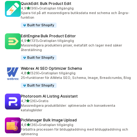
QuickEdit: Bulk Product Edit
av 5 stjärnor
4,9
(99)
•
Gratisplan tillgänglig
99 recensioner totalt
Spara tid på att massredigera butiksdata med schema och ångra-
funktion
Built for Shopify
EditEngine Bulk Product Editor
av 5 stjärnor
4,9
(131)
•
Gratisplan tillgänglig
131 recensioner totalt
Massredigera produkters priser, metafält och lager med säker
återställning
Built for Shopify
Webrex AI SEO Optimizer Schema
av 5 stjärnor
4,8
(529)
•
Gratisplan tillgänglig
529 recensioner totalt
25+funktioner för AIMeta SEO, Schema, Image, Breadcrumbs, Blog
Built for Shopify
Photoroom AI Listing Assistant
av 5 stjärnor
4,7
(26)
•
Gratis
26 recensioner totalt
Massredigera produktbilder: optimerade och konsekventa
katalogbilder
PicManager Bulk Image Upload
av 5 stjärnor
4,6
(36)
•
Gratisplan tillgänglig
36 recensioner totalt
Förbättra processen för bilduppladdning med bilduppladdning och
optimering