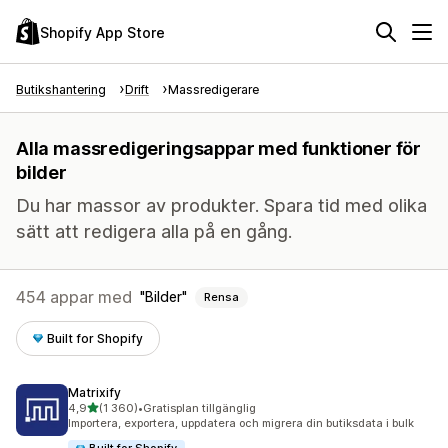
Shopify App Store
Butikshantering
Drift
Massredigerare
Alla massredigeringsappar med funktioner för
bilder
Du har massor av produkter. Spara tid med olika
sätt att redigera alla på en gång.
454 appar med
Bilder
Rensa
Built for Shopify
Matrixify
av 5 stjärnor
4,9
(1 360)
•
Gratisplan tillgänglig
1360 recensioner totalt
Importera, exportera, uppdatera och migrera din butiksdata i bulk