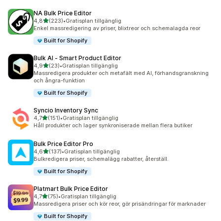
NA Bulk Price Editor
av 5 stjärnor
4,8
(223)
•
Gratisplan tillgänglig
223 recensioner totalt
Enkel massredigering av priser, blixtreor och schemalagda reor
Built for Shopify
Bulk AI ‑ Smart Product Editor
av 5 stjärnor
4,9
(23)
•
Gratisplan tillgänglig
23 recensioner totalt
Massredigera produkter och metafält med AI, förhandsgranskning
och ångra-funktion
Built for Shopify
Syncio Inventory Sync
av 5 stjärnor
4,7
(151)
•
Gratisplan tillgänglig
151 recensioner totalt
Håll produkter och lager synkroniserade mellan flera butiker
Bulk Price Editor Pro
av 5 stjärnor
4,6
(137)
•
Gratisplan tillgänglig
137 recensioner totalt
Bulkredigera priser, schemalägg rabatter, återställ.
Built for Shopify
Platmart Bulk Price Editor
av 5 stjärnor
4,7
(75)
•
Gratisplan tillgänglig
75 recensioner totalt
Massredigera priser och kör reor, gör prisändringar för marknader
Built for Shopify