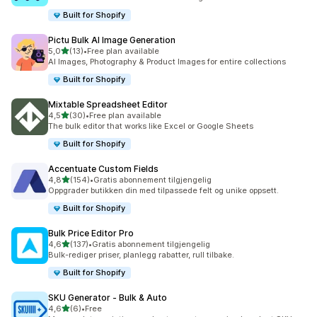
Built for Shopify
Pictu Bulk AI Image Generation
av 5 stjerner
5,0
(13)
•
Free plan available
Totalt 13 omtaler
AI Images, Photography & Product Images for entire collections
Built for Shopify
Mixtable Spreadsheet Editor
av 5 stjerner
4,5
(30)
•
Free plan available
Totalt 30 omtaler
The bulk editor that works like Excel or Google Sheets
Built for Shopify
Accentuate Custom Fields
av 5 stjerner
4,8
(154)
•
Gratis abonnement tilgjengelig
Totalt 154 omtaler
Oppgrader butikken din med tilpassede felt og unike oppsett.
Built for Shopify
Bulk Price Editor Pro
av 5 stjerner
4,6
(137)
•
Gratis abonnement tilgjengelig
Totalt 137 omtaler
Bulk-rediger priser, planlegg rabatter, rull tilbake.
Built for Shopify
SKU Generator ‑ Bulk & Auto
av 5 stjerner
4,6
(6)
•
Free
Totalt 6 omtaler