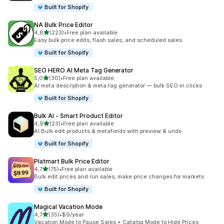
Built for Shopify
NA Bulk Price Editor
av 5 stjerner
4,8
(223)
•
Free plan available
Totalt 223 omtaler
Easy bulk price edits, flash sales, and scheduled sales
Built for Shopify
SEO HERO AI Meta Tag Generator
av 5 stjerner
5,0
(30)
•
Free plan available
Totalt 30 omtaler
AI meta description & meta tag generator — bulk SEO in clicks
Built for Shopify
Bulk AI ‑ Smart Product Editor
av 5 stjerner
4,9
(23)
•
Free plan available
Totalt 23 omtaler
AI Bulk edit products & metafields with preview & undo
Built for Shopify
Platmart Bulk Price Editor
av 5 stjerner
4,7
(75)
•
Free plan available
Totalt 75 omtaler
Bulk edit prices and run sales, make price changes for markets
Built for Shopify
Magical Vacation Mode
av 5 stjerner
4,7
(35)
•
$9/year
Totalt 35 omtaler
Vacation Mode to Pause Sales + Catalog Mode to Hide Prices