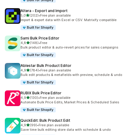
Built for Shopify
Altera ‑ Export and Import
av 5 stjerner
5,0
(202)
•
Free plan available
Totalt 202 omtaler
Import & export data with Excel or CSV. Matrixify compatible
Built for Shopify
Sami Bulk Price Editor
av 5 stjerner
4,8
(148)
•
Free
Totalt 148 omtaler
Bulk product editor & auto-revert prices for sales campaigns
Built for Shopify
Ablestar Bulk Product Editor
av 5 stjerner
4,9
(784)
•
Free plan available
Totalt 784 omtaler
Bulk edit products & metafields with preview, schedule & undo
Built for Shopify
RUBIX Bulk Price Editor
av 5 stjerner
4,9
(130)
•
Free plan available
Totalt 130 omtaler
Automate Bulk Price Edits, Market Prices & Scheduled Sales
Built for Shopify
QuickEdit: Bulk Product Edit
av 5 stjerner
4,9
(99)
•
Free plan available
Totalt 99 omtaler
Save time bulk editing store data with schedule & undo