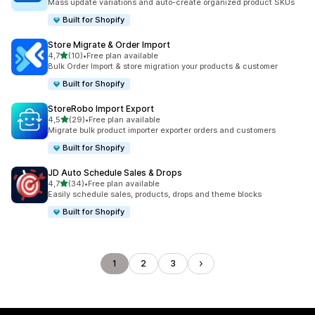
Mass update variations and auto-create organized product SKUs
Built for Shopify
Store Migrate & Order Import
av 5 stjerner
4,7
(10)
•
Free plan available
Totalt 10 omtaler
Bulk Order Import & store migration your products & customer
Built for Shopify
StoreRobo Import Export
av 5 stjerner
4,5
(29)
•
Free plan available
Totalt 29 omtaler
Migrate bulk product importer exporter orders and customers
Built for Shopify
JD Auto Schedule Sales & Drops
av 5 stjerner
4,7
(34)
•
Free plan available
Totalt 34 omtaler
Easily schedule sales, products, drops and theme blocks
Built for Shopify
1
2
3