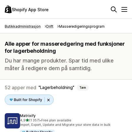
Shopify App Store
Butikkadministrasjon
Drift
Masseredigeringsprogram
Alle apper for masseredgering med funksjoner
for lagerbeholdning
Du har mange produkter. Spar tid med ulike
måter å redigere dem på samtidig.
52 apper med
Lagerbeholdning
Tøm
Built for Shopify
Matrixify
av 5 stjerner
4,9
(1 357)
•
Free plan available
Totalt 1357 omtaler
Import, Export, Update and Migrate your store data in bulk