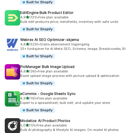
Built for Shopify
EditEngine Bulk Product Editor
av 5 stjerner
4,9
(131)
•
Free plan available
Totalt 131 omtaler
Bulk edit products price, metafields, inventory with safe undo
Built for Shopify
Webrex AI SEO Optimizer‑skjema
av 5 stjerner
4,8
(529)
•
Gratis abonnement tilgjengelig
Totalt 529 omtaler
25+ funksjoner for AI Meta SEO, Schema, Image, Breadcrumbs, Bl
Built for Shopify
PicManager Bulk Image Upload
av 5 stjerner
4,6
(36)
•
Free plan available
Totalt 36 omtaler
Boost upload image process with picture upload & optimization
Built for Shopify
eCommix ‑ Google Sheets Sync
av 5 stjerner
4,9
(19)
•
Free plan available
Totalt 19 omtaler
Export to a spreadsheet, bulk edit, and update your store
Built for Shopify
Modelize: AI Product Photos
av 5 stjerner
5,0
(13)
•
Free plan available
Totalt 13 omtaler
Bulk AI photography & lifestyle AI images. On-model AI photos.