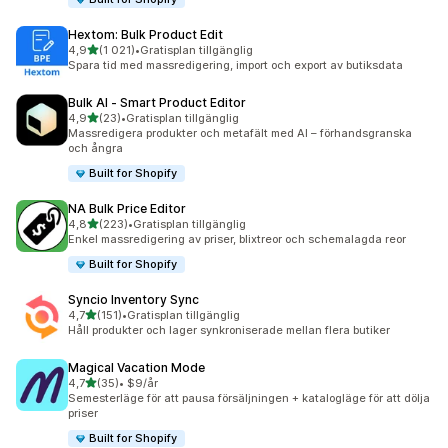
Hextom: Bulk Product Edit
av 5 stjärnor
4,9
(1 021)
•
Gratisplan tillgänglig
1021 recensioner totalt
Spara tid med massredigering, import och export av butiksdata
Bulk AI ‑ Smart Product Editor
av 5 stjärnor
4,9
(23)
•
Gratisplan tillgänglig
23 recensioner totalt
Massredigera produkter och metafält med AI – förhandsgranska
och ångra
Built for Shopify
NA Bulk Price Editor
av 5 stjärnor
4,8
(223)
•
Gratisplan tillgänglig
223 recensioner totalt
Enkel massredigering av priser, blixtreor och schemalagda reor
Built for Shopify
Syncio Inventory Sync
av 5 stjärnor
4,7
(151)
•
Gratisplan tillgänglig
151 recensioner totalt
Håll produkter och lager synkroniserade mellan flera butiker
Magical Vacation Mode
av 5 stjärnor
4,7
(35)
•
$9/år
35 recensioner totalt
Semesterläge för att pausa försäljningen + katalogläge för att dölja
priser
Built for Shopify