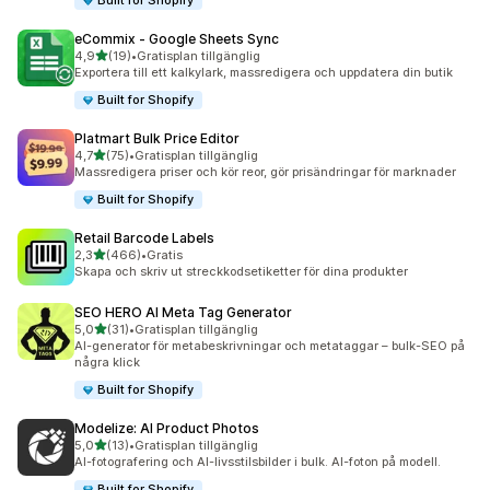
Built for Shopify
eCommix ‑ Google Sheets Sync
av 5 stjärnor
4,9
(19)
•
Gratisplan tillgänglig
19 recensioner totalt
Exportera till ett kalkylark, massredigera och uppdatera din butik
Built for Shopify
Platmart Bulk Price Editor
av 5 stjärnor
4,7
(75)
•
Gratisplan tillgänglig
75 recensioner totalt
Massredigera priser och kör reor, gör prisändringar för marknader
Built for Shopify
Retail Barcode Labels
av 5 stjärnor
2,3
(466)
•
Gratis
466 recensioner totalt
Skapa och skriv ut streckkodsetiketter för dina produkter
SEO HERO AI Meta Tag Generator
av 5 stjärnor
5,0
(31)
•
Gratisplan tillgänglig
31 recensioner totalt
AI-generator för metabeskrivningar och metataggar – bulk-SEO på
några klick
Built for Shopify
Modelize: AI Product Photos
av 5 stjärnor
5,0
(13)
•
Gratisplan tillgänglig
13 recensioner totalt
AI-fotografering och AI-livsstilsbilder i bulk. AI-foton på modell.
Built for Shopify