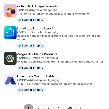
Pictu Bulk AI Image Generation
av 5 stjärnor
5,0
(13)
•
Gratisplan tillgänglig
13 recensioner totalt
AI-bilder, fotografi och produktbilder för hela kollektioner
Built for Shopify
StoreRobo Import Export
av 5 stjärnor
4,5
(29)
•
Gratisplan tillgänglig
29 recensioner totalt
Massimportera och massexportera produkter, migrera ordrar och
kunder
Built for Shopify
Merges AI ‑ Merge Products
av 5 stjärnor
4,9
(27)
•
Gratisplan tillgänglig
27 recensioner totalt
Kombinera separata produkter till en enda med inbyggda varianter
Built for Shopify
Accentuate Custom Fields
av 5 stjärnor
4,8
(154)
•
Gratisplan tillgänglig
154 recensioner totalt
Förbättra din butik med anpassade fält och unika layouter.
Built for Shopify
1
2
3
4
20