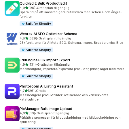
QuickEdit: Bulk Product Edit
av 5 stjärnor
4,9
(99)
•
Gratisplan tillgänglig
99 recensioner totalt
Spara tid på att massredigera butiksdata med schema och ångra-
funktion
Built for Shopify
Webrex AI SEO Optimizer Schema
av 5 stjärnor
4,8
(529)
•
Gratisplan tillgänglig
529 recensioner totalt
25+funktioner för AIMeta SEO, Schema, Image, Breadcrumbs, Blog
Built for Shopify
EditEngine Bulk Import Export
av 5 stjärnor
4,9
(131)
•
Gratisplan tillgänglig
131 recensioner totalt
Massredigera, importera/exportera produkter, priser, lager med mera
Built for Shopify
Photoroom AI Listing Assistant
av 5 stjärnor
4,7
(26)
•
Gratis
26 recensioner totalt
Massredigera produktbilder: optimerade och konsekventa
katalogbilder
PicManager Bulk Image Upload
av 5 stjärnor
4,6
(36)
•
Gratisplan tillgänglig
36 recensioner totalt
Förbättra processen för bilduppladdning med bilduppladdning och
optimering