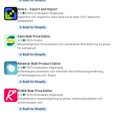
Built for Shopify
Altera ‑ Export and Import
av 5 stjärnor
5,0
(206)
•
Gratisplan tillgänglig
206 recensioner totalt
Importera och exportera data med Excel eller CSV. Matrixify-
kompatibelt
Built for Shopify
Sami Bulk Price Editor
av 5 stjärnor
4,8
(152)
•
Gratis
152 recensioner totalt
Massredigerare för produkter och automatisk återställning av priser
för kampanjer
Built for Shopify
Ablestar Bulk Product Editor
av 5 stjärnor
4,9
(787)
•
Gratisplan tillgänglig
787 recensioner totalt
Bulkredigera produkter och metafält med förhandsgranskning,
schemaläggning och ångra
Built for Shopify
RUBIX Bulk Price Editor
av 5 stjärnor
4,9
(129)
•
Gratisplan tillgänglig
129 recensioner totalt
Automatisera massredigering av priser, marknadsrabatter och
schemalagda reor
Built for Shopify