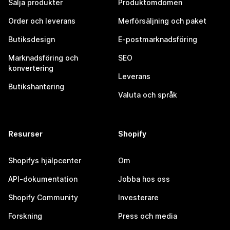
Sälja produkter
Produktomdömen
Order och leverans
Merförsäljning och paket
Butiksdesign
E-postmarknadsföring
Marknadsföring och
SEO
konvertering
Leverans
Butikshantering
Valuta och språk
Resurser
Shopify
Shopifys hjälpcenter
Om
API-dokumentation
Jobba hos oss
Shopify Community
Investerare
Forskning
Press och media