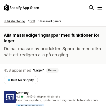
Shopify App Store
Butikshantering
Drift
Massredigerare
Alla massredigeringsappar med funktioner för
lager
Du har massor av produkter. Spara tid med olika
sätt att redigera alla på en gång.
458 appar med
Lager
Rensa
Built for Shopify
Matrixify
av 5 stjärnor
4,9
(1 367)
•
Gratisplan tillgänglig
1367 recensioner totalt
Importera, exportera, uppdatera och migrera din butiksdata i bulk