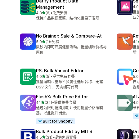
Datify Product Data
Sq
Management
4.9
总共
批
星（满分 5 星）
4.8
(6)
•
免费安装
总共 6 条评论
业
保持产品数据完整、结构化且易于发现
No Brainer: Sale & Compare‑At
Re
星（满分 5 星）
5.0
(1)
•
免费
4.1
总共 1 条评论
总共
数秒内即可开展促销活动。批量编辑价格与
批
原价
新
PS: Bulk Variant Editor
Cr
星（满分 5 星）
4.0
(5)
•
提供免费套餐
5.0
总共 5 条评论
总共
批量编辑和重命名多属性选项名称：无需
自
CSV 文件，无需编写代码
视
FlashX: Bulk Price Editor
AI
星（满分 5 星）
4.1
(34)
•
提供免费套餐
4.9
总共 34 条评论
总共
通过为限时抢购排期并使用批量价格编辑
节
器，以此提升销量。
Built for Shopify
Bulk Product Edit by MITS
Dr
星（满分 5 星）
4.5
(31)
•
提供免费套餐
提