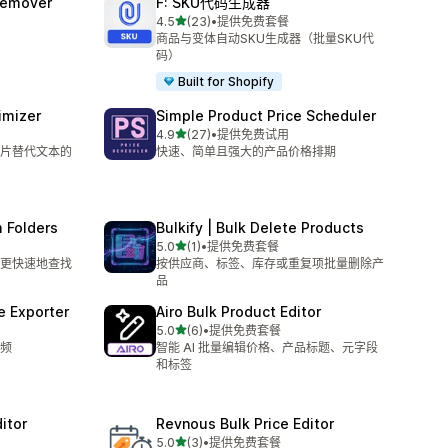
Remover
F: SKU代码生成器
星（满分 5 星）
4.5
(23)
•
提供免费套餐
总共 23 条评论
商品与变体自动SKU生成器（批量SKU代
码）
Built for Shopify
timizer
Simple Product Price Scheduler
星（满分 5 星）
4.9
(27)
•
提供免费试用
总共 27 条评论
片替代文本的
快速、简单且强大的产品价格排期
 Folders
Bulkify | Bulk Delete Products
星（满分 5 星）
5.0
(1)
•
提供免费套餐
总共 1 条评论
更快速地查找
按供应商、标签、库存或重复项批量删除产
品
 Exporter
Airo Bulk Product Editor
星（满分 5 星）
5.0
(6)
•
提供免费套餐
总共 6 条评论
频
智能 AI 批量编辑价格、产品标题、元字段
和标签
itor
Revnous Bulk Price Editor
星（满分 5 星）
5.0
(3)
•
提供免费套餐