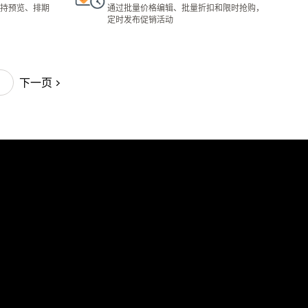
总共 3 条评论
持预览、排期
通过批量价格编辑、批量折扣和限时抢购，
定时发布促销活动
下一页