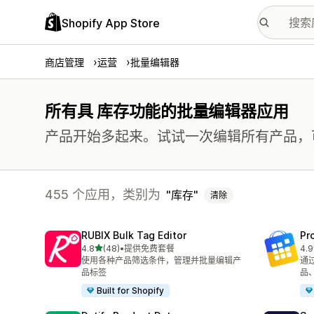
Shopify App Store
商店管理
运营
批量编辑器
所有具 库存功能的批量编辑器应用
产品开始多起来。试试一次编辑所有产品，
455 个应用，类别为
库存
清除
RUBIX Bulk Tag Editor
Pr
星（满分 5 星）
4.8
(48)
•
提供免费套餐
4.9
总共 48 条评论
总共
使用各种产品筛选条件，管理并批量编辑产
通过
品标签
品
Built for Shopify