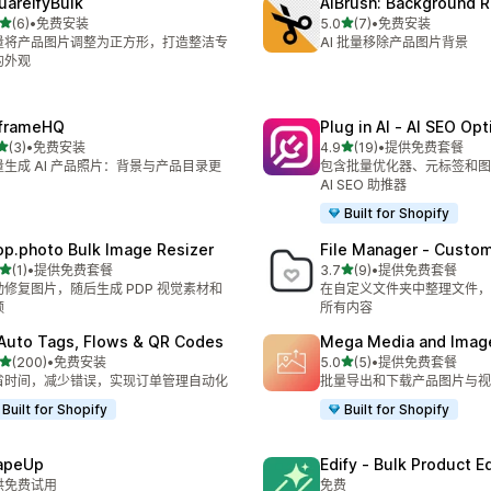
uareifyBulk
AIBrush: Background 
星（满分 5 星）
星（满分 5 星）
(6)
•
免费安装
5.0
(7)
•
免费安装
 6 条评论
总共 7 条评论
量将产品图片调整为正方形，打造整洁专
AI 批量移除产品图片背景
的外观
frameHQ
Plug in AI ‑ AI SEO Op
星（满分 5 星）
星（满分 5 星）
(3)
•
免费安装
4.9
(19)
•
提供免费套餐
 3 条评论
总共 19 条评论
量生成 AI 产品照片：背景与产品目录更
包含批量优化器、元标签和图
AI SEO 助推器
Built for Shopify
op.photo Bulk Image Resizer
File Manager ‑ Custom
星（满分 5 星）
星（满分 5 星）
(1)
•
提供免费套餐
3.7
(9)
•
提供免费套餐
 1 条评论
总共 9 条评论
动修复图片，随后生成 PDP 视觉素材和
在自定义文件夹中整理文件，
频
所有内容
 Auto Tags, Flows & QR Codes
Mega Media and Image
星（满分 5 星）
星（满分 5 星）
(200)
•
免费安装
5.0
(5)
•
提供免费套餐
 200 条评论
总共 5 条评论
省时间，减少错误，实现订单管理自动化
批量导出和下载产品图片与视
Built for Shopify
Built for Shopify
apeUp
Edify ‑ Bulk Product Ed
供免费试用
免费