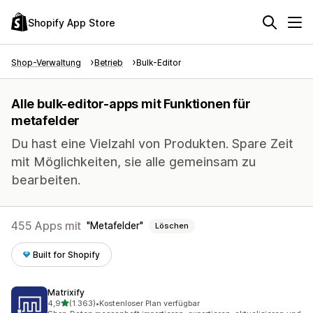
Shopify App Store
Shop-Verwaltung
Betrieb
Bulk-Editor
Alle bulk-editor-apps mit Funktionen für
metafelder
Du hast eine Vielzahl von Produkten. Spare Zeit
mit Möglichkeiten, sie alle gemeinsam zu
bearbeiten.
455 Apps mit
Metafelder
Löschen
Built for Shopify
Matrixify
von 5 Sternen
4,9
(1.363)
•
Kostenloser Plan verfügbar
1363 Rezensionen insgesamt