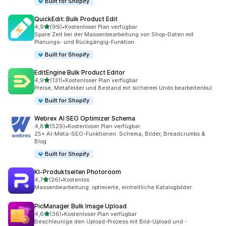
Built for Shopify
QuickEdit: Bulk Product Edit
von 5 Sternen
4,9
(99)
•
Kostenloser Plan verfügbar
99 Rezensionen insgesamt
Spare Zeit bei der Massenbearbeitung von Shop-Daten mit
Planungs- und Rückgängig-Funktion
Built for Shopify
EditEngine Bulk Product Editor
von 5 Sternen
4,9
(131)
•
Kostenloser Plan verfügbar
131 Rezensionen insgesamt
Preise, Metafelder und Bestand mit sicherem Undo bearbeitenbul
Built for Shopify
Webrex AI SEO Optimizer Schema
von 5 Sternen
4,8
(529)
•
Kostenloser Plan verfügbar
529 Rezensionen insgesamt
25+ AI-Meta-SEO-Funktionen: Schema, Bilder, Breadcrumbs &
Blog
Built for Shopify
KI‑Produktseiten Photoroom
von 5 Sternen
4,7
(26)
•
Kostenlos
26 Rezensionen insgesamt
Massenbearbeitung: optimierte, einheitliche Katalogbilder.
PicManager Bulk Image Upload
von 5 Sternen
4,6
(36)
•
Kostenloser Plan verfügbar
36 Rezensionen insgesamt
Beschleunige den Upload-Prozess mit Bild-Upload und -