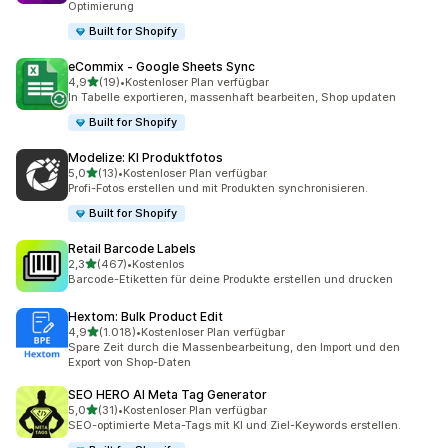
Optimierung
Built for Shopify
eCommix ‑ Google Sheets Sync
von 5 Sternen
4,9
(19)
•
Kostenloser Plan verfügbar
19 Rezensionen insgesamt
In Tabelle exportieren, massenhaft bearbeiten, Shop updaten
Built for Shopify
Modelize: KI Produktfotos
von 5 Sternen
5,0
(13)
•
Kostenloser Plan verfügbar
13 Rezensionen insgesamt
Profi-Fotos erstellen und mit Produkten synchronisieren.
Built for Shopify
Retail Barcode Labels
von 5 Sternen
2,3
(467)
•
Kostenlos
467 Rezensionen insgesamt
Barcode-Etiketten für deine Produkte erstellen und drucken
Hextom: Bulk Product Edit
von 5 Sternen
4,9
(1.018)
•
Kostenloser Plan verfügbar
1018 Rezensionen insgesamt
Spare Zeit durch die Massenbearbeitung, den Import und den
Export von Shop-Daten
SEO HERO AI Meta Tag Generator
von 5 Sternen
5,0
(31)
•
Kostenloser Plan verfügbar
31 Rezensionen insgesamt
SEO-optimierte Meta-Tags mit KI und Ziel-Keywords erstellen.