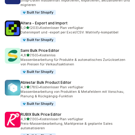
Shop-Daten massenhaft importieren, exportieren, aktualisieren und
migrieren
Built for Shopify
Altera ‑ Export and Import
von 5 Sternen
5,0
(203)
•
Kostenloser Plan verfügbar
203 Rezensionen insgesamt
Datenimport und -export per Excel/CSV. Matrixify-kompatibel
Built for Shopify
Sami Bulk Price Editor
von 5 Sternen
4,8
(150)
•
Kostenlos
150 Rezensionen insgesamt
Massenbearbeitung für Produkte & automatisches Zurücksetzen
von Preisen für Verkaufsaktionen
Built for Shopify
Ablestar Bulk Product Editor
von 5 Sternen
4,9
(785)
•
Kostenloser Plan verfügbar
785 Rezensionen insgesamt
Massenbearbeitung von Produkten & Metafeldern mit Vorschau,
Planung & Rückgängig-Funktion
Built for Shopify
RUBIX Bulk Price Editor
von 5 Sternen
4,9
(130)
•
Kostenloser Plan verfügbar
130 Rezensionen insgesamt
Preis-Massenbearbeitung, Marktpreise & geplante Sales
automatisieren