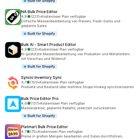
Built for Shopify
NA Bulk Price Editor
von 5 Sternen
4,8
(223)
•
Kostenloser Plan verfügbar
223 Rezensionen insgesamt
Einfache Massenbearbeitung von Preisen, Flash-Sales und
geplante Sales
Built for Shopify
Bulk AI ‑ Smart Product Editor
von 5 Sternen
4,9
(23)
•
Kostenloser Plan verfügbar
23 Rezensionen insgesamt
KI-gestützte Massenbearbeitung von Produkten und Metafeldern
mit Vorschau und Widerruf
Built for Shopify
Syncio Inventory Sync
von 5 Sternen
4,7
(151)
•
Kostenloser Plan verfügbar
151 Rezensionen insgesamt
Produkte und Bestand über mehrere Shops hinweg synchronisieren
Bulk Price Editor Pro
von 5 Sternen
4,6
(137)
•
Kostenloser Plan verfügbar
137 Rezensionen insgesamt
Massenpreise, geplante Rabatte, jederzeit zurücksetzen.
Built for Shopify
Platmart Bulk Price Editor
von 5 Sternen
4,7
(75)
•
Kostenloser Plan verfügbar
75 Rezensionen insgesamt
Preise in großen Mengen bearbeiten und Sales durchführen,