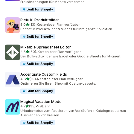
Preisänderungen für Märkte vornehmen
Built for Shopify
Pictu KI Produktbilder
von 5 Sternen
5,0
(13)
•
Kostenloser Plan verfügbar
13 Rezensionen insgesamt
Editor für Produktbilder & Videos für Ihre ganze Kollektion.
Built for Shopify
Mixtable Spreadsheet Editor
von 5 Sternen
4,5
(30)
•
Kostenloser Plan verfügbar
30 Rezensionen insgesamt
Der Bulk-Editor, der wie Excel oder Google Sheets funktioniert
Built for Shopify
Accentuate Custom Fields
von 5 Sternen
4,8
(154)
•
Kostenloser Plan verfügbar
154 Rezensionen insgesamt
Optimieren Sie Ihren Shop mit Custom-Layouts.
Built for Shopify
Magical Vacation Mode
von 5 Sternen
4,7
(35)
•
$9/Jahr
35 Rezensionen insgesamt
Urlaubsmodus zum Pausieren von Verkäufen + Katalogmodus zum
Ausblenden von Preisen
Built for Shopify