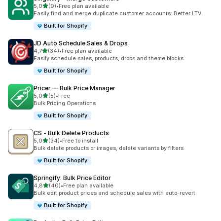
de 5 estrelas
5,0
(9)
•
Free plan available
9 total de avaliações
Easily find and merge duplicate customer accounts. Better LTV.
Built for Shopify
JD Auto Schedule Sales & Drops
de 5 estrelas
4,7
(34)
•
Free plan available
34 total de avaliações
Easily schedule sales, products, drops and theme blocks
Built for Shopify
Pricer — Bulk Price Manager
de 5 estrelas
5,0
(5)
•
Free
5 total de avaliações
Bulk Pricing Operations
Built for Shopify
CS ‑ Bulk Delete Products
de 5 estrelas
5,0
(34)
•
Free to install
34 total de avaliações
Bulk delete products or images, delete variants by filters
Built for Shopify
Springify: Bulk Price Editor
de 5 estrelas
4,8
(40)
•
Free plan available
40 total de avaliações
Bulk edit product prices and schedule sales with auto-revert
Built for Shopify