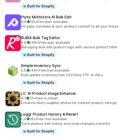
Built for Shopify
Plytix Multistore AI Bulk Edit
de 5 estrelas
4,6
(9)
•
Free plan available
9 total de avaliações
Fill gaps, translate & sync product content to all your stores
RUBIX Bulk Tag Editor
de 5 estrelas
4,8
(48)
•
Free plan available
48 total de avaliações
Managing bulk edit product tags with various product filter
Built for Shopify
Simple Inventory Sync
de 5 estrelas
5,0
(49)
•
Free trial available
49 total de avaliações
Bulk update inventory from CSV files, FTP, or URLs
Built for Shopify
LC: AI Product Image Enhancer
de 5 estrelas
4,7
(7)
•
Free to install
7 total de avaliações
Enhance blurry supplier photos for cleaner product listings
Loggr Product History & Revert
de 5 estrelas
5,0
(6)
•
Free trial available
6 total de avaliações
Track product edit history and undo changes instantly
Built for Shopify