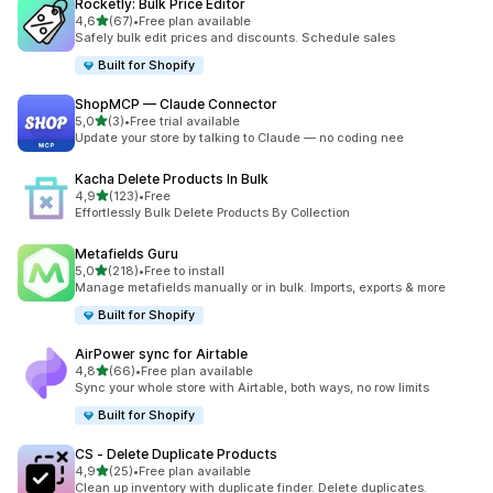
Rocketly: Bulk Price Editor
de 5 estrelas
4,6
(67)
•
Free plan available
67 total de avaliações
Safely bulk edit prices and discounts. Schedule sales
Built for Shopify
ShopMCP — Claude Connector
de 5 estrelas
5,0
(3)
•
Free trial available
3 total de avaliações
Update your store by talking to Claude — no coding nee
Kacha Delete Products In Bulk
de 5 estrelas
4,9
(123)
•
Free
123 total de avaliações
Effortlessly Bulk Delete Products By Collection
Metafields Guru
de 5 estrelas
5,0
(218)
•
Free to install
218 total de avaliações
Manage metafields manually or in bulk. Imports, exports & more
Built for Shopify
AirPower sync for Airtable
de 5 estrelas
4,8
(66)
•
Free plan available
66 total de avaliações
Sync your whole store with Airtable, both ways, no row limits
Built for Shopify
CS ‑ Delete Duplicate Products
de 5 estrelas
4,9
(25)
•
Free plan available
25 total de avaliações
Clean up inventory with duplicate finder. Delete duplicates.