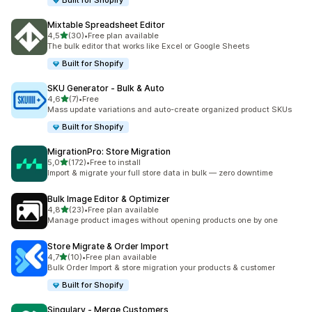
Built for Shopify
Mixtable Spreadsheet Editor
de 5 estrelas
4,5
(30)
•
Free plan available
30 total de avaliações
The bulk editor that works like Excel or Google Sheets
Built for Shopify
SKU Generator ‑ Bulk & Auto
de 5 estrelas
4,6
(7)
•
Free
7 total de avaliações
Mass update variations and auto-create organized product SKUs
Built for Shopify
MigrationPro: Store Migration
de 5 estrelas
5,0
(172)
•
Free to install
172 total de avaliações
Import & migrate your full store data in bulk — zero downtime
Bulk Image Editor & Optimizer
de 5 estrelas
4,8
(23)
•
Free plan available
23 total de avaliações
Manage product images without opening products one by one
Store Migrate & Order Import
de 5 estrelas
4,7
(10)
•
Free plan available
10 total de avaliações
Bulk Order Import & store migration your products & customer
Built for Shopify
Singulary ‑ Merge Customers