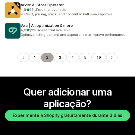
Arvio: AI Store Operator
de 5 estrelas
4,9
(4)
•
Free trial available
4 total de avaliações
Fix SEO, pricing, stock, and content in bulk—you approve.
Vela | AI, optimization & more
de 5 estrelas
4,6
(220)
•
Free trial available
220 total de avaliações
Optimize listing content and appearance to improve performance
1
2
3
4
5
19
Quer adicionar uma
aplicação?
Experimente a Shopify gratuitamente durante 3 dias