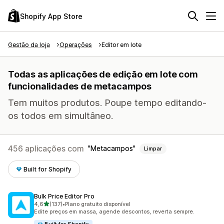
Shopify App Store
Gestão da loja
Operações
Editor em lote
Todas as aplicações de edição em lote com
funcionalidades de metacampos
Tem muitos produtos. Poupe tempo editando-
os todos em simultâneo.
456 aplicações com
Metacampos
Limpar
Built for Shopify
Bulk Price Editor Pro
de 5 estrelas
4,6
(137)
•
Plano gratuito disponível
137 total de avaliações
Edite preços em massa, agende descontos, reverta sempre.