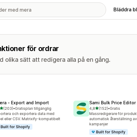
Bläddra b
ktioner för ordrar
olika sätt att redigera alla på en gång.
tera ‑ Export and Import
Sami Bulk Price Editor
av 5 stjärnor
av 5 stjärnor
(203)
•
Gratisplan tillgänglig
4,8
(152)
•
Gratis
 recensioner totalt
152 recensioner totalt
ortera och exportera data med
Massredigerare för produk
el eller CSV. Matrixify-kompatibelt
automatisk återställning av 
kampanjer
Built for Shopify
Built for Shopify