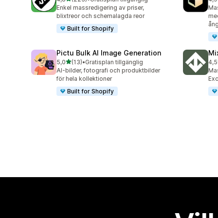
223 recensioner totalt
23 
Enkel massredigering av priser,
Mas
blixtreor och schemalagda reor
med
ång
Built for Shopify
Pictu Bulk AI Image Generation
Mi
av 5 stjärnor
5,0
(13)
•
Gratisplan tillgänglig
4,5
13 recensioner totalt
30 
AI-bilder, fotografi och produktbilder
Mas
för hela kollektioner
Exc
Built for Shopify