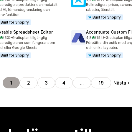
recensioner totalt
137 recensioner totalt
sredigera produkter och metafält
Bulkredigera priser, schem
 AI, förhandsgranskning och
rabatter, återställ.
ra-funktion
Built for Shopify
Built for Shopify
xtable Spreadsheet Editor
Accentuate Custom Fi
av 5 stjärnor
av 5 stjärnor
(30)
•
Gratisplan tillgänglig
4,8
(154)
•
Gratisplan tillg
recensioner totalt
154 recensioner totalt
sredigeraren som fungerar som
Förbättra din butik med an
el eller Google Sheets
och unika layouter.
Built for Shopify
Built for Shopify
Nästa
1
2
3
4
…
19