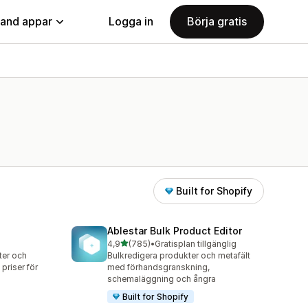
land appar
Logga in
Börja gratis
Built for Shopify
Ablestar Bulk Product Editor
av 5 stjärnor
4,9
(785)
•
Gratisplan tillgänglig
785 recensioner totalt
ter och
Bulkredigera produkter och metafält
priser för
med förhandsgranskning,
schemaläggning och ångra
Built for Shopify