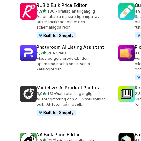
RUBIX Bulk Price Editor
Qu
av 5 stjärnor
4,9
(130)
•
Gratisplan tillgänglig
4,9
130 recensioner totalt
99 
Automatisera massredigeringar av
Spa
priser, marknadspriser och
but
schemalagda reor
fun
Built for Shopify
Photoroom AI Listing Assistant
Pi
av 5 stjärnor
4,7
(26)
•
Gratis
4,6
26 recensioner totalt
36 
Massredigera produktbilder:
För
optimerade och konsekventa
bil
katalogbilder
och
Modelize: AI Product Photos
Re
av 5 stjärnor
5,0
(13)
•
Gratisplan tillgänglig
2,3
13 recensioner totalt
467
AI-fotografering och AI-livsstilsbilder i
Ska
bulk. AI-foton på modell.
för
Built for Shopify
NA Bulk Price Editor
Bu
av 5 stjärnor
4,8
(223)
•
Gratisplan tillgänglig
4,9