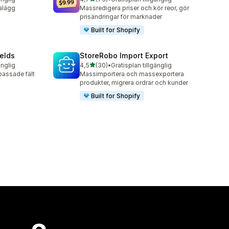
75 recensioner totalt
alägg
Massredigera priser och kör reor, gör
prisändringar för marknader
Built for Shopify
elds
StoreRobo Import Export
av 5 stjärnor
änglig
4,5
(30)
•
Gratisplan tillgänglig
30 recensioner totalt
passade fält
Massimportera och massexportera
produkter, migrera ordrar och kunder
Built for Shopify