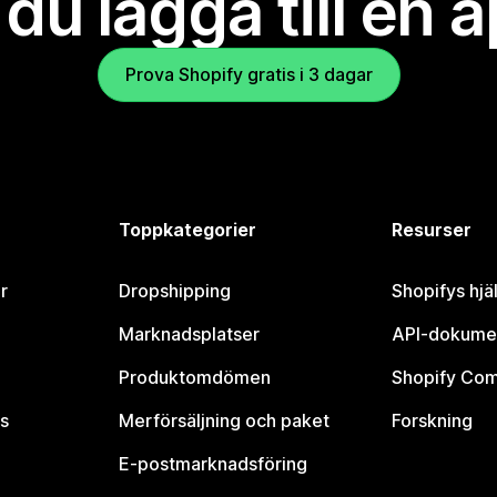
l du lägga till en 
Prova Shopify gratis i 3 dagar
Toppkategorier
Resurser
r
Dropshipping
Shopifys hjä
Marknadsplatser
API-dokume
Produktomdömen
Shopify Co
s
Merförsäljning och paket
Forskning
E-postmarknadsföring