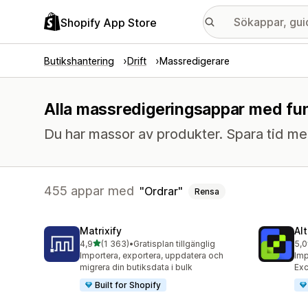
Shopify App Store
Butikshantering
Drift
Massredigerare
Alla massredigeringsappar med fun
Du har massor av produkter. Spara tid med 
455 appar med
Ordrar
Rensa
Matrixify
Al
av 5 stjärnor
4,9
(1 363)
•
Gratisplan tillgänglig
5,0
1363 recensioner totalt
203
Importera, exportera, uppdatera och
Imp
migrera din butiksdata i bulk
Exc
Built for Shopify