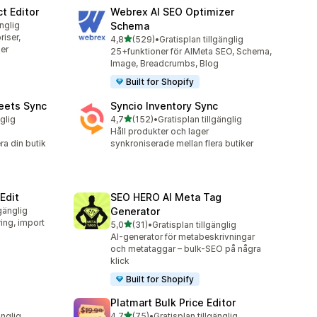
t Editor
Webrex AI SEO Optimizer
änglig
Schema
iser,
av 5 stjärnor
4,8
(529)
•
Gratisplan tillgänglig
529 recensioner totalt
er
25+funktioner för AIMeta SEO, Schema,
Image, Breadcrumbs, Blog
Built for Shopify
eets Sync
Syncio Inventory Sync
av 5 stjärnor
nglig
4,7
(152)
•
Gratisplan tillgänglig
152 recensioner totalt
Håll produkter och lager
a din butik
synkroniserade mellan flera butiker
Edit
SEO HERO AI Meta Tag
lgänglig
Generator
ing, import
av 5 stjärnor
5,0
(31)
•
Gratisplan tillgänglig
31 recensioner totalt
AI-generator för metabeskrivningar
och metataggar – bulk-SEO på några
klick
Built for Shopify
Platmart Bulk Price Editor
av 5 stjärnor
änglig
4,7
(75)
•
Gratisplan tillgänglig