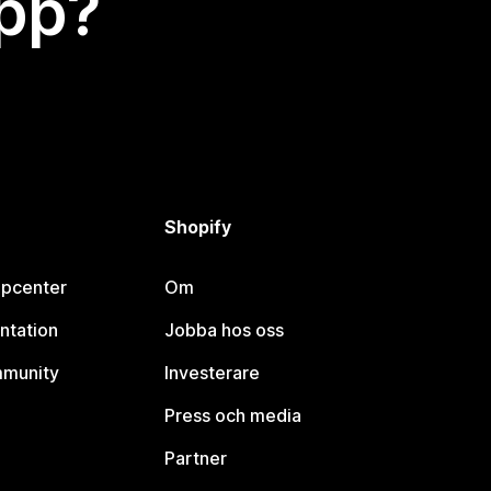
app?
Shopify
lpcenter
Om
ntation
Jobba hos oss
mmunity
Investerare
Press och media
Partner