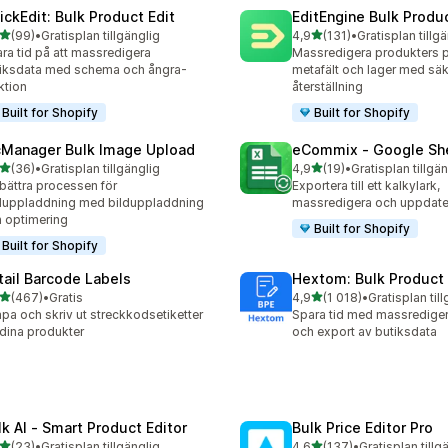
ickEdit: Bulk Product Edit
EditEngine Bulk Produc
av 5 stjärnor
av 5 stjärnor
(99)
•
Gratisplan tillgänglig
4,9
(131)
•
Gratisplan tillg
recensioner totalt
131 recensioner totalt
ra tid på att massredigera
Massredigera produkters pr
iksdata med schema och ångra-
metafält och lager med säk
ktion
återställning
Built for Shopify
Built for Shopify
cManager Bulk Image Upload
eCommix ‑ Google Sh
av 5 stjärnor
av 5 stjärnor
(36)
•
Gratisplan tillgänglig
4,9
(19)
•
Gratisplan tillgä
recensioner totalt
19 recensioner totalt
bättra processen för
Exportera till ett kalkylark,
duppladdning med bilduppladdning
massredigera och uppdater
 optimering
Built for Shopify
Built for Shopify
tail Barcode Labels
Hextom: Bulk Product 
av 5 stjärnor
av 5 stjärnor
(467)
•
Gratis
4,9
(1 018)
•
Gratisplan til
 recensioner totalt
1018 recensioner totalt
pa och skriv ut streckkodsetiketter
Spara tid med massrediger
 dina produkter
och export av butiksdata
lk AI ‑ Smart Product Editor
Bulk Price Editor Pro
av 5 stjärnor
av 5 stjärnor
(23)
•
Gratisplan tillgänglig
4,6
(137)
•
Gratisplan tillg