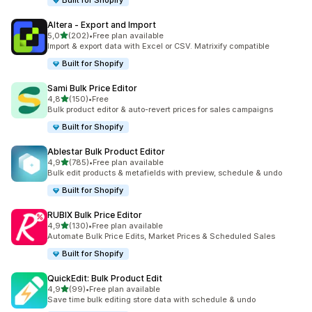
Built for Shopify
Altera ‑ Export and Import
z 5 hvězd
5,0
(202)
•
Free plan available
Celkový počet recenzí: 202
Import & export data with Excel or CSV. Matrixify compatible
Built for Shopify
Sami Bulk Price Editor
z 5 hvězd
4,8
(150)
•
Free
Celkový počet recenzí: 150
Bulk product editor & auto-revert prices for sales campaigns
Built for Shopify
Ablestar Bulk Product Editor
z 5 hvězd
4,9
(785)
•
Free plan available
Celkový počet recenzí: 785
Bulk edit products & metafields with preview, schedule & undo
Built for Shopify
RUBIX Bulk Price Editor
z 5 hvězd
4,9
(130)
•
Free plan available
Celkový počet recenzí: 130
Automate Bulk Price Edits, Market Prices & Scheduled Sales
Built for Shopify
QuickEdit: Bulk Product Edit
z 5 hvězd
4,9
(99)
•
Free plan available
Celkový počet recenzí: 99
Save time bulk editing store data with schedule & undo