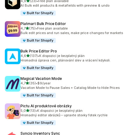
z 5 hvězd
4,9
(23)
•
Free plan available
Celkový počet recenzí: 23
AI Bulk edit products & metafields with preview & undo
Built for Shopify
Platmart Bulk Price Editor
z 5 hvězd
4,7
(75)
•
Free plan available
Celkový počet recenzí: 75
Bulk edit prices and run sales, make price changes for markets
Built for Shopify
Bulk Price Editor Pro
z 5 hvězd
4,6
(137)
•
K dispozici je bezplatný plán
Celkový počet recenzí: 137
Hromadná úprava cen, plánování slev a vrácení kdykoli.
Built for Shopify
Magical Vacation Mode
z 5 hvězd
4,7
(35)
•
$9/year
Celkový počet recenzí: 35
Vacation Mode to Pause Sales + Catalog Mode to Hide Prices
Built for Shopify
Pictu AI produktové obrázky
z 5 hvězd
5,0
(13)
•
K dispozici je bezplatný plán
Celkový počet recenzí: 13
Hromadný editor obrázků – upravte stovky fotek rychle
Built for Shopify
Syncio Inventory Sync