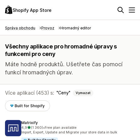
Shopify App Store
Správa obchodu
Provoz
Hromadný editor
Všechny aplikace pro hromadné úpravy s
funkcemi pro ceny
Máte hodně produktů. Ušetřete čas pomocí
funkcí hromadných úprav.
Více aplikací (453) s:
Ceny
Vymazat
Built for Shopify
Matrixify
z 5 hvězd
4,9
(1 360)
•
Free plan available
Celkový počet recenzí: 1360
Import, Export, Update and Migrate your store data in bulk