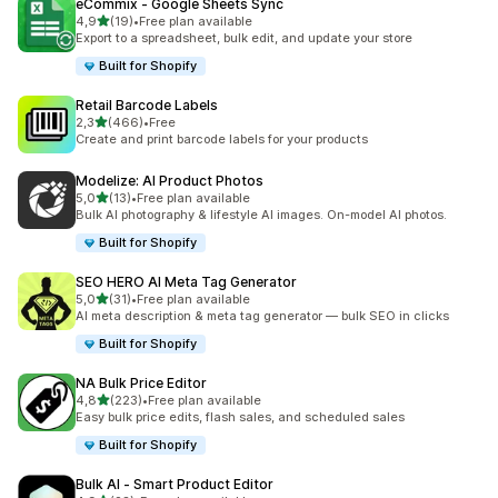
eCommix ‑ Google Sheets Sync
z 5 hvězd
4,9
(19)
•
Free plan available
Celkový počet recenzí: 19
Export to a spreadsheet, bulk edit, and update your store
Built for Shopify
Retail Barcode Labels
z 5 hvězd
2,3
(466)
•
Free
Celkový počet recenzí: 466
Create and print barcode labels for your products
Modelize: AI Product Photos
z 5 hvězd
5,0
(13)
•
Free plan available
Celkový počet recenzí: 13
Bulk AI photography & lifestyle AI images. On-model AI photos.
Built for Shopify
SEO HERO AI Meta Tag Generator
z 5 hvězd
5,0
(31)
•
Free plan available
Celkový počet recenzí: 31
AI meta description & meta tag generator — bulk SEO in clicks
Built for Shopify
NA Bulk Price Editor
z 5 hvězd
4,8
(223)
•
Free plan available
Celkový počet recenzí: 223
Easy bulk price edits, flash sales, and scheduled sales
Built for Shopify
Bulk AI ‑ Smart Product Editor