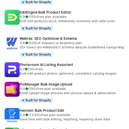
Built for Shopify
EditEngine Bulk Product Editor
z 5 hvězd
4,9
(131)
•
Free plan available
Celkový počet recenzí: 131
Bulk edit products price, metafields, inventory with safe undo
Built for Shopify
Webrex: SEO Optimizer & Schema
z 5 hvězd
4,8
(529)
•
K dispozici je bezplatný plán
Celkový počet recenzí: 529
25+ funkcí pro AIMetaSEO schéma obrázek drobečková naviga blog
Built for Shopify
Photoroom AI Listing Assistant
z 5 hvězd
4,7
(26)
•
Free
Celkový počet recenzí: 26
Bulk edit product photos: optimized, consistent catalog images
PicManager Bulk Image Upload
z 5 hvězd
4,6
(36)
•
Free plan available
Celkový počet recenzí: 36
Boost upload image process with picture upload & optimization
Built for Shopify
Hextom: Bulk Product Edit
z 5 hvězd
4,9
(1 020)
•
Free plan available
Celkový počet recenzí: 1020
Save time with bulk editing, importing, exporting store data