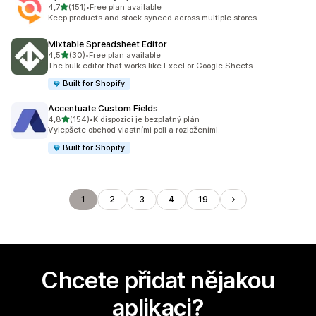
z 5 hvězd
4,7
(151)
•
Free plan available
Celkový počet recenzí: 151
Keep products and stock synced across multiple stores
Mixtable Spreadsheet Editor
z 5 hvězd
4,5
(30)
•
Free plan available
Celkový počet recenzí: 30
The bulk editor that works like Excel or Google Sheets
Built for Shopify
Accentuate Custom Fields
z 5 hvězd
4,8
(154)
•
K dispozici je bezplatný plán
Celkový počet recenzí: 154
Vylepšete obchod vlastními poli a rozloženími.
Built for Shopify
1
2
3
4
19
Chcete přidat nějakou
aplikaci?