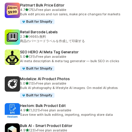
Platmart Bulk Price Editor
5つ星中
4.7
(75)
•
Free plan available
合計レビュー数：75件
Bulk edit prices and run sales, make price changes for markets
Built for Shopify
Retail Barcode Labels
5つ星中
2.3
(466)
•
無料
合計レビュー数：466件
商品のバーコードラベルを作成して印刷する
SEO HERO AI Meta Tag Generator
5つ星中
5.0
(31)
•
Free plan available
合計レビュー数：31件
AI meta description & meta tag generator — bulk SEO in clicks
Built for Shopify
Modelize: AI Product Photos
5つ星中
5.0
(13)
•
Free plan available
合計レビュー数：13件
Bulk AI photography & lifestyle AI images. On-model AI photos.
Built for Shopify
Hextom: Bulk Product Edit
5つ星中
4.9
(1,021)
•
Free plan available
合計レビュー数：1021件
Save time with bulk editing, importing, exporting store data
Bulk AI ‑ Smart Product Editor
5つ星中
4.9
(23)
•
Free plan available