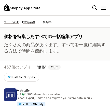
Shopify App Store
ストア管理
運営業務
一括編集
価格を特集したすべての一括編集アプリ
たくさんの商品があります。すべてを一度に編集す
る方法で時間を節約します。
457個のアプリ：
価格
クリア
Built for Shopify
Matrixify
5つ星中
4.9
(1,365)
•
Free plan available
合計レビュー数：1365件
Import, Export, Update and Migrate your store data in bulk
Built for Shopify