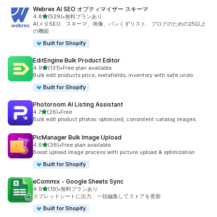
Webrex AI SEO オプティマイザー スキーマ
5つ星中
4.8
(529)
•
無料プランあり
合計レビュー数：529件
AIメタSEO、スキーマ、画像、パンくずリスト、ブログのための25以上
の機能
Built for Shopify
EditEngine Bulk Product Editor
5つ星中
4.9
(131)
•
Free plan available
合計レビュー数：131件
Bulk edit products price, metafields, inventory with safe undo
Built for Shopify
Photoroom AI Listing Assistant
5つ星中
4.7
(26)
•
Free
合計レビュー数：26件
Bulk edit product photos: optimized, consistent catalog images
PicManager Bulk Image Upload
5つ星中
4.6
(36)
•
Free plan available
合計レビュー数：36件
Boost upload image process with picture upload & optimization
Built for Shopify
eCommix ‑ Google Sheets Sync
5つ星中
4.9
(19)
•
無料プランあり
合計レビュー数：19件
スプレッドシートに出力、一括編集してストアを更新
Built for Shopify