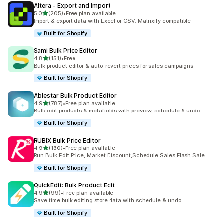
Altera ‑ Export and Import
5つ星中
5.0
(205)
•
Free plan available
合計レビュー数：205件
Import & export data with Excel or CSV. Matrixify compatible
Built for Shopify
Sami Bulk Price Editor
5つ星中
4.8
(151)
•
Free
合計レビュー数：151件
Bulk product editor & auto-revert prices for sales campaigns
Built for Shopify
Ablestar Bulk Product Editor
5つ星中
4.9
(787)
•
Free plan available
合計レビュー数：787件
Bulk edit products & metafields with preview, schedule & undo
Built for Shopify
RUBIX Bulk Price Editor
5つ星中
4.9
(130)
•
Free plan available
合計レビュー数：130件
Run Bulk Edit Price, Market Discount,Schedule Sales,Flash Sale
Built for Shopify
QuickEdit: Bulk Product Edit
5つ星中
4.9
(99)
•
Free plan available
合計レビュー数：99件
Save time bulk editing store data with schedule & undo
Built for Shopify