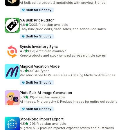
合計レビュー数：23件
AI Bulk edit products & metafields with preview & undo
Built for Shopify
NA Bulk Price Editor
5つ星中
4.8
(223)
•
Free plan available
合計レビュー数：223件
Easy bulk price edits, flash sales, and scheduled sales
Built for Shopify
Syncio Inventory Sync
5つ星中
4.7
(151)
•
Free plan available
合計レビュー数：151件
Keep products and stock synced across multiple stores
Magical Vacation Mode
5つ星中
4.7
(35)
•
$9/year
合計レビュー数：35件
Vacation Mode to Pause Sales + Catalog Mode to Hide Prices
Built for Shopify
Pictu Bulk AI Image Generation
5つ星中
5.0
(13)
•
Free plan available
合計レビュー数：13件
AI Images, Photography & Product Images for entire collections
Built for Shopify
StoreRobo Import Export
5つ星中
4.5
(29)
•
Free plan available
合計レビュー数：29件
Migrate bulk product importer exporter orders and customers