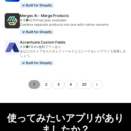
Built for Shopify
Merges AI ‑ Merge Products
5つ星中
4.9
(27)
•
Free plan available
合計レビュー数：27件
Combine separate products into one with native variants
Built for Shopify
Accentuate Custom Fields
5つ星中
4.8
(154)
•
無料プランあり
合計レビュー数：154件
あなたのストアをカスタムフィールドとユニークなレイアウトで改善しま
しょう。
Built for Shopify
1
2
3
4
20
使ってみたいアプリがあり
ましたか？