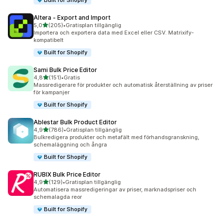
Built for Shopify
Altera ‑ Export and Import
av 5 stjärnor
5,0
(205)
•
Gratisplan tillgänglig
205 recensioner totalt
Importera och exportera data med Excel eller CSV. Matrixify-
kompatibelt
Built for Shopify
Sami Bulk Price Editor
av 5 stjärnor
4,8
(151)
•
Gratis
151 recensioner totalt
Massredigerare för produkter och automatisk återställning av priser
för kampanjer
Built for Shopify
Ablestar Bulk Product Editor
av 5 stjärnor
4,9
(786)
•
Gratisplan tillgänglig
786 recensioner totalt
Bulkredigera produkter och metafält med förhandsgranskning,
schemaläggning och ångra
Built for Shopify
RUBIX Bulk Price Editor
av 5 stjärnor
4,9
(129)
•
Gratisplan tillgänglig
129 recensioner totalt
Automatisera massredigeringar av priser, marknadspriser och
schemalagda reor
Built for Shopify