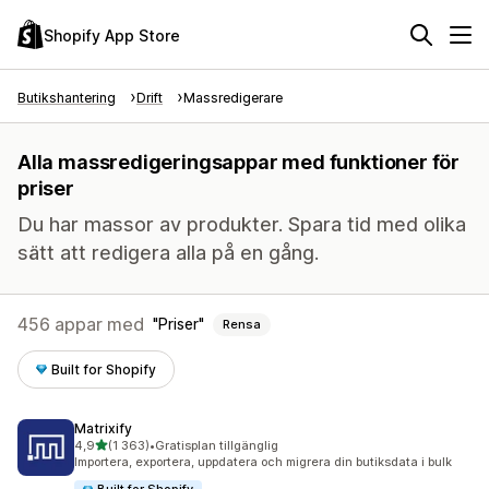
Shopify App Store
Butikshantering
Drift
Massredigerare
Alla massredigeringsappar med funktioner för
priser
Du har massor av produkter. Spara tid med olika
sätt att redigera alla på en gång.
456 appar med
Priser
Rensa
Built for Shopify
Matrixify
av 5 stjärnor
4,9
(1 363)
•
Gratisplan tillgänglig
1363 recensioner totalt
Importera, exportera, uppdatera och migrera din butiksdata i bulk