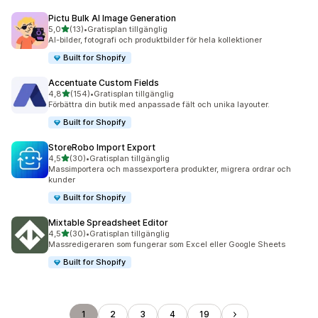
Pictu Bulk AI Image Generation
av 5 stjärnor
5,0
(13)
•
Gratisplan tillgänglig
13 recensioner totalt
AI-bilder, fotografi och produktbilder för hela kollektioner
Built for Shopify
Accentuate Custom Fields
av 5 stjärnor
4,8
(154)
•
Gratisplan tillgänglig
154 recensioner totalt
Förbättra din butik med anpassade fält och unika layouter.
Built for Shopify
StoreRobo Import Export
av 5 stjärnor
4,5
(30)
•
Gratisplan tillgänglig
30 recensioner totalt
Massimportera och massexportera produkter, migrera ordrar och
kunder
Built for Shopify
Mixtable Spreadsheet Editor
av 5 stjärnor
4,5
(30)
•
Gratisplan tillgänglig
30 recensioner totalt
Massredigeraren som fungerar som Excel eller Google Sheets
Built for Shopify
1
2
3
4
19