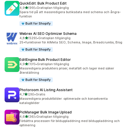
QuickEdit: Bulk Product Edit
av 5 stjärnor
4,9
(99)
•
Gratisplan tillgänglig
99 recensioner totalt
Spara tid på att massredigera butiksdata med schema och ångra-
funktion
Built for Shopify
Webrex AI SEO Optimizer Schema
av 5 stjärnor
4,8
(529)
•
Gratisplan tillgänglig
529 recensioner totalt
25+funktioner för AIMeta SEO, Schema, Image, Breadcrumbs, Blog
Built for Shopify
EditEngine Bulk Product Editor
av 5 stjärnor
4,9
(131)
•
Gratisplan tillgänglig
131 recensioner totalt
Massredigera produkters priser, metafält och lager med säker
återställning
Built for Shopify
Photoroom AI Listing Assistant
av 5 stjärnor
4,7
(26)
•
Gratis
26 recensioner totalt
Massredigera produktbilder: optimerade och konsekventa
katalogbilder
PicManager Bulk Image Upload
av 5 stjärnor
4,6
(36)
•
Gratisplan tillgänglig
36 recensioner totalt
Förbättra processen för bilduppladdning med bilduppladdning och
optimering