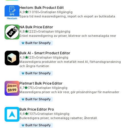
Hextom: Bulk Product Edit
av 5 stjärnor
4,9
(1 019)
•
Gratisplan tillgänglig
1019 recensioner totalt
Spara tid med massredigering, import och export av butiksdata
NA Bulk Price Editor
av 5 stjärnor
4,8
(222)
•
Gratisplan tillgänglig
222 recensioner totalt
Enkel massredigering av priser, blixtreor och schemalagda reor
Built for Shopify
Bulk AI ‑ Smart Product Editor
av 5 stjärnor
4,9
(23)
•
Gratisplan tillgänglig
23 recensioner totalt
Massredigera produkter och metafält med AI, förhandsgranskning
och ångra-funktion
Built for Shopify
Platmart Bulk Price Editor
av 5 stjärnor
4,7
(75)
•
Gratisplan tillgänglig
75 recensioner totalt
Massredigera priser och kör reor, gör prisändringar för marknader
Built for Shopify
Bulk Price Editor Pro
av 5 stjärnor
4,6
(137)
•
Gratisplan tillgänglig
137 recensioner totalt
Bulkredigera priser, schemalägg rabatter, återställ.
Built for Shopify