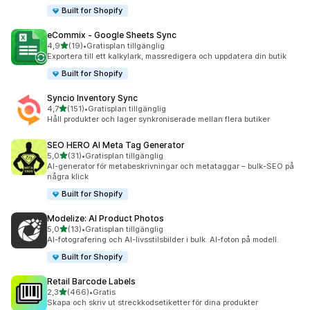
Built for Shopify
eCommix ‑ Google Sheets Sync
av 5 stjärnor
4,9
(19)
•
Gratisplan tillgänglig
19 recensioner totalt
Exportera till ett kalkylark, massredigera och uppdatera din butik
Built for Shopify
Syncio Inventory Sync
av 5 stjärnor
4,7
(151)
•
Gratisplan tillgänglig
151 recensioner totalt
Håll produkter och lager synkroniserade mellan flera butiker
SEO HERO AI Meta Tag Generator
av 5 stjärnor
5,0
(31)
•
Gratisplan tillgänglig
31 recensioner totalt
AI-generator för metabeskrivningar och metataggar – bulk-SEO på
några klick
Built for Shopify
Modelize: AI Product Photos
av 5 stjärnor
5,0
(13)
•
Gratisplan tillgänglig
13 recensioner totalt
AI-fotografering och AI-livsstilsbilder i bulk. AI-foton på modell.
Built for Shopify
Retail Barcode Labels
av 5 stjärnor
2,3
(466)
•
Gratis
466 recensioner totalt
Skapa och skriv ut streckkodsetiketter för dina produkter