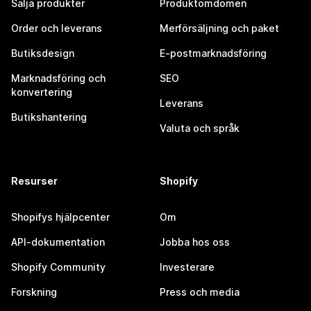
Sälja produkter
Produktomdömen
Order och leverans
Merförsäljning och paket
Butiksdesign
E-postmarknadsföring
Marknadsföring och
SEO
konvertering
Leverans
Butikshantering
Valuta och språk
Resurser
Shopify
Shopifys hjälpcenter
Om
API-dokumentation
Jobba hos oss
Shopify Community
Investerare
Forskning
Press och media