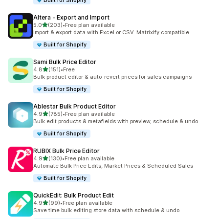
Built for Shopify
Altera ‑ Export and Import
เต็ม 5 ดาว
5.0
(203)
•
Free plan available
ทั้งหมด 203 รีวิว
Import & export data with Excel or CSV. Matrixify compatible
Built for Shopify
Sami Bulk Price Editor
เต็ม 5 ดาว
4.8
(151)
•
Free
ทั้งหมด 151 รีวิว
Bulk product editor & auto-revert prices for sales campaigns
Built for Shopify
Ablestar Bulk Product Editor
เต็ม 5 ดาว
4.9
(785)
•
Free plan available
ทั้งหมด 785 รีวิว
Bulk edit products & metafields with preview, schedule & undo
Built for Shopify
RUBIX Bulk Price Editor
เต็ม 5 ดาว
4.9
(130)
•
Free plan available
ทั้งหมด 130 รีวิว
Automate Bulk Price Edits, Market Prices & Scheduled Sales
Built for Shopify
QuickEdit: Bulk Product Edit
เต็ม 5 ดาว
4.9
(99)
•
Free plan available
ทั้งหมด 99 รีวิว
Save time bulk editing store data with schedule & undo