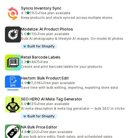
Syncio Inventory Sync
เต็ม 5 ดาว
4.7
(151)
•
Free plan available
ทั้งหมด 151 รีวิว
Keep products and stock synced across multiple stores
Modelize: AI Product Photos
เต็ม 5 ดาว
5.0
(13)
•
Free plan available
ทั้งหมด 13 รีวิว
Bulk AI photography & lifestyle AI images. On-model AI photos.
Built for Shopify
Retail Barcode Labels
เต็ม 5 ดาว
2.3
(467)
•
Free
ทั้งหมด 467 รีวิว
Create and print barcode labels for your products
Hextom: Bulk Product Edit
เต็ม 5 ดาว
4.9
(1,018)
•
Free plan available
ทั้งหมด 1018 รีวิว
Save time with bulk editing, importing, exporting store data
SEO HERO AI Meta Tag Generator
เต็ม 5 ดาว
5.0
(31)
•
Free plan available
ทั้งหมด 31 รีวิว
AI meta description & meta tag generator — bulk SEO in clicks
Built for Shopify
NA Bulk Price Editor
เต็ม 5 ดาว
4.8
(222)
•
Free plan available
ทั้งหมด 222 รีวิว
Easy bulk price edits, flash sales, and scheduled sales