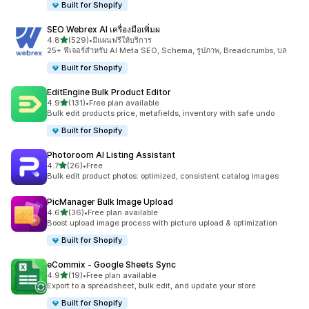
Built for Shopify
SEO Webrex AI เครื่องมือเพิ่มผ
เต็ม 5 ดาว
4.8
(529)
•
มีแผนฟรีให้บริการ
ทั้งหมด 529 รีวิว
25+ ฟีเจอร์สำหรับ AI Meta SEO, Schema, รูปภาพ, Breadcrumbs, บล
Built for Shopify
EditEngine Bulk Product Editor
เต็ม 5 ดาว
4.9
(131)
•
Free plan available
ทั้งหมด 131 รีวิว
Bulk edit products price, metafields, inventory with safe undo
Built for Shopify
Photoroom AI Listing Assistant
เต็ม 5 ดาว
4.7
(26)
•
Free
ทั้งหมด 26 รีวิว
Bulk edit product photos: optimized, consistent catalog images
PicManager Bulk Image Upload
เต็ม 5 ดาว
4.6
(36)
•
Free plan available
ทั้งหมด 36 รีวิว
Boost upload image process with picture upload & optimization
Built for Shopify
eCommix ‑ Google Sheets Sync
เต็ม 5 ดาว
4.9
(19)
•
Free plan available
ทั้งหมด 19 รีวิว
Export to a spreadsheet, bulk edit, and update your store
Built for Shopify