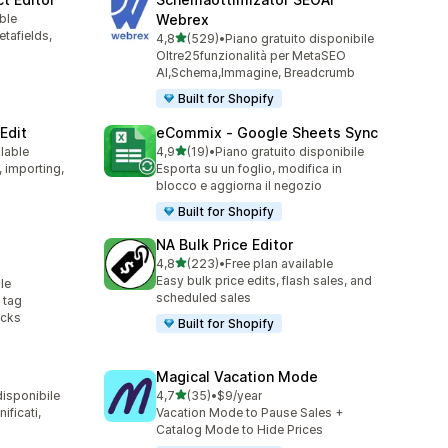
ble
Webrex
etafields,
stelle su 5
4,8
(529)
•
Piano gratuito disponibile
529 recensioni totali
Oltre25funzionalità per MetaSEO
AI,Schema,Immagine, Breadcrumb
Built for Shopify
Edit
eCommix ‑ Google Sheets Sync
stelle su 5
ilable
4,9
(19)
•
Piano gratuito disponibile
19 recensioni totali
, importing,
Esporta su un foglio, modifica in
blocco e aggiorna il negozio
Built for Shopify
g
NA Bulk Price Editor
stelle su 5
4,8
(223)
•
Free plan available
223 recensioni totali
Easy bulk price edits, flash sales, and
le
scheduled sales
 tag
icks
Built for Shopify
Magical Vacation Mode
stelle su 5
disponibile
4,7
(35)
•
$9/year
35 recensioni totali
ificati,
Vacation Mode to Pause Sales +
Catalog Mode to Hide Prices