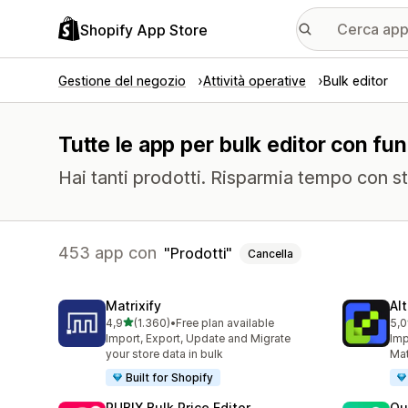
Shopify App Store
Gestione del negozio
Attività operative
Bulk editor
Tutte le app per bulk editor con funz
Hai tanti prodotti. Risparmia tempo con st
453 app con
Prodotti
Cancella
Matrixify
Al
stelle su 5
4,9
(1.360)
•
Free plan available
5,0
1360 recensioni totali
202
Import, Export, Update and Migrate
Imp
your store data in bulk
Mat
Built for Shopify
RUBIX Bulk Price Editor
Qu