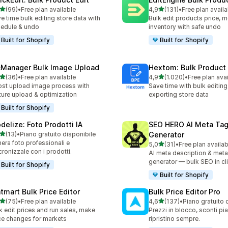
stelle su 5
stelle su 5
(99)
•
Free plan available
4,9
(131)
•
Free plan availa
recensioni totali
131 recensioni totali
e time bulk editing store data with
Bulk edit products price, m
edule & undo
inventory with safe undo
Built for Shopify
Built for Shopify
cManager Bulk Image Upload
Hextom: Bulk Product 
stelle su 5
stelle su 5
(36)
•
Free plan available
4,9
(1.020)
•
Free plan ava
recensioni totali
1020 recensioni totali
st upload image process with
Save time with bulk editing
ture upload & optimization
exporting store data
Built for Shopify
delize: Foto Prodotti IA
SEO HERO AI Meta Ta
stelle su 5
(13)
•
Piano gratuito disponibile
Generator
recensioni totali
era foto professionali e
stelle su 5
5,0
(31)
•
Free plan availab
31 recensioni totali
cronizzale con i prodotti.
AI meta description & meta
generator — bulk SEO in cl
Built for Shopify
Built for Shopify
atmart Bulk Price Editor
Bulk Price Editor Pro
stelle su 5
stelle su 5
(75)
•
Free plan available
4,6
(137)
•
Piano gratuito 
recensioni totali
137 recensioni totali
k edit prices and run sales, make
Prezzi in blocco, sconti pian
ce changes for markets
ripristino sempre.