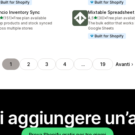
Built for Shopify
Built for Shopify
ncio Inventory Sync
Mixtable Spreadsheet 
stelle su 5
stelle su 5
(151)
•
Free plan available
4,5
(30)
•
Free plan availa
 recensioni totali
30 recensioni totali
p products and stock synced
The bulk editor that works 
oss multiple stores
Google Sheets
Built for Shopify
Avanti
1
2
3
4
…
19
i aggiungere un’
Prova Shopify gratis per tre giorni