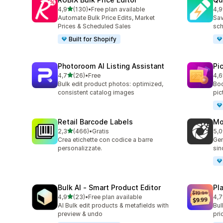
stelle su 5
4,9
(130)
•
Free plan available
4,9
130 recensioni totali
99 
Automate Bulk Price Edits, Market
Sav
Prices & Scheduled Sales
sch
Built for Shopify
Photoroom AI Listing Assistant
Pi
stelle su 5
4,7
(26)
•
Free
4,6
26 recensioni totali
36 
Bulk edit product photos: optimized,
Boo
consistent catalog images
pic
Retail Barcode Labels
Mo
stelle su 5
2,3
(466)
•
Gratis
5,0
466 recensioni totali
13 
Crea etichette con codice a barre
Gen
personalizzate.
sin
Bulk AI ‑ Smart Product Editor
Pl
stelle su 5
4,9
(23)
•
Free plan available
4,7
23 recensioni totali
75 
AI Bulk edit products & metafields with
Bul
preview & undo
pri