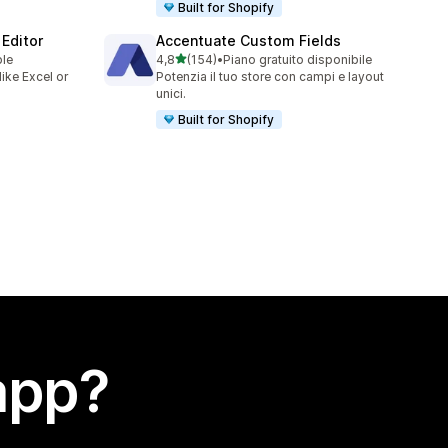
Built for Shopify
Editor
Accentuate Custom Fields
stelle su 5
ble
4,8
(154)
•
Piano gratuito disponibile
154 recensioni totali
like Excel or
Potenzia il tuo store con campi e layout
unici.
Built for Shopify
app?