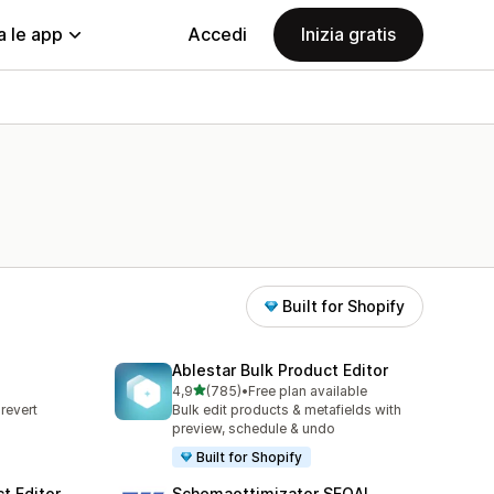
a le app
Accedi
Inizia gratis
Built for Shopify
Ablestar Bulk Product Editor
stelle su 5
4,9
(785)
•
Free plan available
785 recensioni totali
revert
Bulk edit products & metafields with
s
preview, schedule & undo
Built for Shopify
t Editor
Schemaottimizator SEOAI