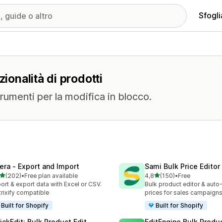
Sfogli
ionalità di prodotti
rumenti per la modifica in blocco.
tera ‑ Export and Import
Sami Bulk Price Editor
stelle su 5
stelle su 5
(202)
•
Free plan available
4,8
(150)
•
Free
 recensioni totali
150 recensioni totali
ort & export data with Excel or CSV.
Bulk product editor & auto-
rixify compatible
prices for sales campaign
Built for Shopify
Built for Shopify
ickEdit: Bulk Product Edit
EditEngine Bulk Produc