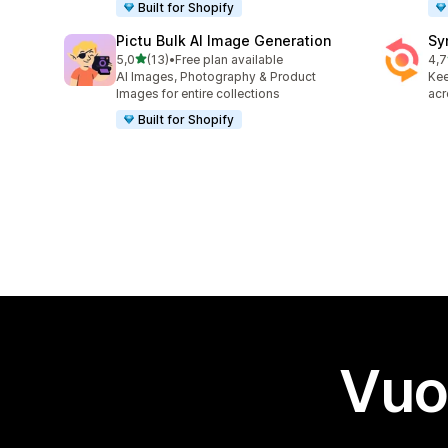
Built for Shopify
Pictu Bulk AI Image Generation
Sy
stelle su 5
5,0
(13)
•
Free plan available
4,7
13 recensioni totali
151
AI Images, Photography & Product
Kee
Images for entire collections
acr
Built for Shopify
Vuo