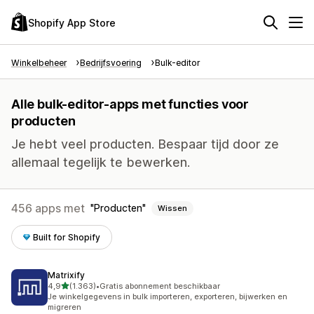
Shopify App Store
Winkelbeheer
Bedrijfsvoering
Bulk-editor
Alle bulk-editor-apps met functies voor
producten
Je hebt veel producten. Bespaar tijd door ze
allemaal tegelijk te bewerken.
456 apps met
Producten
Wissen
Built for Shopify
Matrixify
van 5 sterren
4,9
(1.363)
•
Gratis abonnement beschikbaar
1363 recensies in totaal
Je winkelgegevens in bulk importeren, exporteren, bijwerken en
migreren