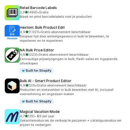
Retail Barcode Labels
van 5 sterren
2,3
(466)
•
Gratis
466 recensies in totaal
Maak en print barcodelabels voor je producten
Hextom: Bulk Product Edit
van 5 sterren
4,9
(1.021)
•
Gratis abonnement beschikbaar
1021 recensies in totaal
Bespaar tijd door winkelgegevens in bulk te bewerken, te
importeren en te exporteren
NA Bulk Price Editor
van 5 sterren
4,8
(223)
•
Gratis abonnement beschikbaar
223 recensies in totaal
Eenvoudige prijswijzigingen in bulk, flash-sales en ingeplande
uitverkopen
Built for Shopify
Bulk AI ‑ Smart Product Editor
van 5 sterren
4,9
(23)
•
Gratis abonnement beschikbaar
23 recensies in totaal
Producten en metavelden in bulk bewerken met AI, inclusief
voorvertoning en ongedaan maken
Built for Shopify
Magical Vacation Mode
van 5 sterren
4,7
(35)
•
$9 per jaar
35 recensies in totaal
Vakantiemodus om de verkoop te pauzeren + catalogusmodus om
prijzen te verbergen