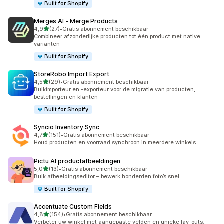
Built for Shopify
Merges AI ‑ Merge Products
van 5 sterren
4,9
(27)
•
Gratis abonnement beschikbaar
27 recensies in totaal
Combineer afzonderlijke producten tot één product met native
varianten
Built for Shopify
StoreRobo Import Export
van 5 sterren
4,5
(29)
•
Gratis abonnement beschikbaar
29 recensies in totaal
Bulkimporteur en -exporteur voor de migratie van producten,
bestellingen en klanten
Built for Shopify
Syncio Inventory Sync
van 5 sterren
4,7
(151)
•
Gratis abonnement beschikbaar
151 recensies in totaal
Houd producten en voorraad synchroon in meerdere winkels
Pictu AI productafbeeldingen
van 5 sterren
5,0
(13)
•
Gratis abonnement beschikbaar
13 recensies in totaal
Bulk afbeeldingseditor – bewerk honderden foto’s snel
Built for Shopify
Accentuate Custom Fields
van 5 sterren
4,8
(154)
•
Gratis abonnement beschikbaar
154 recensies in totaal
Verbeter uw winkel met aangepaste velden en unieke lay-outs.