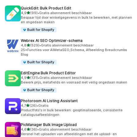
QuickEdit: Bulk Product Edit
van 5 sterren
4,9
(99)
•
Gratis abonnement beschikbaar
99 recensies in totaal
Bespaar tijd door winkelgegevens in bulk te bewerken, met plannen
en ongedaan maken
Built for Shopify
Webrex AI SEO Optimizer‑schema
van 5 sterren
4,8
(529)
•
Gratis abonnement beschikbaar
529 recensies in totaal
25+Functies voor AIMetaSEO,Schema, Afbeelding Breadcrumbs
BIog
Built for Shopify
EditEngine Bulk Product Editor
van 5 sterren
4,9
(131)
•
Gratis abonnement beschikbaar
131 recensies in totaal
Bewerk prijs, metafields en voorraad met veilig ongedaan maken
Built for Shopify
Photoroom AI Listing Assistant
van 5 sterren
4,7
(26)
•
Gratis
26 recensies in totaal
Productfoto's in bulk bewerken: geoptimaliseerde, consistente
catalogusafbeeldingen
PicManager Bulk Image Upload
van 5 sterren
4,6
(36)
•
Gratis abonnement beschikbaar
36 recensies in totaal
Versnel het uploaden van afbeeldingen met de upload- en