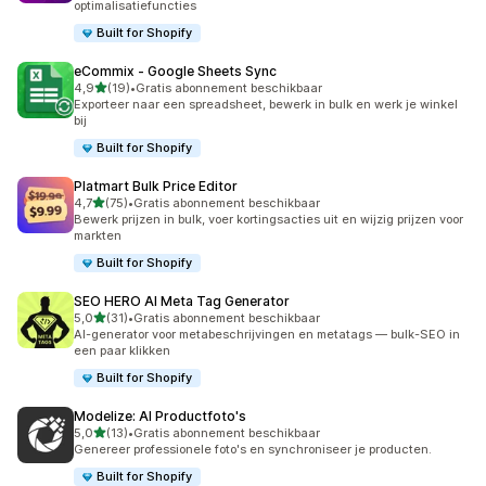
optimalisatiefuncties
Built for Shopify
eCommix ‑ Google Sheets Sync
van 5 sterren
4,9
(19)
•
Gratis abonnement beschikbaar
19 recensies in totaal
Exporteer naar een spreadsheet, bewerk in bulk en werk je winkel
bij
Built for Shopify
Platmart Bulk Price Editor
van 5 sterren
4,7
(75)
•
Gratis abonnement beschikbaar
75 recensies in totaal
Bewerk prijzen in bulk, voer kortingsacties uit en wijzig prijzen voor
markten
Built for Shopify
SEO HERO AI Meta Tag Generator
van 5 sterren
5,0
(31)
•
Gratis abonnement beschikbaar
31 recensies in totaal
AI-generator voor metabeschrijvingen en metatags — bulk-SEO in
een paar klikken
Built for Shopify
Modelize: AI Productfoto's
van 5 sterren
5,0
(13)
•
Gratis abonnement beschikbaar
13 recensies in totaal
Genereer professionele foto's en synchroniseer je producten.
Built for Shopify