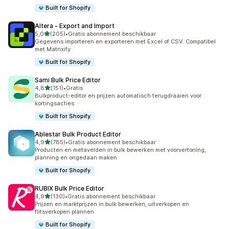
Built for Shopify
Altera ‑ Export and Import
van 5 sterren
5,0
(205)
•
Gratis abonnement beschikbaar
205 recensies in totaal
Gegevens importeren en exporteren met Excel of CSV. Compatibel
met Matrixify
Built for Shopify
Sami Bulk Price Editor
van 5 sterren
4,8
(151)
•
Gratis
151 recensies in totaal
Bulkproduct-editor en prijzen automatisch terugdraaien voor
kortingsacties
Built for Shopify
Ablestar Bulk Product Editor
van 5 sterren
4,9
(785)
•
Gratis abonnement beschikbaar
785 recensies in totaal
Producten en metavelden in bulk bewerken met voorvertoning,
planning en ongedaan maken
Built for Shopify
RUBIX Bulk Price Editor
van 5 sterren
4,9
(130)
•
Gratis abonnement beschikbaar
130 recensies in totaal
Prijzen en marktprijzen in bulk bewerken, uitverkopen en
flitsverkopen plannen
Built for Shopify