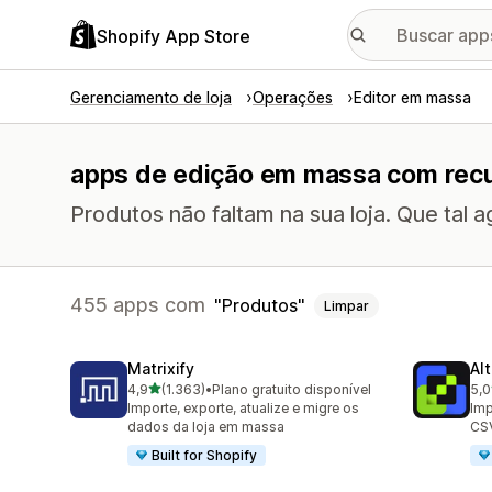
Shopify App Store
Gerenciamento de loja
Operações
Editor em massa
apps de edição em massa com recu
Produtos não faltam na sua loja. Que tal a
455 apps com
Produtos
Limpar
Matrixify
Al
de 5 estrelas
4,9
(1.363)
•
Plano gratuito disponível
5,0
1363 avaliações ao todo
203
Importe, exporte, atualize e migre os
Imp
dados da loja em massa
CSV
Built for Shopify