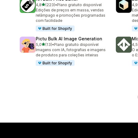
de 5 estrelas
4,8
(223)
•
Plano gratuito disponível
4,9
223 avaliações ao todo
23 
Edições de preços em massa, vendas
Edi
relâmpago e promoções programadas
met
com facilidade
des
Built for Shopify
Pictu Bulk AI Image Generation
Mi
de 5 estrelas
5,0
(13)
•
Plano gratuito disponível
4,5
13 avaliações ao todo
30 
Imagens com IA, fotografias e imagens
O e
de produtos para coleções inteiras
o E
Built for Shopify