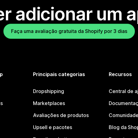
r adicionar um 
Faça uma avaliação gratuita da Shopify por 3 dias
p
Principais categorias
Recursos
Dropshipping
Central de a
os
Marketplaces
Documentaç
Avaliações de produtos
Comunidade
Upsell e pacotes
Blog da Sho