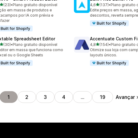
de 5 estrelas
de 5 estrelas
(23)
•
Plano gratuito disponível
4,6
(137)
•
Plano gratuito 
avaliações ao todo
137 avaliações ao todo
ção em massa de produtos e
Edite preços em massa, a
acampos por IA com prévia e
descontos, reverta sempre
fazer
Built for Shopify
Built for Shopify
xtable Spreadsheet Editor
Accentuate Custom Fi
de 5 estrelas
de 5 estrelas
(30)
•
Plano gratuito disponível
4,8
(154)
•
Plano gratuito 
avaliações ao todo
154 avaliações ao todo
ditor em massa que funciona como
Otimize sua loja com cam
xcel ou o Google Sheets
layouts únicos.
Built for Shopify
Built for Shopify
Avançar
1
2
3
4
…
19