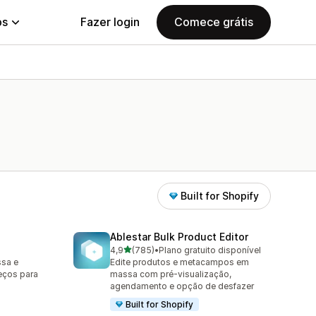
ps
Fazer login
Comece grátis
Built for Shopify
Ablestar Bulk Product Editor
de 5 estrelas
4,9
(785)
•
Plano gratuito disponível
785 avaliações ao todo
ssa e
Edite produtos e metacampos em
eços para
massa com pré-visualização,
agendamento e opção de desfazer
Built for Shopify