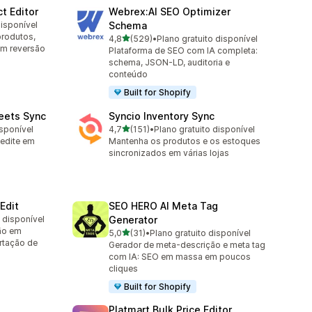
t Editor
Webrex:AI SEO Optimizer
disponível
Schema
produtos,
de 5 estrelas
4,8
(529)
•
Plano gratuito disponível
529 avaliações ao todo
m reversão
Plataforma de SEO com IA completa:
schema, JSON-LD, auditoria e
conteúdo
Built for Shopify
eets Sync
Syncio Inventory Sync
de 5 estrelas
isponível
4,7
(151)
•
Plano gratuito disponível
151 avaliações ao todo
 edite em
Mantenha os produtos e os estoques
sincronizados em várias lojas
Edit
SEO HERO AI Meta Tag
o disponível
Generator
ão em
de 5 estrelas
5,0
(31)
•
Plano gratuito disponível
31 avaliações ao todo
rtação de
Gerador de meta-descrição e meta tag
com IA: SEO em massa em poucos
cliques
Built for Shopify
Platmart Bulk Price Editor