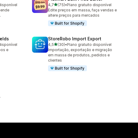
de 5 estrelas
disponível
4,7
(75)
•
Plano gratuito disponível
75 avaliações ao todo
gende
Edite preços em massa, faça vendas e
.
altere preços para mercados
Built for Shopify
elds
StoreRobo Import Export
de 5 estrelas
disponível
4,5
(30)
•
Plano gratuito disponível
30 avaliações ao todo
pos e
Importação, exportação e migração
em massa de produtos, pedidos e
clientes
Built for Shopify