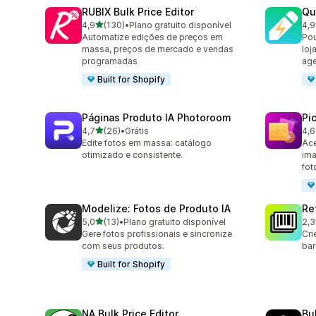
RUBIX Bulk Price Editor
Qu
de 5 estrelas
4,9
(130)
•
Plano gratuito disponível
4,9
130 avaliações ao todo
99 
Automatize edições de preços em
Pou
massa, preços de mercado e vendas
loj
programadas
age
Built for Shopify
Páginas Produto IA Photoroom
Pi
de 5 estrelas
4,7
(26)
•
Grátis
4,6
26 avaliações ao todo
36 
Edite fotos em massa: catálogo
Ace
otimizado e consistente.
ima
fot
Modelize: Fotos de Produto IA
Re
de 5 estrelas
5,0
(13)
•
Plano gratuito disponível
2,3
13 avaliações ao todo
467
Gere fotos profissionais e sincronize
Cri
com seus produtos.
bar
Built for Shopify
NA Bulk Price Editor
Bu