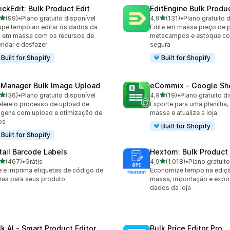
ickEdit: Bulk Product Edit
EditEngine Bulk Produc
de 5 estrelas
de 5 estrelas
(99)
•
Plano gratuito disponível
4,9
(131)
•
Plano gratuito 
avaliações ao todo
131 avaliações ao todo
pe tempo ao editar os dados da
Edite em massa preço de 
a em massa com os recursos de
metacampos e estoque co
ndar e desfazer
segura
Built for Shopify
Built for Shopify
cManager Bulk Image Upload
eCommix ‑ Google Sh
de 5 estrelas
de 5 estrelas
(36)
•
Plano gratuito disponível
4,9
(19)
•
Plano gratuito d
avaliações ao todo
19 avaliações ao todo
lere o processo de upload de
Exporte para uma planilha,
gens com upload e otimização de
massa e atualize a loja
os
Built for Shopify
Built for Shopify
tail Barcode Labels
Hextom: Bulk Product 
de 5 estrelas
de 5 estrelas
(467)
•
Grátis
4,9
(1.018)
•
Plano gratuit
 avaliações ao todo
1018 avaliações ao todo
e e imprima etiquetas de código de
Economize tempo na ediç
ras para seus produto
massa, importação e expo
dados da loja
lk AI ‑ Smart Product Editor
Bulk Price Editor Pro