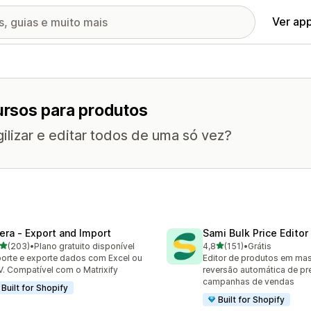
Ver ap
rsos para produtos
gilizar e editar todos de uma só vez?
tera ‑ Export and Import
Sami Bulk Price Editor
de 5 estrelas
de 5 estrelas
(203)
•
Plano gratuito disponível
4,8
(151)
•
Grátis
 avaliações ao todo
151 avaliações ao todo
orte e exporte dados com Excel ou
Editor de produtos em ma
. Compatível com o Matrixify
reversão automática de pr
campanhas de vendas
Built for Shopify
Built for Shopify