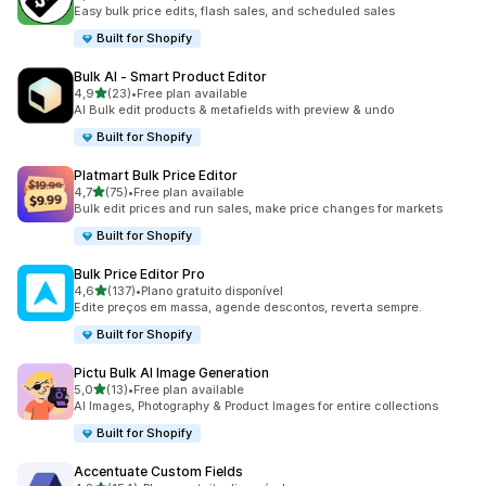
223 total de avaliações
Easy bulk price edits, flash sales, and scheduled sales
Built for Shopify
Bulk AI ‑ Smart Product Editor
de 5 estrelas
4,9
(23)
•
Free plan available
23 total de avaliações
AI Bulk edit products & metafields with preview & undo
Built for Shopify
Platmart Bulk Price Editor
de 5 estrelas
4,7
(75)
•
Free plan available
75 total de avaliações
Bulk edit prices and run sales, make price changes for markets
Built for Shopify
Bulk Price Editor Pro
de 5 estrelas
4,6
(137)
•
Plano gratuito disponível
137 total de avaliações
Edite preços em massa, agende descontos, reverta sempre.
Built for Shopify
Pictu Bulk AI Image Generation
de 5 estrelas
5,0
(13)
•
Free plan available
13 total de avaliações
AI Images, Photography & Product Images for entire collections
Built for Shopify
Accentuate Custom Fields