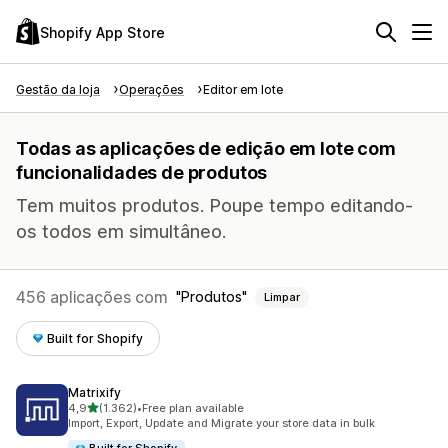
Shopify App Store
Gestão da loja
Operações
Editor em lote
Todas as aplicações de edição em lote com
funcionalidades de produtos
Tem muitos produtos. Poupe tempo editando-
os todos em simultâneo.
456 aplicações com
Produtos
Limpar
Built for Shopify
Matrixify
de 5 estrelas
4,9
(1.362)
•
Free plan available
1362 total de avaliações
Import, Export, Update and Migrate your store data in bulk