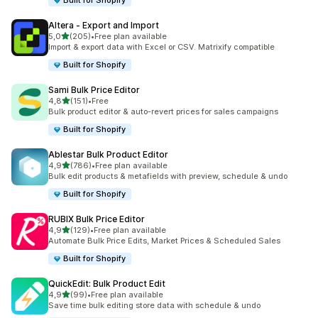
Built for Shopify
Altera ‑ Export and Import
de 5 estrelas
5,0
(205)
•
Free plan available
205 total de avaliações
Import & export data with Excel or CSV. Matrixify compatible
Built for Shopify
Sami Bulk Price Editor
de 5 estrelas
4,8
(151)
•
Free
151 total de avaliações
Bulk product editor & auto-revert prices for sales campaigns
Built for Shopify
Ablestar Bulk Product Editor
de 5 estrelas
4,9
(786)
•
Free plan available
786 total de avaliações
Bulk edit products & metafields with preview, schedule & undo
Built for Shopify
RUBIX Bulk Price Editor
de 5 estrelas
4,9
(129)
•
Free plan available
129 total de avaliações
Automate Bulk Price Edits, Market Prices & Scheduled Sales
Built for Shopify
QuickEdit: Bulk Product Edit
de 5 estrelas
4,9
(99)
•
Free plan available
99 total de avaliações
Save time bulk editing store data with schedule & undo