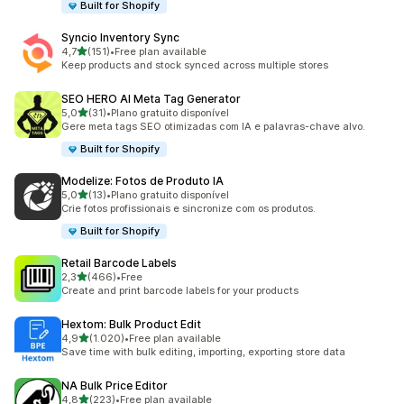
Built for Shopify
Syncio Inventory Sync
de 5 estrelas
4,7
(151)
•
Free plan available
151 total de avaliações
Keep products and stock synced across multiple stores
SEO HERO AI Meta Tag Generator
de 5 estrelas
5,0
(31)
•
Plano gratuito disponível
31 total de avaliações
Gere meta tags SEO otimizadas com IA e palavras-chave alvo.
Built for Shopify
Modelize: Fotos de Produto IA
de 5 estrelas
5,0
(13)
•
Plano gratuito disponível
13 total de avaliações
Crie fotos profissionais e sincronize com os produtos.
Built for Shopify
Retail Barcode Labels
de 5 estrelas
2,3
(466)
•
Free
466 total de avaliações
Create and print barcode labels for your products
Hextom: Bulk Product Edit
de 5 estrelas
4,9
(1.020)
•
Free plan available
1020 total de avaliações
Save time with bulk editing, importing, exporting store data
NA Bulk Price Editor
de 5 estrelas
4,8
(223)
•
Free plan available