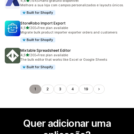
de 5 estrelas
4,8
(154)
•
Plano gratuito disponível
154 total de avaliações
Melhore a sua loja com campos personalizados e layouts únicos.
Built for Shopify
StoreRobo Import Export
de 5 estrelas
4,5
(30)
•
Free plan available
30 total de avaliações
Migrate bulk product importer exporter orders and customers
Built for Shopify
Mixtable Spreadsheet Editor
de 5 estrelas
4,5
(30)
•
Free plan available
30 total de avaliações
The bulk editor that works like Excel or Google Sheets
Built for Shopify
1
2
3
4
19
Quer adicionar uma