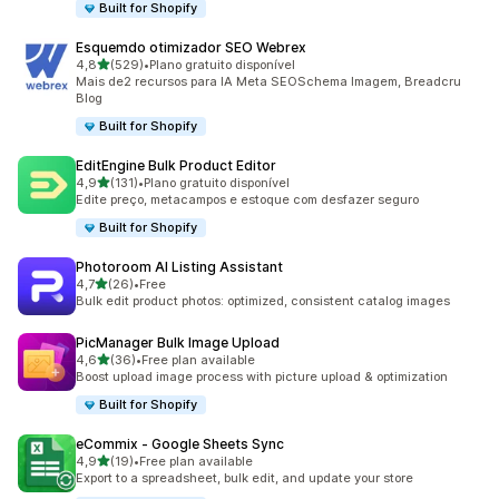
Built for Shopify
Esquemdo otimizador SEO Webrex
de 5 estrelas
4,8
(529)
•
Plano gratuito disponível
529 total de avaliações
Mais de2 recursos para IA Meta SEOSchema Imagem, Breadcru
BIog
Built for Shopify
EditEngine Bulk Product Editor
de 5 estrelas
4,9
(131)
•
Plano gratuito disponível
131 total de avaliações
Edite preço, metacampos e estoque com desfazer seguro
Built for Shopify
Photoroom AI Listing Assistant
de 5 estrelas
4,7
(26)
•
Free
26 total de avaliações
Bulk edit product photos: optimized, consistent catalog images
PicManager Bulk Image Upload
de 5 estrelas
4,6
(36)
•
Free plan available
36 total de avaliações
Boost upload image process with picture upload & optimization
Built for Shopify
eCommix ‑ Google Sheets Sync
de 5 estrelas
4,9
(19)
•
Free plan available
19 total de avaliações
Export to a spreadsheet, bulk edit, and update your store