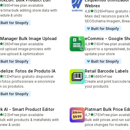
de 5 estrelas
(99)
•
Free plan available
Webrex
total de avaliações
e time bulk editing store data with
de 5 estrelas
4,8
(529)
•
Plano gratuito 
529 total de avaliações
edule & undo
Mais de2 recursos para IA
SEOSchema Imagem, Bread
Built for Shopify
Built for Shopify
cManager Bulk Image Upload
eCommix ‑ Google Sh
de 5 estrelas
de 5 estrelas
(36)
•
Free plan available
4,9
(19)
•
Free plan availab
total de avaliações
19 total de avaliações
st upload image process with
Export to a spreadsheet, bu
ture upload & optimization
update your store
Built for Shopify
Built for Shopify
delize: Fotos de Produto IA
Retail Barcode Labels
de 5 estrelas
de 5 estrelas
(13)
•
Plano gratuito disponível
2,3
(466)
•
Free
total de avaliações
466 total de avaliações
e fotos profissionais e sincronize
Create and print barcode la
 os produtos.
your products
Built for Shopify
lk AI ‑ Smart Product Editor
Platmart Bulk Price Ed
de 5 estrelas
de 5 estrelas
(23)
•
Free plan available
4,7
(75)
•
Free plan availa
total de avaliações
75 total de avaliações
Bulk edit products & metafields with
Bulk edit prices and run sa
view & undo
price changes for markets