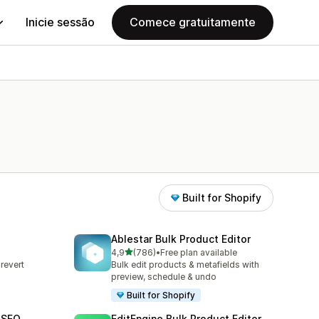
Inicie sessão
Comece gratuitamente
Built for Shopify
Ablestar Bulk Product Editor
de 5 estrelas
4,9
(786)
•
Free plan available
786 total de avaliações
revert
Bulk edit products & metafields with
s
preview, schedule & undo
Built for Shopify
 SEO
EditEngine Bulk Product Editor