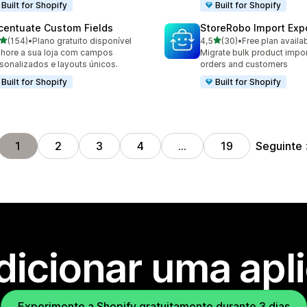
Built for Shopify
Built for Shopify
centuate Custom Fields
StoreRobo Import Exp
de 5 estrelas
de 5 estrelas
(154)
•
Plano gratuito disponível
4,5
(30)
•
Free plan availa
 total de avaliações
30 total de avaliações
hore a sua loja com campos
Migrate bulk product impor
sonalizados e layouts únicos.
orders and customers
Built for Shopify
Built for Shopify
Seguinte
1
2
3
4
…
19
dicionar uma apl
Experimente a Shopify gratuitamente durante 3 dias