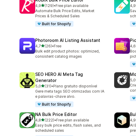
de 5 estrelas
4,9
(129)
•
Free plan available
4,9
129 total de avaliações
99 
Automate Bulk Price Edits, Market
Sav
Prices & Scheduled Sales
sch
Built for Shopify
Photoroom AI Listing Assistant
Pi
de 5 estrelas
4,7
(26)
•
Free
4,6
26 total de avaliações
36 
Bulk edit product photos: optimized,
Boo
consistent catalog images
pic
SEO HERO AI Meta Tag
Mo
Generator
5,0
13 
Cri
de 5 estrelas
5,0
(31)
•
Plano gratuito disponível
31 total de avaliações
com
Gere meta tags SEO otimizadas com IA
e palavras-chave alvo.
Built for Shopify
NA Bulk Price Editor
Bu
de 5 estrelas
4,8
(222)
•
Free plan available
4,9
222 total de avaliações
23 
Easy bulk price edits, flash sales, and
AI 
scheduled sales
pre