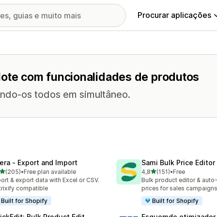
Procurar aplicações
lote com funcionalidades de produtos
ndo-os todos em simultâneo.
tera ‑ Export and Import
Sami Bulk Price Editor
de 5 estrelas
de 5 estrelas
(205)
•
Free plan available
4,8
(151)
•
Free
 total de avaliações
151 total de avaliações
ort & export data with Excel or CSV.
Bulk product editor & auto-
rixify compatible
prices for sales campaign
Built for Shopify
Built for Shopify
ickEdit: Bulk Product Edit
Esquemdo otimizador