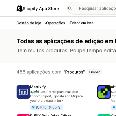
Shopify App Store
Gestão da loja
Operações
Editor em lote
Todas as aplicações de edição em 
Tem muitos produtos. Poupe tempo edita
456 aplicações com
Produtos
Limpar
Matrixify
Al
de 5 estrelas
4,9
(1.363)
•
Free plan available
5,0
1363 total de avaliações
205
Import, Export, Update and Migrate
Imp
your store data in bulk
Mat
Built for Shopify
RUBIX Bulk Price Editor
Qu