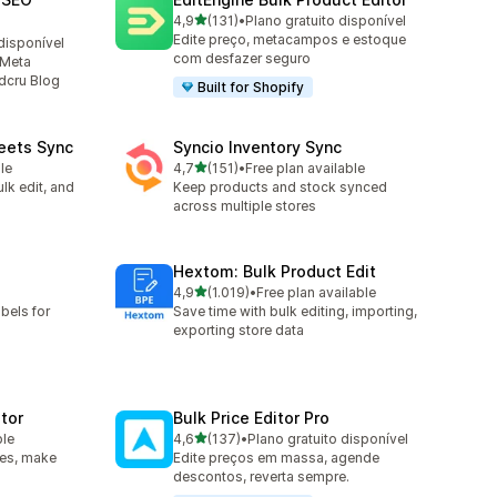
de 5 estrelas
4,9
(131)
•
Plano gratuito disponível
131 total de avaliações
Edite preço, metacampos e estoque
disponível
com desfazer seguro
 Meta
cru BIog
Built for Shopify
eets Sync
Syncio Inventory Sync
de 5 estrelas
le
4,7
(151)
•
Free plan available
151 total de avaliações
lk edit, and
Keep products and stock synced
across multiple stores
Hextom: Bulk Product Edit
de 5 estrelas
4,9
(1.019)
•
Free plan available
1019 total de avaliações
bels for
Save time with bulk editing, importing,
exporting store data
itor
Bulk Price Editor Pro
de 5 estrelas
ble
4,6
(137)
•
Plano gratuito disponível
137 total de avaliações
les, make
Edite preços em massa, agende
descontos, reverta sempre.