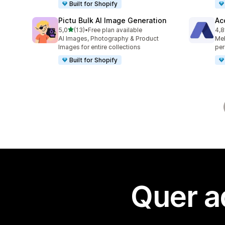
Built for Shopify
Pictu Bulk AI Image Generation
Ac
de 5 estrelas
5,0
(13)
•
Free plan available
4,8
13 total de avaliações
154
AI Images, Photography & Product
Mel
Images for entire collections
per
Built for Shopify
Quer a