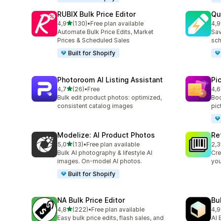
RUBIX Bulk Price Editor
Qu
5 yıldız üzerinden
4,9
(130)
•
Free plan available
4,9
toplam 130 değerlendirme
top
Automate Bulk Price Edits, Market
Sav
Prices & Scheduled Sales
sch
Built for Shopify
Photoroom AI Listing Assistant
Pi
5 yıldız üzerinden
4,7
(26)
•
Free
4,6
toplam 26 değerlendirme
top
Bulk edit product photos: optimized,
Boo
consistent catalog images
pic
Modelize: AI Product Photos
Re
5 yıldız üzerinden
5,0
(13)
•
Free plan available
2,3
toplam 13 değerlendirme
top
Bulk AI photography & lifestyle AI
Cre
images. On-model AI photos.
you
Built for Shopify
NA Bulk Price Editor
Bu
5 yıldız üzerinden
4,8
(222)
•
Free plan available
4,9
toplam 222 değerlendirme
top
Easy bulk price edits, flash sales, and
AI 