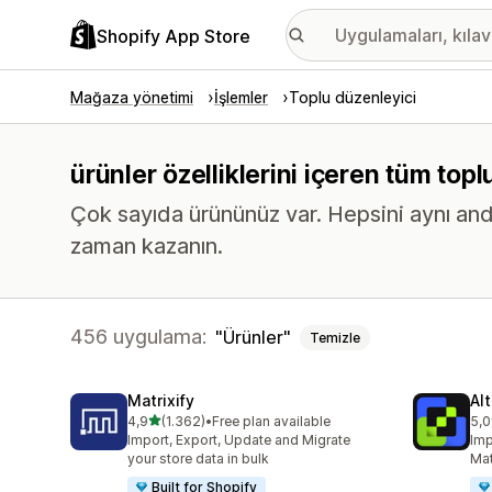
Shopify App Store
Mağaza yönetimi
İşlemler
Toplu düzenleyici
ürünler özelliklerini içeren tüm top
Çok sayıda ürününüz var. Hepsini aynı an
zaman kazanın.
456 uygulama:
Ürünler
Temizle
Matrixify
Al
5 yıldız üzerinden
4,9
(1.362)
•
Free plan available
5,0
toplam 1362 değerlendirme
top
Import, Export, Update and Migrate
Imp
your store data in bulk
Mat
Built for Shopify