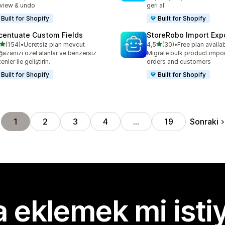
view & undo
geri al.
Built for Shopify
Built for Shopify
centuate Custom Fields
StoreRobo Import Exp
5 yıldız üzerinden
5 yıldız üzerinden
(154)
•
Ücretsiz plan mevcut
4,5
(30)
•
Free plan availa
lam 154 değerlendirme
toplam 30 değerlendirme
azanızı özel alanlar ve benzersiz
Migrate bulk product impor
nler ile geliştirin.
orders and customers
Built for Shopify
Built for Shopify
Sonraki
1
2
3
4
…
19
 eklemek mi isti