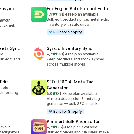
zasyon
EditEngine Bulk Product Editor
5 yıldız üzerinden
4,9
(131)
•
Free plan available
toplam 131 değerlendirme
Bulk edit products price, metafields,
mevcut
inventory with safe undo
tü, Ekmek
Built for Shopify
eets Sync
Syncio Inventory Sync
5 yıldız üzerinden
le
4,7
(151)
•
Free plan available
toplam 151 değerlendirme
lk edit, and
Keep products and stock synced
across multiple stores
Edit
SEO HERO AI Meta Tag
lable
Generator
e
, importing,
5 yıldız üzerinden
5,0
(31)
•
Free plan available
toplam 31 değerlendirme
AI meta description & meta tag
generator — bulk SEO in clicks
Built for Shopify
Platmart Bulk Price Editor
5 yıldız üzerinden
mevcut
4,7
(75)
•
Free plan available
toplam 75 değerlendirme
istediğinizde
Bulk edit prices and run sales, make