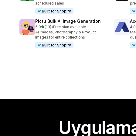
scheduled sales
pre
Built for Shopify
Pictu Bulk AI Image Generation
Ac
5 yıldız üzerinden
5,0
(13)
•
Free plan available
4,8
toplam 13 değerlendirme
top
AI Images, Photography & Product
Mağ
Images for entire collections
düze
Built for Shopify
Uygulama