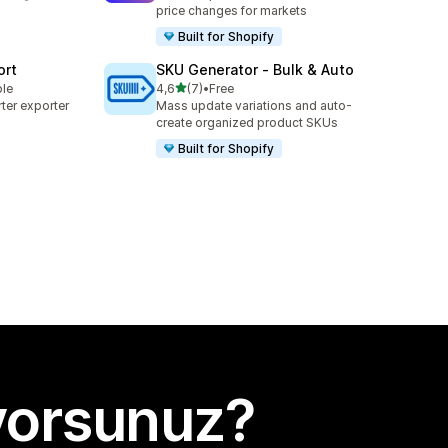
price changes for markets
Built for Shopify
ort
SKU Generator ‑ Bulk & Auto
5 yıldız üzerinden
ble
4,6
(7)
•
Free
toplam 7 değerlendirme
ter exporter
Mass update variations and auto-
create organized product SKUs
Built for Shopify
yorsunuz?