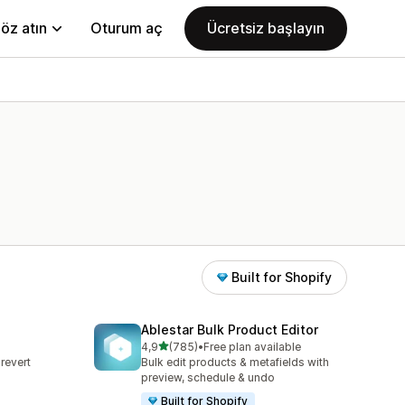
öz atın
Oturum aç
Ücretsiz başlayın
Built for Shopify
Ablestar Bulk Product Editor
5 yıldız üzerinden
4,9
(785)
•
Free plan available
toplam 785 değerlendirme
revert
Bulk edit products & metafields with
s
preview, schedule & undo
Built for Shopify