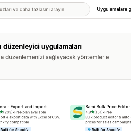
Uygulamalara g
lu düzenleyici uygulamaları
da düzenlemenizi sağlayacak yöntemlerle
tera ‑ Export and Import
Sami Bulk Price Editor
5 yıldız üzerinden
5 yıldız üzerinden
(203)
•
Free plan available
4,8
(151)
•
Free
lam 203 değerlendirme
toplam 151 değerlendirme
ort & export data with Excel or CSV.
Bulk product editor & auto-
rixify compatible
prices for sales campaign
Built for Shopify
Built for Shopify