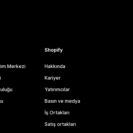
Shopify
dım Merkezi
Hakkında
i
Kariyer
luluğu
Yatırımcılar
gu
Basın ve medya
İş Ortakları
Satış ortakları