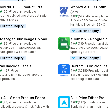
ickEdit: Bulk Product Edit
Webrex AI SEO Optimi
5 yıldız üzerinden
(99)
•
Free plan available
Şem
lam 99 değerlendirme
e time bulk editing store data with
5 yıldız üzerinden
4,8
(529)
•
Ücretsiz plan 
toplam 529 değerlendirme
edule & undo
AI Meta SEO, Şema, Görün
Kırıntıları, Blog için 25+ Ö
Built for Shopify
Built for Shopify
cManager Bulk Image Upload
eCommix ‑ Google Sh
5 yıldız üzerinden
5 yıldız üzerinden
(36)
•
Free plan available
4,9
(19)
•
Free plan availab
lam 36 değerlendirme
toplam 19 değerlendirme
st upload image process with
Export to a spreadsheet, bu
ture upload & optimization
update your store
Built for Shopify
Built for Shopify
tail Barcode Labels
Hextom: Bulk Product 
5 yıldız üzerinden
5 yıldız üzerinden
(467)
•
Free
4,9
(1.018)
•
Free plan avai
lam 467 değerlendirme
toplam 1018 değerlendirm
ate and print barcode labels for
Save time with bulk editing
r products
exporting store data
lk AI ‑ Smart Product Editor
Bulk Price Editor Pro
5 yıldız üzerinden
5 yıldız üzerinden
(23)
•
Free plan available
4,6
(137)
•
Ücretsiz plan 
lam 23 değerlendirme
toplam 137 değerlendirme
Bulk edit products & metafields with
Toplu fiyat, planlı indirim, 