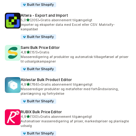
Built for Shopify
Altera ‑ Export and Import
ud af 5 stjerner
5,0
(205)
•
Gratis abonnement tilgængeligt
205 anmeldelser i alt
Importer og eksporter data med Excel eller CSV. Matrixify-
kompatibel
Built for Shopify
Sami Bulk Price Editor
ud af 5 stjerner
4,8
(151)
•
Gratis
151 anmeldelser i alt
Masseredigering af produkter og automatisk tilbageførsel af priser
til udsalgskampagner
Built for Shopify
Ablestar Bulk Product Editor
ud af 5 stjerner
4,9
(786)
•
Gratis abonnement tilgængeligt
786 anmeldelser i alt
Masserediger produkter og metafelter med forhåndsvisning,
planlægning og fortrydelse
Built for Shopify
RUBIX Bulk Price Editor
ud af 5 stjerner
4,9
(130)
•
Gratis abonnement tilgængeligt
130 anmeldelser i alt
Automatiser masseredigering af priser, markedspriser og planlagte
udsalg
Built for Shopify