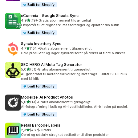
Built for Shopify
eCommix ‑ Google Sheets Sync
ud af 5 stjerner
4,9
(19)
•
Gratis abonnement tilgængeligt
19 anmeldelser i alt
Eksportér til et regneark, masserediger og opdater din butik
Built for Shopify
Syncio Inventory Sync
ud af 5 stjerner
4,7
(151)
•
Gratis abonnement tilgængeligt
151 anmeldelser i alt
Hold produkter og lager synkroniseret på tværs af flere butikker
SEO HERO AI Meta Tag Generator
ud af 5 stjerner
5,0
(31)
•
Gratis abonnement tilgængeligt
31 anmeldelser i alt
AI-generator til metabeskrivelser og metatags – udfør SEO i bulk
med få klik
Built for Shopify
Modelize: AI Product Photos
ud af 5 stjerner
5,0
(13)
•
Gratis abonnement tilgængeligt
13 anmeldelser i alt
AI-fotografering i bulk og AI-livsstilsbilleder. AI-billeder på model.
Built for Shopify
Retail Barcode Labels
ud af 5 stjerner
2,3
(467)
•
Gratis
467 anmeldelser i alt
Opret og udskriv stregkodeetiketter til dine produkter