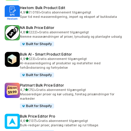
Hextom: Bulk Product Edit
ud af 5 stjerner
4,9
(1.019)
•
Gratis abonnement tilgængeligt
1019 anmeldelser i alt
Spar tid med masseredigering, import og eksport af butiksdata
NA Bulk Price Editor
ud af 5 stjerner
4,8
(222)
•
Gratis abonnement tilgængeligt
222 anmeldelser i alt
Nemme masseændringer af priser, lynudsalg og planlagte udsalg
Built for Shopify
Bulk AI ‑ Smart Product Editor
ud af 5 stjerner
4,9
(23)
•
Gratis abonnement tilgængeligt
23 anmeldelser i alt
AI-masseredigering af produkter og metafelter med
forhåndsvisning og fortrydelse
Built for Shopify
Platmart Bulk Price Editor
ud af 5 stjerner
4,7
(75)
•
Gratis abonnement tilgængeligt
75 anmeldelser i alt
Masserediger priser og kør udsalg, foretag prisændringer for
markeder
Built for Shopify
Bulk Price Editor Pro
ud af 5 stjerner
4,6
(137)
•
Gratis abonnement tilgængeligt
137 anmeldelser i alt
Bulk-rediger priser, planlæg rabatter og rul tilbage.