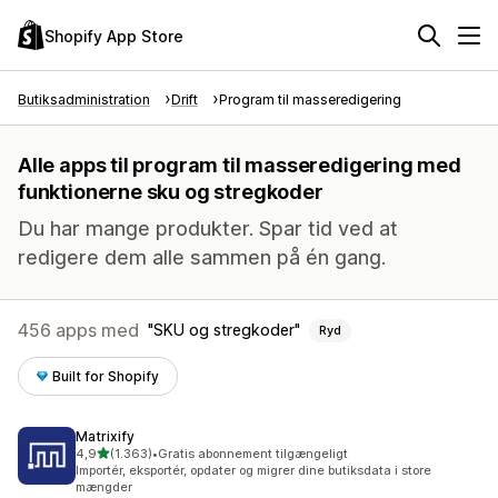
Shopify App Store
Butiksadministration
Drift
Program til masseredigering
Alle apps til program til masseredigering med
funktionerne sku og stregkoder
Du har mange produkter. Spar tid ved at
redigere dem alle sammen på én gang.
456 apps med
SKU og stregkoder
Ryd
Built for Shopify
Matrixify
ud af 5 stjerner
4,9
(1.363)
•
Gratis abonnement tilgængeligt
1363 anmeldelser i alt
Importér, eksportér, opdater og migrer dine butiksdata i store
mængder