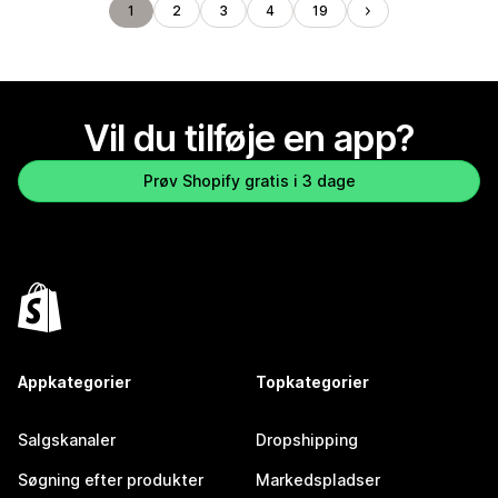
1
2
3
4
19
Vil du tilføje en app?
Prøv Shopify gratis i 3 dage
Appkategorier
Topkategorier
Salgskanaler
Dropshipping
Søgning efter produkter
Markedspladser