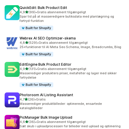
QuickEdit: Bulk Product Edit
ud af 5 stjerner
4,9
(99)
•
Gratis abonnement tilgængeligt
99 anmeldelser i alt
Spar tid på at masseredigere butiksdata med planlægning og
fortryd-funktion
Built for Shopify
Webrex AI SEO Optimizer‑skema
ud af 5 stjerner
4,8
(529)
•
Gratis abonnement tilgængeligt
529 anmeldelser i alt
25+funktioner til AI Meta Seo Schema, Image, Breadcrumbs, Blog
Built for Shopify
EditEngine Bulk Product Editor
ud af 5 stjerner
4,9
(131)
•
Gratis abonnement tilgængeligt
131 anmeldelser i alt
Masserediger produkters priser, metafelter og lager med sikker
fortrydelse
Built for Shopify
Photoroom AI Listing Assistant
ud af 5 stjerner
4,7
(26)
•
Gratis
26 anmeldelser i alt
Masserediger produktbilleder: optimerede, ensartede
katalogbilleder
PicManager Bulk Image Upload
ud af 5 stjerner
4,6
(36)
•
Gratis abonnement tilgængeligt
36 anmeldelser i alt
Sæt skub i uploadprocessen for billeder med upload og optimering