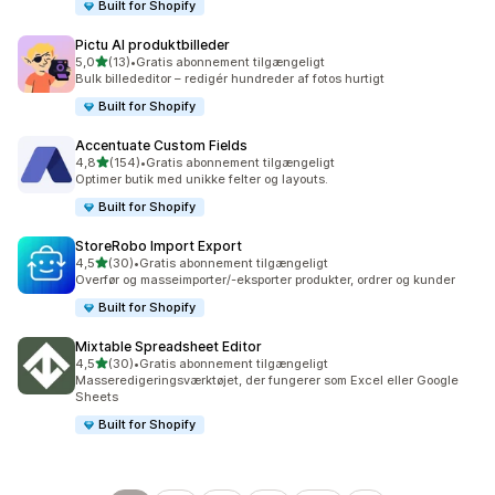
Built for Shopify
Pictu AI produktbilleder
ud af 5 stjerner
5,0
(13)
•
Gratis abonnement tilgængeligt
13 anmeldelser i alt
Bulk billededitor – redigér hundreder af fotos hurtigt
Built for Shopify
Accentuate Custom Fields
ud af 5 stjerner
4,8
(154)
•
Gratis abonnement tilgængeligt
154 anmeldelser i alt
Optimer butik med unikke felter og layouts.
Built for Shopify
StoreRobo Import Export
ud af 5 stjerner
4,5
(30)
•
Gratis abonnement tilgængeligt
30 anmeldelser i alt
Overfør og masseimporter/-eksporter produkter, ordrer og kunder
Built for Shopify
Mixtable Spreadsheet Editor
ud af 5 stjerner
4,5
(30)
•
Gratis abonnement tilgængeligt
30 anmeldelser i alt
Masseredigeringsværktøjet, der fungerer som Excel eller Google
Sheets
Built for Shopify