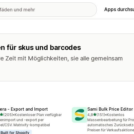
Apps durchs
en für skus und barcodes
e Zeit mit Möglichkeiten, sie alle gemeinsam
tera ‑ Export and Import
Sami Bulk Price Editor
von 5 Sternen
von 5 Sternen
(205)
•
Kostenloser Plan verfügbar
4,8
(151)
•
Kostenlos
 Rezensionen insgesamt
151 Rezensionen insgesam
enimport und -export per
Massenbearbeitung für Pr
el/CSV. Matrixify-kompatibel
automatisches Zurücksetz
Preisen für Verkaufsaktion
Built for Shopify