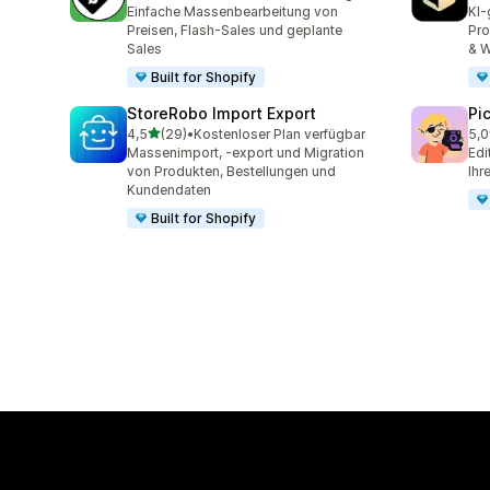
223 Rezensionen insgesamt
23 
Einfache Massenbearbeitung von
KI-
Preisen, Flash-Sales und geplante
Pro
Sales
& W
Built for Shopify
StoreRobo Import Export
Pi
von 5 Sternen
4,5
(29)
•
Kostenloser Plan verfügbar
5,0
29 Rezensionen insgesamt
13 
Massenimport, -export und Migration
Edi
von Produkten, Bestellungen und
Ihr
Kundendaten
Built for Shopify