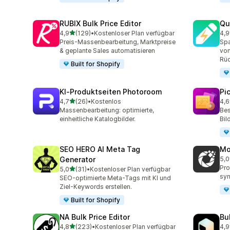
RUBIX Bulk Price Editor
Qu
von 5 Sternen
4,9
(129)
•
Kostenloser Plan verfügbar
4,9
129 Rezensionen insgesamt
99 
Preis-Massenbearbeitung, Marktpreise
Spa
& geplante Sales automatisieren
von
Rüc
Built for Shopify
KI‑Produktseiten Photoroom
Pi
von 5 Sternen
4,7
(26)
•
Kostenlos
4,6
26 Rezensionen insgesamt
36 
Massenbearbeitung: optimierte,
Bes
einheitliche Katalogbilder.
Bil
SEO HERO AI Meta Tag
Mo
Generator
5,0
13 
Pro
von 5 Sternen
5,0
(31)
•
Kostenloser Plan verfügbar
31 Rezensionen insgesamt
syn
SEO-optimierte Meta-Tags mit KI und
Ziel-Keywords erstellen.
Built for Shopify
NA Bulk Price Editor
Bu
von 5 Sternen
4,8
(223)
•
Kostenloser Plan verfügbar
4,9