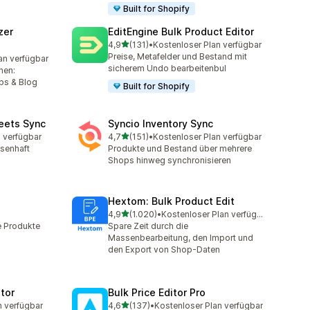
Built for Shopify
zer
EditEngine Bulk Product Editor
von 5 Sternen
4,9
(131)
•
Kostenloser Plan verfügbar
131 Rezensionen insgesamt
Preise, Metafelder und Bestand mit
an verfügbar
mt
sicherem Undo bearbeitenbul
nen:
bs & Blog
Built for Shopify
eets Sync
Syncio Inventory Sync
von 5 Sternen
 verfügbar
4,7
(151)
•
Kostenloser Plan verfügbar
151 Rezensionen insgesamt
ssenhaft
Produkte und Bestand über mehrere
Shops hinweg synchronisieren
Hextom: Bulk Product Edit
von 5 Sternen
4,9
(1.020)
•
Kostenloser Plan verfügbar
mt
1020 Rezensionen insgesamt
e Produkte
Spare Zeit durch die
Massenbearbeitung, den Import und
den Export von Shop-Daten
itor
Bulk Price Editor Pro
von 5 Sternen
n verfügbar
4,6
(137)
•
Kostenloser Plan verfügbar