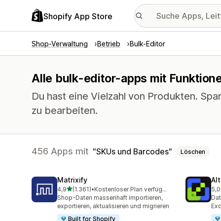
Shopify App Store
Shop-Verwaltung
Betrieb
Bulk-Editor
Alle bulk-editor-apps mit Funktion
Du hast eine Vielzahl von Produkten. Spar
zu bearbeiten.
456 Apps mit
SKUs und Barcodes
Löschen
Matrixify
Al
von 5 Sternen
4,9
(1.361)
•
Kostenloser Plan verfügbar
5,0
1361 Rezensionen insgesamt
205
Shop-Daten massenhaft importieren,
Dat
exportieren, aktualisieren und migrieren
Exc
Built for Shopify