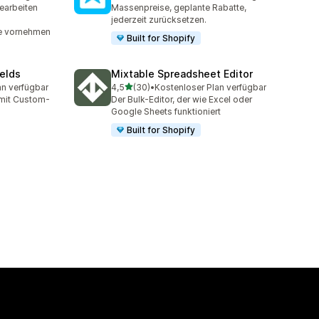
t
137 Rezensionen insgesamt
earbeiten
Massenpreise, geplante Rabatte,
jederzeit zurücksetzen.
te vornehmen
Built for Shopify
elds
Mixtable Spreadsheet Editor
von 5 Sternen
an verfügbar
4,5
(30)
•
Kostenloser Plan verfügbar
mt
30 Rezensionen insgesamt
 mit Custom-
Der Bulk-Editor, der wie Excel oder
Google Sheets funktioniert
Built for Shopify