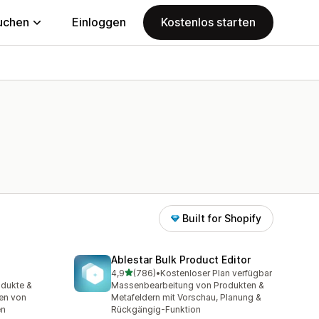
uchen
Einloggen
Kostenlos starten
Built for Shopify
Ablestar Bulk Product Editor
von 5 Sternen
4,9
(786)
•
Kostenloser Plan verfügbar
t
786 Rezensionen insgesamt
odukte &
Massenbearbeitung von Produkten &
en von
Metafeldern mit Vorschau, Planung &
en
Rückgängig-Funktion