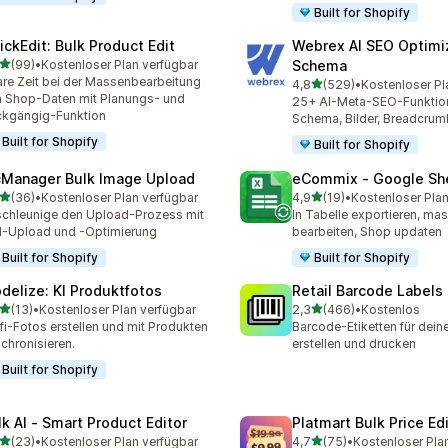
Built for Shopify
ickEdit: Bulk Product Edit
Webrex AI SEO Optimi
von 5 Sternen
(99)
•
Kostenloser Plan verfügbar
Schema
Rezensionen insgesamt
re Zeit bei der Massenbearbeitung
von 5 Sternen
4,8
(529)
•
Kostenloser Pl
529 Rezensionen insgesa
 Shop-Daten mit Planungs- und
25+ AI-Meta-SEO-Funktio
kgängig-Funktion
Schema, Bilder, Breadcrum
Built for Shopify
Built for Shopify
cManager Bulk Image Upload
eCommix ‑ Google Sh
von 5 Sternen
von 5 Sternen
(36)
•
Kostenloser Plan verfügbar
4,9
(19)
•
Kostenloser Plan
Rezensionen insgesamt
19 Rezensionen insgesamt
chleunige den Upload-Prozess mit
In Tabelle exportieren, ma
d-Upload und -Optimierung
bearbeiten, Shop updaten
Built for Shopify
Built for Shopify
delize: KI Produktfotos
Retail Barcode Labels
von 5 Sternen
von 5 Sternen
(13)
•
Kostenloser Plan verfügbar
2,3
(466)
•
Kostenlos
Rezensionen insgesamt
466 Rezensionen insgesa
fi-Fotos erstellen und mit Produkten
Barcode-Etiketten für dein
chronisieren.
erstellen und drucken
Built for Shopify
lk AI ‑ Smart Product Editor
Platmart Bulk Price Ed
von 5 Sternen
von 5 Sternen
(23)
•
Kostenloser Plan verfügbar
4,7
(75)
•
Kostenloser Pla