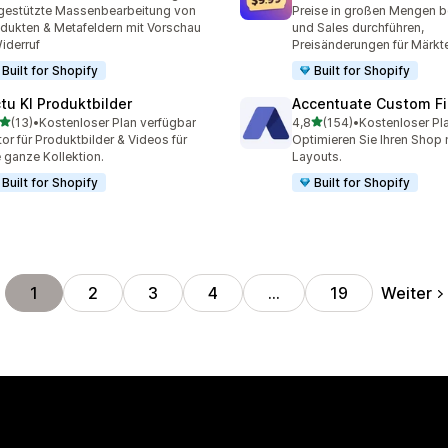
Rezensionen insgesamt
75 Rezensionen insgesam
gestützte Massenbearbeitung von
Preise in großen Mengen b
dukten & Metafeldern mit Vorschau
und Sales durchführen,
iderruf
Preisänderungen für Märk
Built for Shopify
Built for Shopify
ctu KI Produktbilder
Accentuate Custom Fi
von 5 Sternen
von 5 Sternen
(13)
•
Kostenloser Plan verfügbar
4,8
(154)
•
Kostenloser Pl
Rezensionen insgesamt
154 Rezensionen insgesa
tor für Produktbilder & Videos für
Optimieren Sie Ihren Shop
e ganze Kollektion.
Layouts.
Built for Shopify
Built for Shopify
Weiter
1
2
3
4
…
19